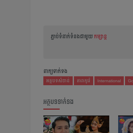
ភ្ជាប់ទំនាក់ទំនងជាមួយ
កម្សាន្ត
ពាក្យទាក់ទង
អត្ថបទសំខាន់
តារាកូរ៉េ
International
Go
អត្ថបទទាក់ទង