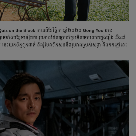
Quiz on the Block
កាលពីខែវិច្ឆិកា ឆ្នាំ២០២០
Gong Yoo
បាន
មទាំងបន្ថែមទៀតថា រូបភាព​ដែល​អ្នក​គាំទ្រមើលមកលោកក្នុងរឿង នឹងនាំ
្ហែម ចេះយកចិត្ត​ទុកដាក់ និង​រ៉ូមែនទិក​សមនឹងរូបរាងស្រស់សង្ហា និងកក់ក្ដៅនេះ