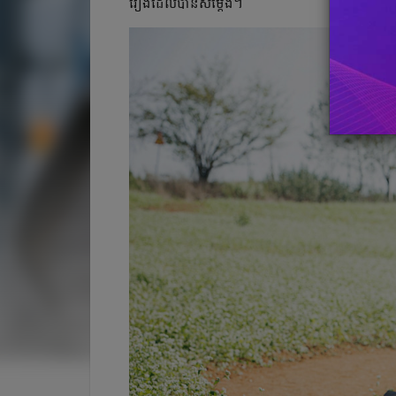
រឿងដែលបាន​សម្ដែង។