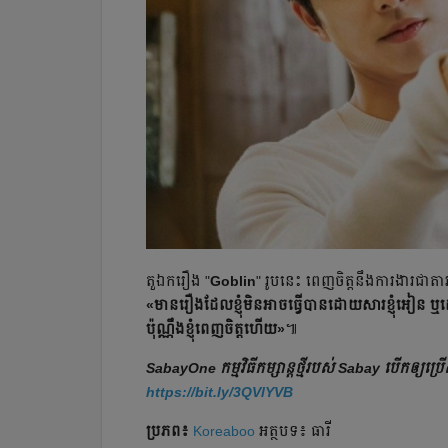
តួឯករឿង "
Goblin
" រូបនេះ ពេញចិត្តនឹងការងារជា
«មាន​រឿង​ដែល​ខ្ញុំ​មិន​អាច​ធ្វើ​បាន​ដោយ​សារ​ខ្ញុំ​អៀន ឬ​ដោយ​ស
ប៉ុណ្ណឹងខ្ញុំពេញចិត្តហើយ»
៕
SabayOne កម្មវិធីកម្សាន្តថ្មីរបស់ Sabay បើកឲ្យ
https://bit.ly/3QVlYVB
ប្រភព៖
Koreaboo
អត្ថបទ៖ ធារី