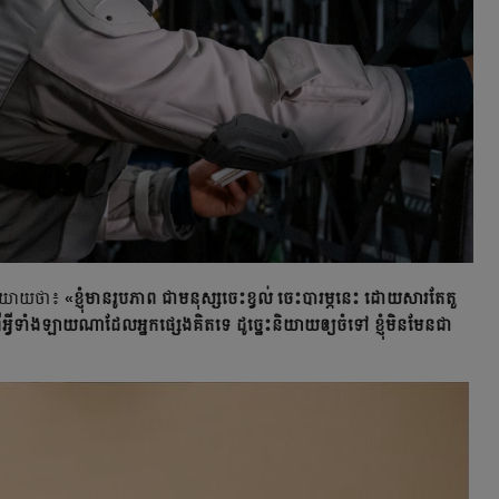
និយាយថា៖
«ខ្ញុំមានរូបភាព ជាមនុស្សចេះខ្វល់ ចេះបារម្ភនេះ ដោយសារតែតួ
វខ្វល់ពីអ្វីទាំងឡាយណាដែលអ្នកផ្សេងគិតទេ ដូច្នេះនិយាយឲ្យចំទៅ ខ្ញុំមិនមែនជា