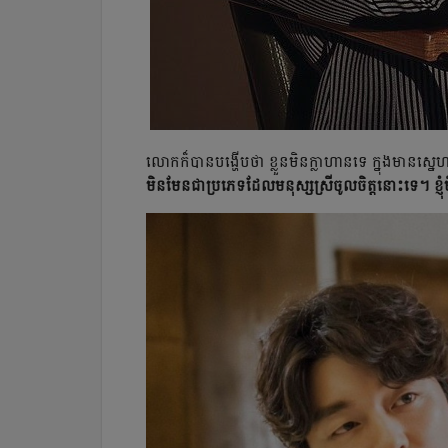
លោកក៏បានបង្ហើបថា ខ្លួនមិន​ក្លាហាន​ទេ​ ក្នុង​មាន
មិនមែនជាប្រភេទដែលមនុស្សស្រីចូលចិត្តនោះទេ។ ខ្ញុំ​មិន​