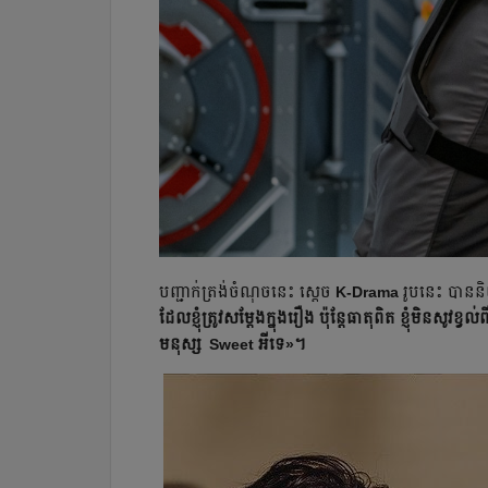
បញ្ជាក់ត្រង់ចំណុចនេះ ស្ដេច
K-Drama
រូបនេះ បាន
ដែលខ្ញុំត្រូវសម្តែងក្នុងរឿង ប៉ុន្តែធាតុពិត ខ្ញុំមិនសូ
មនុស្ស Sweet អីទេ»។