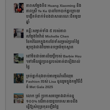
តារាសម្ដែងចិន Huang Xiaoming និង
តារាស្រី Ye Ke បានបែកបាក់គ្នាក្រោយ
បង្កើតទំនាក់ទំនងជាសាធារណៈជិតមួយ
ឆ្នាំ
គន្លឹះសម្ងាត់ទាំង ៥ របស់តារា
សម្តែងតៃវ៉ាន់ Michelle Chen
ចែករំលែកក្នុងការថែទាំសម្រស់ប្រចាំថ្ងៃ
ឲ្យក្មេងជាងវ័យមានទម្រង់មុខស្អាត
នៅមិនដាច់អាល័យប្តីរបស់ Barbie Hsu
'ទៅមើលផ្នូរប្រពន្ធរបស់គាត់ជារៀងរាល់
ថ្ងៃ
គ្រប់គ្នាកំពុងចាប់អារម្មណ៍លើឈុត
Fashion របស់ Lisa ចូលរួមក្នុងកម្មវិធីដ៏
ធំ Met Gala 2025
លោក ត្រាំ ប្រកាសគម្រោងដាក់ពន្ធ
១០០% លើភាពយន្តបរទេស អាចនឹង
ធ្វើឱ្យសំបុត្រកុនឡើងថ្លៃ