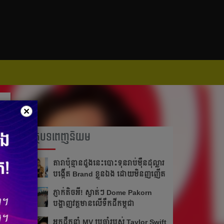
×
អត្ថបទពេញនិយម
តារា​ប៉ុន្មានដួងនេះបោះ​ទុន​រាប់​ម៉ឺន​ដុល្លារ
បង្កើត Brand ខ្លួន​ឯង ដោយមិនញញើត
ភ្ញាក់តិចអី!​ ស្ងាត់ៗ Dome Pakorn
បង្ហាញវត្តមាន​លើទឹកដីកម្ពុជា
អ្នក​ដឹក​នាំ​ MV ប្រចាំ​របស់​ Taylor Swift