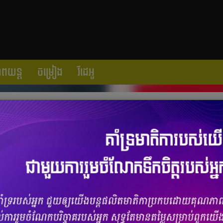
ាពយន្ត
ចម្រៀង
វីដេអូ
 ប៉ុន្តែ Gong Yoo គិតថាគ្មាននារីណាមក
ចំនួនមតិ
0
|
ចំនួនចែករំលែក 0
ong Yoo
អ្នកនឹងលង់នឹងមន្តស្នេហ៍ដែលតារាប្រុសរូបនេះ​បាន​រាយក្នុង​រឿង។
មនុស្ស​ជា​ច្រើន ​ក៏​ដោយសារគ្រប់គ្នាជឿ​ថាលោកជាមនុស្សរ៉ូមែនទិក មិនខុសពី