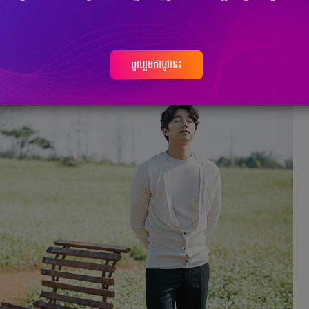
ចូលរួមឥលូវនេះ