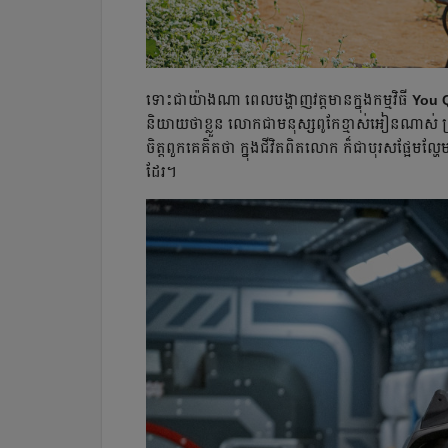
ទោះជាយ៉ាងណា ពេលបង្ហាញវត្តមានក្នុងកម្មវិធី
You 
និយាយថាខ្លួន លោកជាមនុស្សពូកែខ្មាស់អៀនណាស់ ព្រ
ចិត្តពួកគេ​គិតថា​ ក្នុងជីវិតពិតលោក ក៏ជា​បុរស​ផ្អែមល
ដែរ។