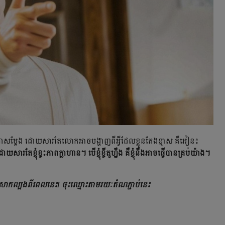
តារាសម្តែង ដោយសារតែលោកអាចបង្ហាញពីអ្វីដែលខ្លួនតែងខ្មាស គឺអៀន៖
ារ​តែ​ខ្ញុំ​ខ្វះភាពក្លាហាន។ បើ​ខ្ញុំ​ខ្ចី​តួ​ហ្នឹង គឺខ្ញុំ​នឹងអាច​ធ្វើ​បាន​គ្រប់​យ៉ាង។
ប្រើសាកល្បងពីពេលនេះ! ចុះឈ្មោះតាមរយៈតំណភ្ជាប់នេះ