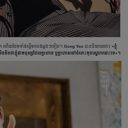
​ស្នេហា ហើយថែមទាំងធ្វើមករាងឆ្គងៗទៀត។
Gong Yoo
បាននិយាយថា៖
«ខ្ញុំ
គិត​ថា​ខ្ញុំ​ជា​មនុស្ស​ដែល​ក្លាហាន ឬ​ក្លាហាន​នៅ​ចំពោះ​មុខ​ស្នេហា​នោះ​ទេ»។