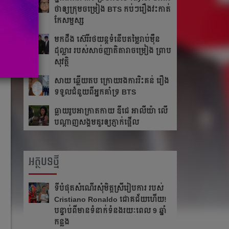
ថា​ឲ្យ​ក្រុម​ចម្រៀង BTS កប់ៗ​រឿង​វះកាត់​
កែ​សម្ផស្ស
​មក​ដឹង​ ស៊េរីរថយន្ត​ទំនើប​តម្លៃ​រាប់​ម៉ឺន​
ដុល្លារ របស់​សាច់​ញាតិ​តារាចម្រៀង ​​ព្រាប
សុវត្ថិ
សាយ ឆ្លើយតប​ ក្រោយរង​ការ​រិះគន់ រឿង​
ទទួលជំនួយពីអ្នកគាំទ្រ BTS
ធ្លាយ​រូប​អាក្រាត​កាយ ឌីជេ អាលីយ៉ា លើ​
បណ្ដាញ​សង្គម​គួរ​ឲ្យ​ភ្ញាក់​ផ្អើល
អត្ថបទថ្មី
ទីបំផុតសំណើរសុំមិត្តស្រីរៀបការ របស់
Cristiano Ronaldo ជោគជ័យហើយ!
បន្ទាប់ពីមានទំនាក់ទំនងរយៈពេល 9 ឆ្នាំ
កន្លង