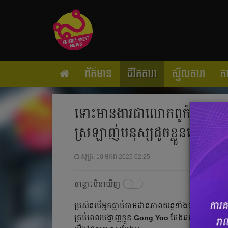
ព័ត៌មាន
ជីវិតតារា
ស្ទីលតារា
ភ
ទោះមានងារជាលោកពូកំពូលស្នេហ៍
ស្រឡាញ់មនុស្សដូចខ្លួនទេ
សុក្រ, 10 មករា 2025 02:25
ចន្លោះមិនឃើញ
ប្រសិនបើអ្នកធ្លាប់តាមដានភាពយន្តទាំងឡាយរបស់
G
គ្រប់ពេលបង្ហាញ​ខ្លួន
Gong Yoo
តែង​ឆក់​យក​បេះដូង​