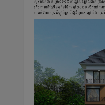
សូមរំលឹកថា គម្រោងទី១៥ តាខ្មៅសិនត្រល់ផាក (Takhm
គ្រឹះ កាលពីថ្ងៃទី១៥ ខែវិចិ្ឆកា ឆ្នាំ២០២១ ស្ថិតនៅត
មានចំងាយ 1,5 គីឡូម៉ែត្រ ពីរង្វង់មូលតាខ្មៅ និង 1,4 