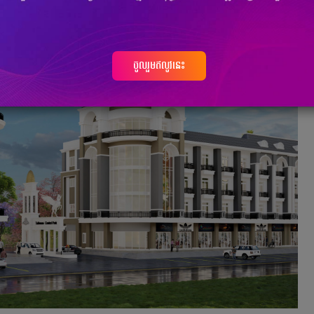
ចូលរួមឥលូវនេះ