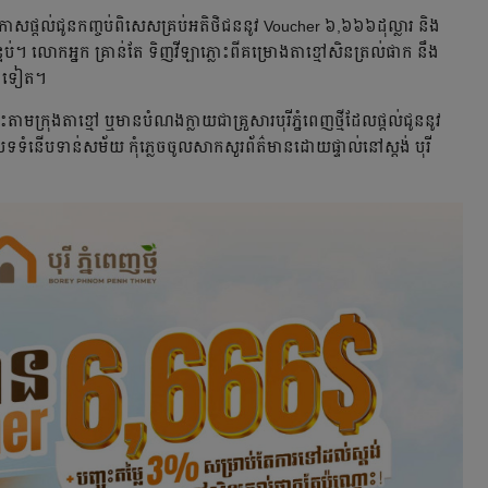
្រកាសផ្ដល់ជូនកញ្ចប់ពិសេសគ្រប់អតិថិជននូវ Voucher ៦,៦៦៦ដុល្លារ និង
់បន្ទប់។ លោកអ្នក គ្រាន់តែ ទិញវីឡាភ្លោះពីគម្រោងតាខ្មៅសិនត្រល់ផាក នឹង
រើនទៀត។
តាមក្រុងតាខ្មៅ ឬមានបំណងក្លាយជាគ្រួសារបុរីភ្នំពេញថ្មីដែលផ្ដល់ជូននូវ
បទទំនើបទាន់សម័យ កុំភ្លេចចូលសាកសួរព័ត៌មានដោយផ្ទាល់នៅស្តង់ បុរី