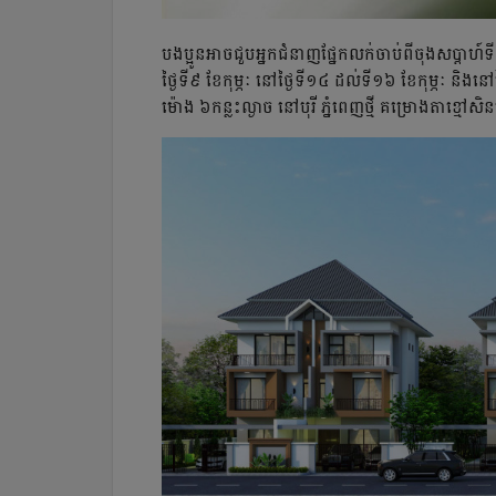
បងប្អូនអាចជួបអ្នកជំនាញផ្នែកលក់ចាប់ពីចុងសប្ដាហ៍
ថ្ងៃទី៩ ខែកុម្ភៈ នៅថ្ងៃទី១៤ ដល់ទី១៦ ខែកុម្ភៈ និងន
ម៉ោង ៦កន្លះល្ងាច នៅបុរី ភ្នំពេញថ្មី គម្រោងតាខ្មៅស