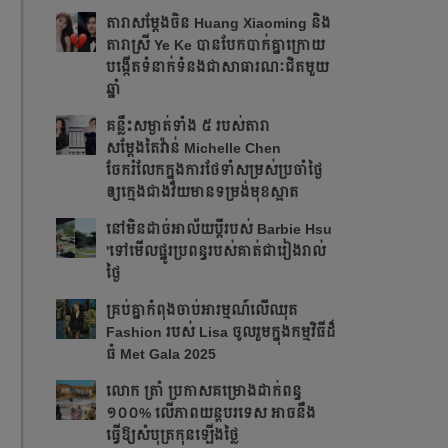
តារាសម្ដែងចិន Huang Xiaoming និង
តារាស្រី Ye Ke បានបែកបាក់គ្នាក្រោយ
បង្កើតទំនាក់ទំនងជាសាធារណៈជិតមួយ
ឆ្នាំ
គន្លឹះសម្ងាត់ទាំង ៥ របស់តារា
សម្តែងតៃវ៉ាន់ Michelle Chen
ចែករំលែកក្នុងការថែទាំសម្រស់ប្រចាំថ្ងៃ
ឲ្យក្មេងជាងវ័យមានទម្រង់មុខស្អាត
នៅមិនដាច់អាល័យប្តីរបស់ Barbie Hsu
'ទៅមើលផ្នូរប្រពន្ធរបស់គាត់ជារៀងរាល់
ថ្ងៃ
គ្រប់គ្នាកំពុងចាប់អារម្មណ៍លើឈុត
Fashion របស់ Lisa ចូលរួមក្នុងកម្មវិធីដ៏
ធំ Met Gala 2025
លោក ត្រាំ ប្រកាសគម្រោងដាក់ពន្ធ
១០០% លើភាពយន្តបរទេស អាចនឹង
ធ្វើឱ្យសំបុត្រកុនឡើងថ្លៃ