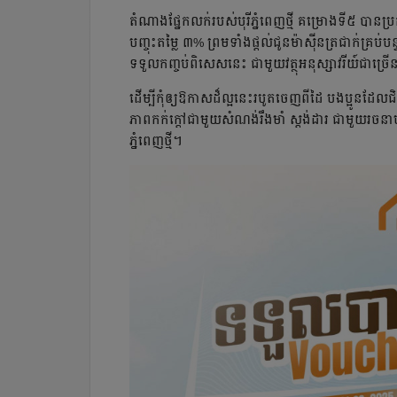
តំណាងផ្នែកលក់របស់បុរីភ្នំពេញថ្មី គម្រោងទី៥ បានប
បញ្ចុះតម្លៃ ៣% ព្រមទាំងផ្ដល់ជូនម៉ាស៊ីនត្រជាក់គ្រប
ទទួលកញ្ចប់ពិសេសនេះ ជាមួយវត្ថុអនុស្សាវរីយ៍ជាច្
ដើម្បីកុំឲ្យឱកាសដ៏ល្អនេះរបូតចេញពីដៃ បងប្អូនដែលជិះ
ភាពកក់ក្ដៅជាមួយសំណង់រឹងមាំ ស្ដង់ដារ ជាមួយរចនា
ភ្នំពេញថ្មី។