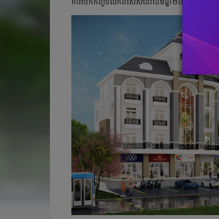
ការបើកកញ្ចប់លក់ពិសេសនៅដើមឆ្នាំ២០២៥ នេះ។