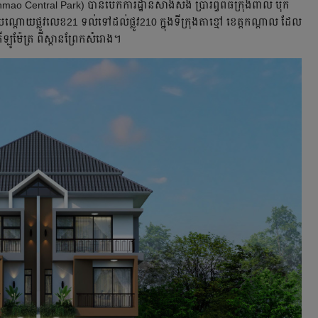
ao Central Park) បានបើកការដ្ឋានសាងសង់ ប្រារព្ធពិធីក្រុងពាលី បុក
ាមបណ្តោយផ្លូវលេខ21 ទល់ទៅដល់ផ្លូវ210 ក្នុងទីក្រុងតាខ្មៅ ខេត្តកណ្តាល ដែល
គីឡូម៉ែត្រ ពីស្ពានព្រែកសំរោង។