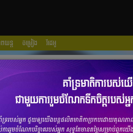
ាពយន្ត
ចម្រៀង
វីដេអូ
្ចប់ពិសេសពីបុរីភ្នំពេញថ្មី គម្រោងតាខ្មៅសិន
ចំនួនមតិ
0
|
ចំនួនចែករំលែក 0
មៅសិនត្រល់ផាក (Takhmao Central Park) បានប្រារព្ធពិធីក្រុងពាលី បុកគ្រឹះ
។ បច្ចុប្បន្នផ្ទះល្វែង និងវីឡាប្រណីតៗ បានសង់រួច១០០% ជាមួយនឹង