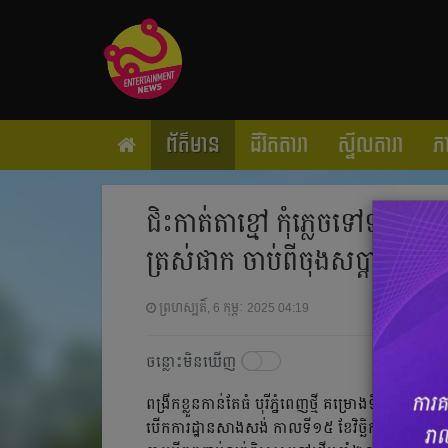
ព័ត៌មាន
ជីវិតតារា
ស្ទីលតារា
ភ
ជិះកាត់តាខ្មៅ កុំភ្លេចទៅទទួលកញ
ត្រស់ផាក ចាប់ពីចុងសប្ដាហ៍នេះ
ព្រហស្បតិ៍, 6 កុម្ភៈ 2025 04:19
ចន្លោះមិនឃើញ
ពង្រីកខ្លួនកាន់តែធំ បុរីភ្នំពេញថ្មី គម្រោងទី១៥ តាខ្
បើកការដ្ឋានសាងសង់ កាលទី១៥ ខែវិចិ្ឆកា ឆ្នាំ២០២១