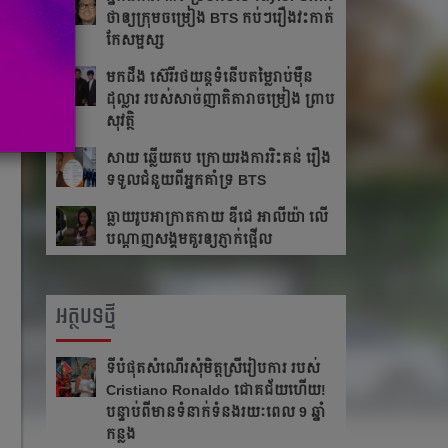
ថា​ឲ្យ​ក្រុម​ចម្រៀង BTS កប់ៗ​រឿង​វះកាត់​
កែ​សម្ផស្ស
​មក​ដឹង​ ស៊េរីរថយន្ត​ទំនើប​តម្លៃ​រាប់​ម៉ឺន​
ដុល្លារ របស់​សាច់​ញាតិ​តារាចម្រៀង ​​ព្រាប
សុវត្ថិ
សាយ ឆ្លើយតប​ ក្រោយរង​ការ​រិះគន់ រឿង​
ទទួលជំនួយពីអ្នកគាំទ្រ BTS
ធ្លាយ​រូប​អាក្រាត​កាយ ឌីជេ អាលីយ៉ា លើ​
បណ្ដាញ​សង្គម​គួរ​ឲ្យ​ភ្ញាក់​ផ្អើល
អត្ថបទថ្មី
ទីបំផុតសំណើរសុំមិត្តស្រីរៀបការ របស់
Cristiano Ronaldo ជោគជ័យហើយ!
បន្ទាប់ពីមានទំនាក់ទំនងរយៈពេល 9 ឆ្នាំ
កន្លង