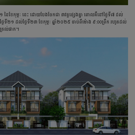
ទី១ នៃខែកុម្ភៈ នេះ ដោយបែងចែកជា ៣វគ្គផ្សេងគ្នា ពោលគឺនៅថ្ងៃទី៧ ដល់
ៅថ្ងៃទី២១ ដល់ថ្ងៃទី២៣ ខែកុម្ភៈ ឆ្នាំ២០២៥ ចាប់ពីម៉ោង ៩:00ព្រឹក រហូតដល់
ិនត្រល់ផាក។