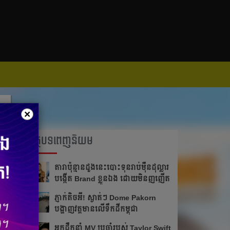
×
អត្ថបទពេញនិយម
តារា​ប៉ុន្មានដួងនេះបោះ​ទុន​រាប់​ម៉ឺន​ដុល្លារ
បង្កើត Brand ខ្លួន​ឯង ដោយមិនញញើត
ភ្ញាក់តិចអី!​ ស្ងាត់ៗ Dome Pakorn
បង្ហាញវត្តមាន​លើទឹកដីកម្ពុជា
អ្នក​ដឹក​នាំ​ MV ប្រចាំ​របស់​ Taylor Swift