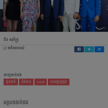
ជិន សុភ័ក្ដ្រ
មតិយោបល់
ពាក្យទាក់ទង
ម៉ូដជាតិ
ព័ត៌មាន
Local
ការបង្ហាញម៉ូដ
អត្ថបទទាក់ទង