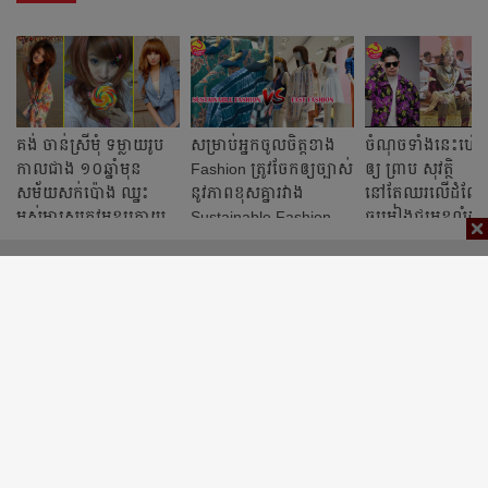
គង់ ចាន់ស្រីមុំ ទម្លាយរូប
សម្រាប់អ្នកចូលចិត្តខាង
ចំណុចទាំងនេះហើយ 
កាលជាង ១០ឆ្នាំមុន
Fashion ​ត្រូវ​ចែកឲ្យច្បាស់
ឲ្យ ព្រាប សុវត្ថិ
សម័យសក់ប៉ោង ឈ្នះ
នូវភាពខុសគ្នារវាង
នៅតែឈរលើដំណែង
អស់មារសត្រូវមុខក្រោយ
Sustainable Fashion
ចម្រៀងជួរមុខលំដាប
និង Fast Fashion
ប្រទេស