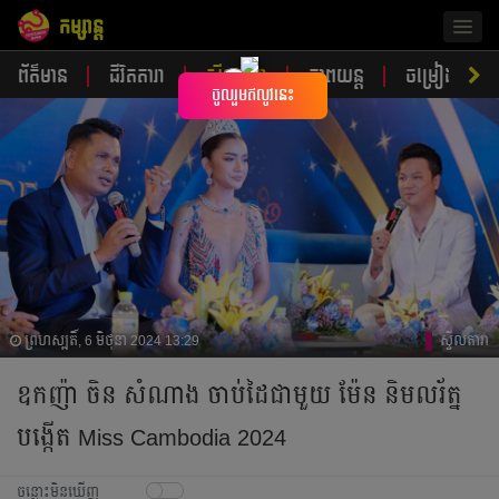
កម្សាន្ត
Togg
navig
ព័ត៌មាន
ជីវិតតារា
ស្ទីលតារា
ភាពយន្ត
ចម្រៀង
×
ចូលរួមឥលូវនេះ
ព្រហស្បតិ៍, 6 មិថុនា 2024 13:29
ស្ទីលតារា
ឧកញ៉ា ចិន សំណាង ចាប់ដៃជាមួយ ម៉ែន និមលរ័ត្ន
បង្កើត Miss Cambodia 2024
ចន្លោះមិនឃើញ