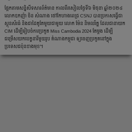
ផ្អែកតាមសន្និសីទសារព័ត៌មាន កាលពីរសៀលថ្ងៃទី៦ មិថុនា ឆ្នាំ២០២៤
លោកឧកញ៉ា ចិន សំណាង ថៅកែហាងពេជ្រ CSNJ បានប្រកាសធ្វើជា
ស្ពុនស័រធំ និងជាដៃគូតែមួយជាមួយ លោក ម៉ែន និមលរ័ត្ន ដែលជានាយក
CIM ដើម្បីរៀបចំការប្រកួត Miss Cambodia 2024 តែម្ដង ដើម្បី
ជម្រើសយកបេក្ខនារីមួយរូប តំណាងកម្ពុជា ឲ្យចេញប្រកួតនៅក្នុង
ប្រទេសជប៉ុនខាងមុខ។