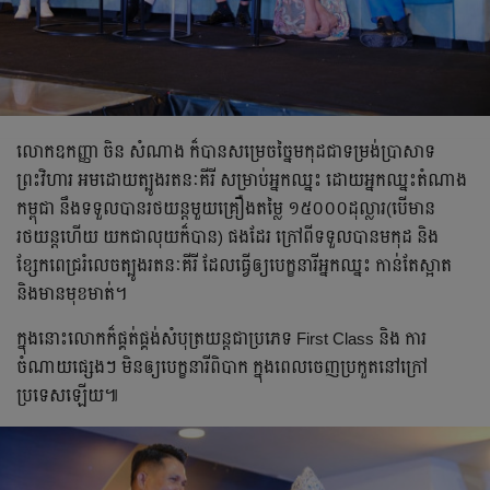
លោកឧកញ្ញា ចិន សំណាង ក៏បានសម្រេចច្នៃមកុដជាទម្រង់ប្រាសាទ
ព្រះវិហារ អមដោយត្បូងរតនៈគីរី សម្រាប់អ្នកឈ្នះ ដោយអ្នកឈ្នះតំណាង
កម្ពុជា នឹងទទួលបានរថយន្តមួយគ្រឿងតម្លៃ ១៥០០០ដុល្លារ(បើមាន
រថយន្តហើយ យកជាលុយក៏បាន) ផងដែរ ក្រៅពីទទួលបានមកុដ និង
ខ្សែកពេជ្ររំលេចត្បូងរតនៈគីរី ដែលធ្វើឲ្យបេក្ខនារីអ្នកឈ្នះ កាន់តែស្អាត
និងមានមុខមាត់។
ក្នុងនោះលោកក៏ផ្គត់ផ្គង់សំបុត្រយន្តជាប្រភេទ First Class និង ការ
ចំណាយផ្សេងៗ មិនឲ្យបេក្ខនារីពិបាក ក្នុងពេលចេញប្រកួតនៅក្រៅ
ប្រទេសឡើយ៕