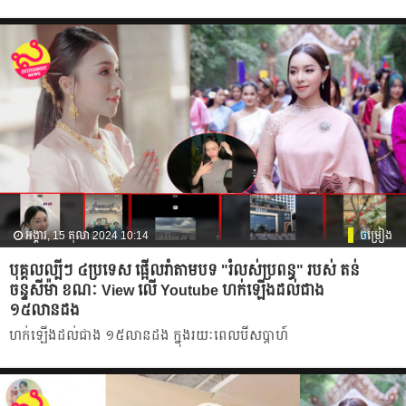
អង្គារ, 15 តុលា 2024 10:14
ចម្រៀង
បុគ្គលល្បីៗ ៤ប្រទេស ផ្អើលរាំតាមបទ "រំលស់ប្រពន្ធ"​ របស់ តន់
ចន្ទសីម៉ា ខណៈ View លើ Youtube​ ហក់ឡើងដល់ជាង
១៥លានដង
ហក់ឡើងដល់ជាង ១៥លានដង​ ក្នុងរយៈពេលបីសប្ដាហ៍