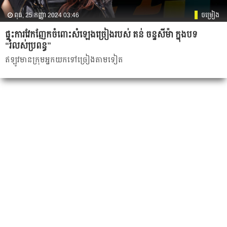
ពុធ, 25 កញ្ញា 2024 03:46
ចម្រៀង
ផ្ទុះការវែកញែកចំពោះសំឡេងច្រៀងរបស់ តន់ ចន្ទសីម៉ា ក្នុងបទ
“រំលស់ប្រពន្ធ”
ឥឡូវ​មាន​ក្រុម​អ្នកយកទៅច្រៀងតាមទៀត