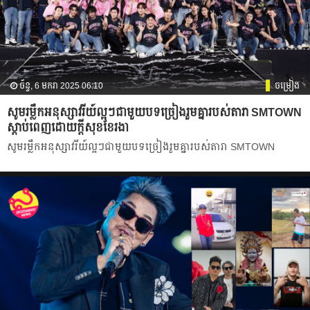
ច័ន្ទ, 6 មករា 2025 06:10
ចម្រៀង
សូមរម្លឹកអនុស្សាវរីយ៍ល្អៗជាមួយបទច្រៀងរួមគ្នារបស់តារា SMTOWN
ស្ដាប់ពេញដោយក្ដីសុខខែរងា
សូមរម្លឹកអនុស្សាវរីយ៍ល្អៗជាមួយបទច្រៀងរួមគ្នារបស់តារា SMTOWN