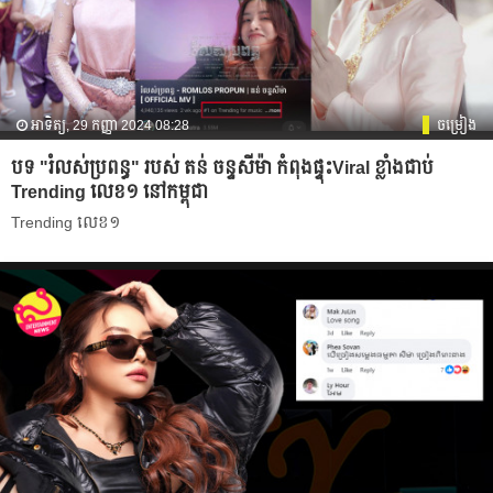
អាទិត្យ, 29 កញ្ញា 2024 08:28
ចម្រៀង
បទ​ "រំលស់ប្រពន្ធ" របស់ តន់ ចន្ទសីម៉ា កំពុងផ្ទុះViral ខ្លាំងជាប់
Trending លេខ១ នៅកម្ពុជា
Trending លេខ១