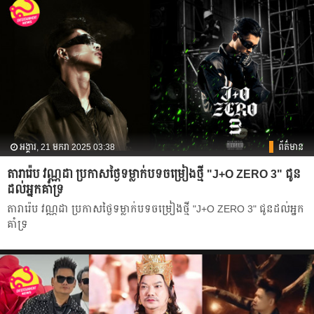
អង្គារ, 21 មករា 2025 03:38
ព័ត៌មាន
តារារ៉េប វណ្ណដា ប្រកាសថ្ងៃទម្លាក់បទចម្រៀងថ្មី "J+O ZERO 3" ជូន
ដល់អ្នកគាំទ្រ
តារារ៉េប វណ្ណដា ប្រកាសថ្ងៃទម្លាក់បទចម្រៀងថ្មី "J+O ZERO 3" ជូនដល់អ្នក
គាំទ្រ