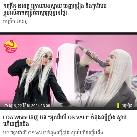
កក្រើក ២ខេត្ដ ក្រោយបងស្នាយ ចេញច្រៀង និងគ្រលែង
ខ្លួនលើឆាកតន្ដ្រីដ៏អស្ចារ្យប៉ុន្មានថ្ងៃ!
កក្រើក ២ខេត្ដ
សុក្រ, 22 វិច្ឆិកា 2024 13:09
ចម្រៀង
LDA White ចេញ បទ "អូសវ៉ាលី-OS VALI" កំពុងល្បីខ្លាំង ស្ដាប់
ហើយញ័រជើង
បទ "អូសវ៉ាលី-OS VALI" កំពុងល្បីខ្លាំង ស្ដាប់ហើយញ័រជើង