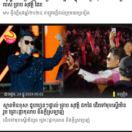
របស់​ ព្រាប សុវត្ថិ ដែរ!
MV ថ្មីល្បីចុងឆ្នាំ២០២៤ ឥឡូវល្បីដល់ក្រុមយក្សទៀត
អង្គារ, 24 ធ្នូ 2024 05:01
ចម្រៀង
ស្មានមិនខុស! ជួបហ្វេនៗផ្ទាល់ ព្រាប សុវត្ថិ ដកដៃ ដើរទៅមុខស្ទើរមិន
រួច ព្រោះផ្កាកុលាប និងក្ដីស្រឡាញ់
ដើរទៅមុខស្ទើរមិនរួច ព្រោះផ្កាកុលាប និងក្ដីស្រឡាញ់