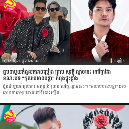
សៅរ៍, 21 ធ្នូ 2024 04:03
ចម្រៀង
ជួបជាមួយកំពូលតារាចម្រៀង ព្រាប សុវត្ថិ ល្ងាចនេះ នៅព្រៃវែង
ខណៈបទ “កុលាបមានបន្លា” កំពុងផ្ទុះខ្លាំង
ជួបជាមួយកំពូលតារាចម្រៀង ព្រាប សុវត្ថិ ល្ងាចនេះ​​។ "កុលាបមានបន្លា" អាច
ជាប់ទៅជាមួយគាត់នៅទីនោះទៀត