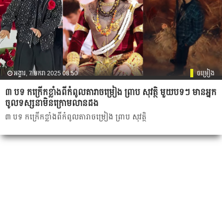
អង្គារ, 7 មករា 2025 08:50
ចម្រៀង
៣ បទ កក្រើកខ្លាំងពីកំពូលតារាចម្រៀង ព្រាប សុវត្ថិ មួយបទៗ មានអ្នក
ចូលទស្សនាមិនក្រោមលានដង
៣ បទ កក្រើកខ្លាំងពីកំពូលតារាចម្រៀង ព្រាប សុវត្ថិ