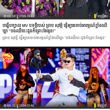
ពុធ, 18 ធ្នូ 2024 04:43
ចម្រៀង
បង្ហើបក្បាល MV បទថ្មីរបស់ ព្រាប សុវត្ថិ ធ្វើឲ្យគេចាប់អារម្មណ៍ខ្លាំងលើ
ឃ្លា “បងឈឺបេះដូងក៏ព្រោះតែអូន!”
ព្រាប សុវត្ថិ ធ្វើឲ្យគេចាប់អារម្មណ៍ខ្លាំងលើឃ្លា “បងឈឺបេះដូងក៏ព្រោះតែអូន”
ពុធ, 11 ធ្នូ 2024 05:42
ចម្រៀង