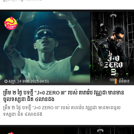
សុក្រ, 24 មករា 2025 04:51
ព័ត៌មាន
ត្រឹម ២ ថ្ងៃ បទថ្មី "J+0 ZERO III" របស់ តារារ៉េប វណ្ណដា មានមាន
ចូលទស្សនា ជិត ៤លានដង
ត្រឹម ២ ថ្ងៃ បទថ្មី "J+0 ZERO III" របស់ តារារ៉េប វណ្ណដា មានមានចូល
ទស្សនា ជិត ៤លានដង