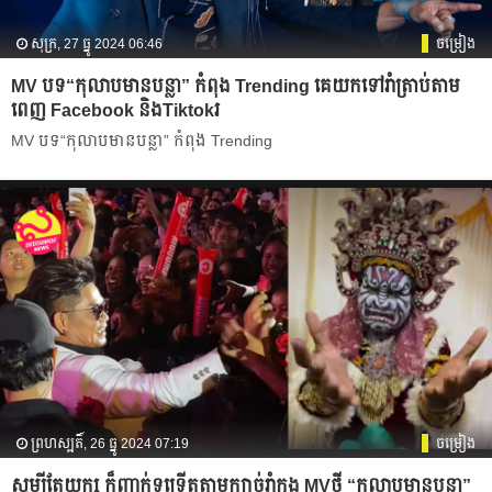
សុក្រ, 27 ធ្នូ 2024 06:46
ចម្រៀង
MV បទ“កុលាបមានបន្លា” កំពុង Trending គេយកទៅរាំត្រាប់តាម
ពេញ Facebook និង​Tiktokរ
MV បទ“កុលាបមានបន្លា” កំពុង Trending
ព្រហស្បតិ៍, 26 ធ្នូ 2024 07:19
ចម្រៀង
សូម្បីតែយក្ស ក៏ញាក់ទទ្រើតតាមក្បាច់រាំក្នុង MVថ្មី “កុលាបមានបន្លា”