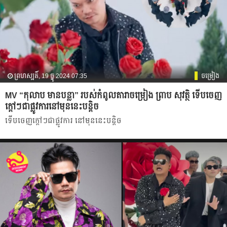
ព្រហស្បតិ៍, 19 ធ្នូ 2024 07:35
ចម្រៀង
MV “កុលាប មានបន្លា” របស់កំពូលតារាចម្រៀង ព្រាប សុវត្ថិ ទើបចេញ
ក្ដៅៗជាផ្លូវការនៅមុននេះបន្ដិច
ទើបចេញក្ដៅៗជាផ្លូវការ​ នៅមុននេះបន្ដិច