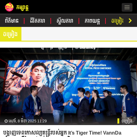
កម្សាន្ត
Togg
navig
ព័ត៌មាន
ជីវិតតារា
ស្ទីលតារា
ភាពយន្ត
ចម្រៀង
ចម្រៀង
សៅរ៍, 8 មីនា 2025 11:29
ចម្រៀង
បង្ហាញទេពកោសល្យតន្ត្រីរបស់អ្នក It’s Tiger Time! VannDa