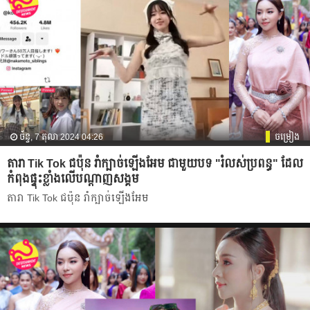
ច័ន្ទ, 7 តុលា 2024 04:26
ចម្រៀង
តារា Tik Tok ជប៉ុន រាំក្បាច់ឡើងអែម ជាមួយបទ "រំលស់ប្រពន្ធ" ដែល
កំពុងផ្ទុះខ្លាំង​លើបណ្ដាញសង្គម
តារា Tik Tok ជប៉ុន រាំក្បាច់ឡើងអែម