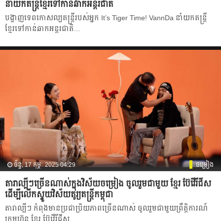
នាំយកតន្ត្រីខ្មែរទៅកាន់ឆាកអន្តរជាតិ
បង្ហាញទេពកោសល្យតន្ត្រីរបស់អ្នក It’s Tiger Time! VannDa នាំយកតន្ត្រី
ខ្មែរទៅកាន់ឆាកអន្តរជាតិ...
ច័ន្ទ, 17 កុម្ភៈ 2025 04:29
ចម្រៀង
តារាល្បីៗច្រើនណាស់ក្នុងវិស័យចម្រៀង ចូលរួមជាមួយ ខ្មែរ ប៊ែវើរីជីស
ដើម្បីលើកស្ទួយវិស័យតូរ្យតន្ត្រីកម្ពុជា
តារាល្បីៗ កំពុងមានប្រជាប្រិយភាពច្រើនណាស់ ចូលរួមជាមួយព្រឹត្ដិការណ៍
ក្រុមហ៊ុន ខ្មែរ ប៊ែវើរីជីស