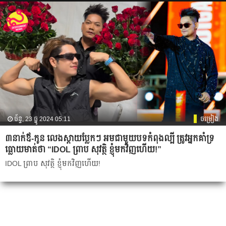
ច័ន្ទ, 23 ធ្នូ 2024 05:11
ចម្រៀង
៣នាក់ឪ-កូន លេងស្ដាយប្លែកៗ អមជាមួយបទកំពុងល្បី ត្រូវអ្នកគាំទ្រ
ធ្លោយមាត់ថា “IDOL ព្រាប សុវត្ថិ ខ្ញុំមកវិញហើយ!”
IDOL ព្រាប សុវត្ថិ ខ្ញុំមកវិញហើយ!