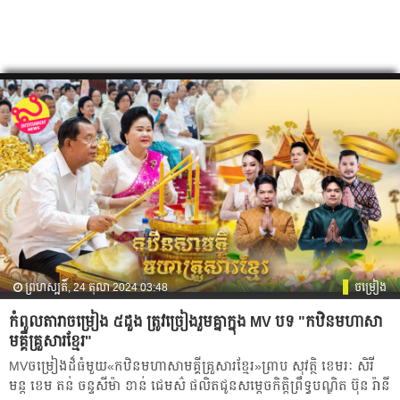
ព្រហស្បតិ៍, 24 តុលា 2024 03:48
ចម្រៀង
កំពូលតារាចម្រៀង ៥ដួង ត្រូវច្រៀងរួមគ្នាក្នុង MV បទ "កឋិនមហាសា
មគ្គីគ្រួសារខ្មែរ"
MVចម្រៀងដ៏ធំមួយ«កឋិនមហាសាមគ្គីគ្រួសារខ្មែរ»ព្រាប សុវត្ថិ ខេមរៈ សិរី
មន្ត ខេម តន់ ចន្ទសីម៉ា ខាន់ ជេមស៌ ផលិតជូនសម្ដេចកិត្តិព្រឹទ្ធបណ្ឌិត ប៊ុន រ៉ានី