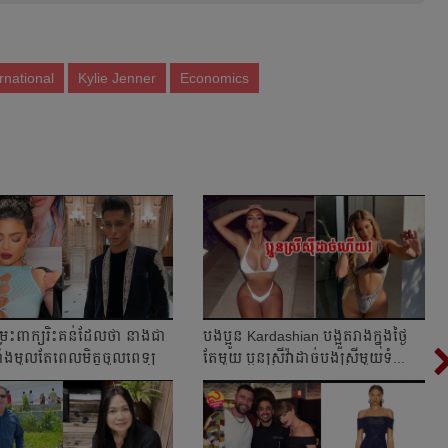
rnational
Kylie Jenner
Economics
ម្រះពាក្យរិះគន់ដែលថា នាងជា
បងប្អូន Kardashian បង្អួតរាងក្នុងថ្ងៃ
ីទាំងមូលតែពេលមិត្តចូលពេទ្យ
តែមួយ ប្អូនស្រីវ៉ាដាច់បងស្រីមួយទំ...