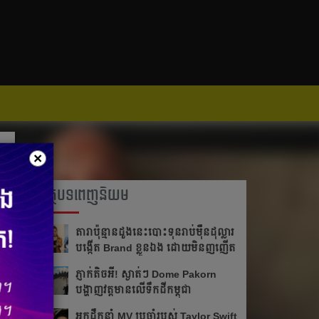
×
អត្ថបទពេញនិយម
តារា​ប៉ុន្មានដួងនេះបោះ​ទុន​រាប់​ម៉ឺន​ដុល្លារ
បង្កើត Brand ខ្លួន​ឯង ដោយមិនញញើត
ភ្ញាក់តិចអី!​ ស្ងាត់ៗ Dome Pakorn
បង្ហាញវត្តមាន​លើទឹកដីកម្ពុជា
អ្នក​ដឹក​នាំ​ MV ប្រចាំ​របស់​ Taylor Swift