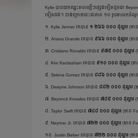
​Kylie បាន​យក​ឈ្នះ​តារា​ល្បីៗ​ផ្សេង​ទៀត​ដូច​ជា​ Beyo
ទៀត​ផង។ ខាង​ក្រោម​នេះ​ជា​តារា ១០ រូប​អាច​រក​ចំណូល​ព
១. Kylie Jenner រក​បាន​
១ ២៦៦ ០០០ ដុល្លារ
(មាន
២. Ariana Grande រក​បាន​
៩៦៦ ០០០ ដុល្លារ
(មាន
៣. Cristiano Ronaldo រក​បាន​
៩៧៥ ០០០ ដុល្លារ
(
៤. Kim Kardashian រក​បាន​
៩១០ ០០០ ដុល្លារ
(មាន
៥. Selena Gomez រក​បាន​
៨៨៦ ០០០ ដុល្លារ
(មាន​
៦. Dwayne Johnson រក​បាន​
៨៨២ ០០០ ដុល្លារ
(ម
៧. Beyoncé Knowles រក​បាន​
៧៨៥ ០០០ ដុល្លារ
(ម
៨. Taylor Swift រក​បាន​
៧៤៨ ០០០ ដុល្លារ
(មាន Fo
៩. Neymar Jr. រក​បាន​
៧២២ ០០០ ដុល្លារ
(មាន Fol
១០. Justin Bieber រក​បាន​
៧២២ ០០០ ដុល្លារ
(មាន