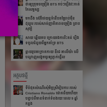
ថា​ឲ្យ​ក្រុម​ចម្រៀង BTS កប់ៗ​រឿង​វះកាត់​
កែ​សម្ផស្ស
​មក​ដឹង​ ស៊េរីរថយន្ត​ទំនើប​តម្លៃ​រាប់​ម៉ឺន​
ដុល្លារ របស់​សាច់​ញាតិ​តារាចម្រៀង ​​ព្រាប
សុវត្ថិ
សាយ ឆ្លើយតប​ ក្រោយរង​ការ​រិះគន់ រឿង​
ទទួលជំនួយពីអ្នកគាំទ្រ BTS
ធ្លាយ​រូប​អាក្រាត​កាយ ឌីជេ អាលីយ៉ា លើ​
បណ្ដាញ​សង្គម​គួរ​ឲ្យ​ភ្ញាក់​ផ្អើល
អត្ថបទថ្មី
ទីបំផុតសំណើរសុំមិត្តស្រីរៀបការ របស់
Cristiano Ronaldo ជោគជ័យហើយ!
បន្ទាប់ពីមានទំនាក់ទំនងរយៈពេល 9 ឆ្នាំ
កន្លង