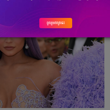
ចូលរួមឥលូវនេះ