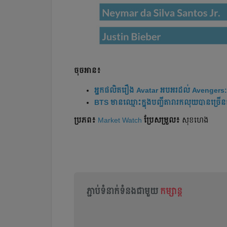
ចុចអាន៖
អ្នក​​ផលិត​រឿង Avatar អបអរ​ដល់​ Avengers
BTS មានឈ្មោះក្នុងបញ្ជីតារារកលុយបានច្រើ
ប្រភព៖
Market Watch
ប្រែ​សម្រួល៖
សុខហេង
ភ្ជាប់ទំនាក់ទំនងជាមួយ
កម្សាន្ត