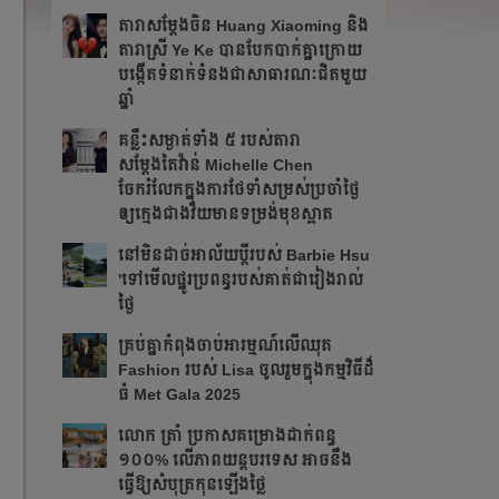
តារាសម្ដែងចិន Huang Xiaoming និង
តារាស្រី Ye Ke បានបែកបាក់គ្នាក្រោយ
បង្កើតទំនាក់ទំនងជាសាធារណៈជិតមួយ
ឆ្នាំ
គន្លឹះសម្ងាត់ទាំង ៥ របស់តារា
សម្តែងតៃវ៉ាន់ Michelle Chen
ចែករំលែកក្នុងការថែទាំសម្រស់ប្រចាំថ្ងៃ
ឲ្យក្មេងជាងវ័យមានទម្រង់មុខស្អាត
នៅមិនដាច់អាល័យប្តីរបស់ Barbie Hsu
'ទៅមើលផ្នូរប្រពន្ធរបស់គាត់ជារៀងរាល់
ថ្ងៃ
គ្រប់គ្នាកំពុងចាប់អារម្មណ៍លើឈុត
Fashion របស់ Lisa ចូលរួមក្នុងកម្មវិធីដ៏
ធំ Met Gala 2025
លោក ត្រាំ ប្រកាសគម្រោងដាក់ពន្ធ
១០០% លើភាពយន្តបរទេស អាចនឹង
ធ្វើឱ្យសំបុត្រកុនឡើងថ្លៃ