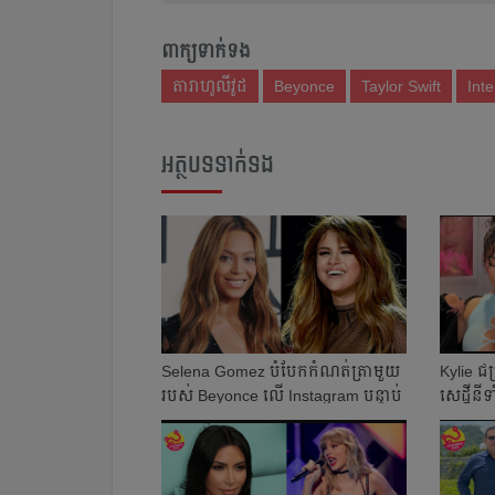
ពាក្យទាក់ទង
តារាហូលីវូដ
Beyonce
Taylor Swift
Inte
អត្ថបទទាក់ទង
Selena Gomez បំបែក​កំណត់​ត្រា​មួយ​
Kylie ជ
របស់​ Beyonce លើ​ Instagram បន្ទាប់​
សេដ្ឋីន
...
បែរ...