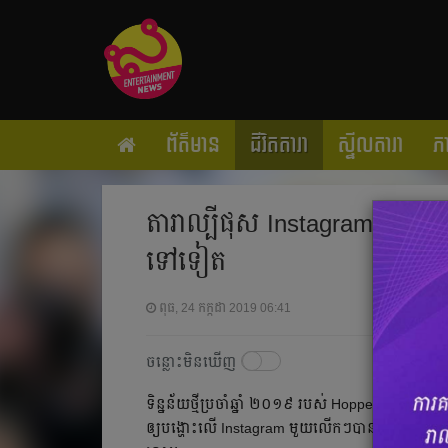
ព័ត៌មាន
ជីវិតតារា
ស្ទីលតារា
ភ
តារាល្បីផុស Instagram ម្ដងៗ 
ទៅទៀត
ពុធ, 24 កក្កដា 2019 06:41
ចន្លោះមិនឃើញ
ទិន្នន័យ​ថ្មី​ប្រចាំ​ឆ្នាំ​ ២០១៩ របស់ HopperHQ.com បា
ឲ្យ​​បង្ហោះ​លើ Instagram ​មួយ​លើកៗ​​បាន​ច្រើន​ជាង​គេ 