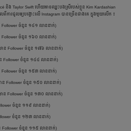
ncé និង​ Taylor Swift ហើយ​អាច​ឈ្នះ​បង​​ស្រី​របស់​ខ្លួន Kim Kardashian
ី​ការ​​ជួល​ឲ្យ​បង្ហោះ​លើ Instagram បាន​ច្រើន​ជាង​គេ ក្នុង​មួយ​លើក ៖
 Follower ចំនួន ១៤១ លាន​នាក់)
​ Follower ចំនួន ១៦០ លាន​នាក់)
មាន Follower ចំនួន ១៧៦ លាន​នាក់)
 Follower ចំនួន​ ១៤៤ លាន​នាក់)
 Follower ចំនួន​ ១៥៣ លាន​នាក់)
ាន Follower ចំនួន ១៥០ លាន​នាក់)
ាន Follower ចំនួន​ ១៣០ ​លាន​នាក់)
llower ចំនួន ១១៩ លាន​នាក់)
lower ចំនួន​ ១២៣ លាន​នាក់)
​ Follower ចំនួន ១១៥ លាន​នាក់)​​