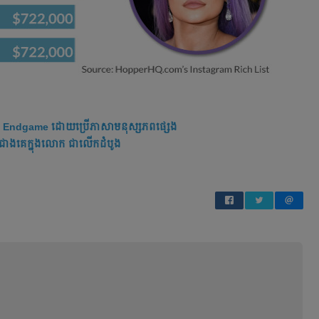
: Endgame ដោយ​ប្រើ​ភាសា​មនុស្ស​ភព​ផ្សេង
នជាងគេក្នុងលោក ជាលើកដំបូង