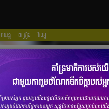
ាពយន្ត
ចម្រៀង
វីដេអូ
អាចរកលុយច្រើនជាងអ្នកខ្លះខំរកមួយជីវិត
ចំនួនមតិ
0
|
ចំនួនចែករំលែក 0
ន​បង្ហាញ​ថា​តារា​ទូរទស្សន៍ Kylie Jenner ជាប់​ជា​បុគ្គល​រក​ចំណូល​ពី​ការ​ជួល​
ហើយ​នេះ​ជា​ឆ្នាំ​ទីពីរ​ហើយ​ដែល​តារា​វ័យ ២១ ឆ្នាំ កាន់​កាប់​តំណែង​កំពូល​