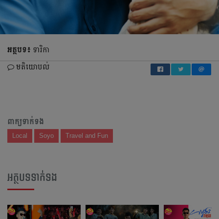
អត្ថបទ៖
ទារិកា
មតិយោបល់
ពាក្យទាក់ទង
Local
Soyo
Travel and Fun
អត្ថបទទាក់ទង