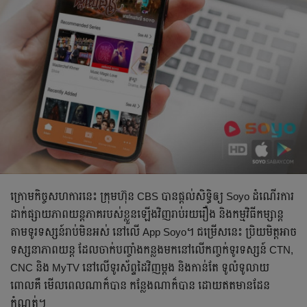
ក្រោមកិច្ចសហការនេះ ក្រុមហ៊ុន CBS បានផ្ដល់សិទ្ធិឲ្យ Soyo ដំណើរការ
ដាក់ផ្សាយភាពយន្តភាគរបស់ខ្លួនឡើងវិញរាប់រយរឿង និងកម្មវិធីកម្សាន្ត
តាមទូរទស្សន៍រាប់មិនអស់ នៅលើ App Soyo។ ជម្រើសនេះ ប្រិយមិត្តអាច
ទស្សនាភាពយន្ត ដែលចាក់បញ្ចាំងកន្លងមកនៅលើកញ្ចក់ទូរទស្សន៍ CTN,
CNC និង MyTV នៅលើទូរស័ព្ទដៃវិញម្ដង និងកាន់តែ ទូលំទូលាយ
ពោលគឺ មើលពេលណាក៏បាន កន្លែងណាក៏បាន ដោយឥតមានដែន
កំណត់។