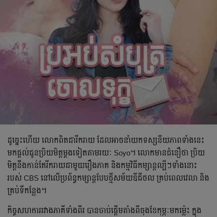
ដូច្នេះហើយ លោកពិតជារីករាយ ដែលអាចនាំយកទស្សនីយភាពទាំងនេះ
មកផ្ដល់ជូនប្រិយមិត្តម្ដងទៀតតាមរយៈ Soyo។ លោកមានជំនឿថា ប្រិយ
មិត្តនឹងកាន់តែរីករាយជាមួយរឿងភាគ និងកម្មវិធីកម្សាន្តល្បីៗទាំងនោះ
របស់ CBS នៅលើប្រព័ន្ធកម្សាន្តបែបថ្មីសម័យឌីជីថល គ្រប់ពេលវេលា និង
គ្រប់ទីកន្លែង។
កិច្ចសហការរវាងភាគីទាំងពីរ បានចាប់ផ្តើមតាំងពីចុងខែកុម្ភៈមកម្ល៉េះ ក្នុង