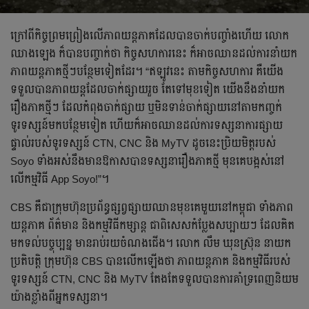
ក្រៅពីកិច្ចព្រមព្រៀងលើភាពយន្តភាគដែលបានចាក់បញ្ចាំងហើយ លោក
ឈាងឡេង ក៏បានបញ្ចាក់ថា កិច្ចសហការនេះ ក៏អាចឈានដល់ការនាំយក
ភាពយន្តភាគថ្មីៗបន្ថែមទៀតដែរ។ “ឥឡូវនេះ តាមកិច្ចសហការ គឺយើង
ទទួលបានភាពយន្តដែលចាក់ផ្សាយរួច តែទៅមុខទៀត យើងនឹងនាំយក
រឿងភាគថ្មីៗ ដែលកំពុងចាក់ផ្សាយ ឬមិនទាន់ចាក់ផ្សាយនៅតាមកញ្ចក់
ទូរទស្សន៍មកបន្ថែមទៀត ហើយក៏អាចឈានដល់ការទស្សនាការផ្សាយ
ផ្ទាល់របស់ទូរទស្សន៍ CTN, CNC និង MyTV ដូចនេះប្រិយមិត្តរបស់
Soyo ទាំងអស់នឹងមានឱកាសបានទស្សនារឿងភាគថ្មី មុនគេបង្អស់នៅ
លើកម្មវិធី App Soyo!”។
CBS គឺជាក្រុមហ៊ុនប្រព័ន្ធផ្សព្វផ្សាយឈានមុខគេមួយនៅកម្ពុជា ទាំងភាព
យន្តភាគ ព័ត៌មាន និងកម្មវិធីកម្សាន្ត ជាពិសេសកំប្លែងសប្បាយៗ ដែលគិត
មកទល់បច្ចុប្បន្ន មានរាប់រយចំណងជើង។ លោក លឹម ឃុនស្រ៊ុន នាយក
ប្រតិបត្តិ ក្រុមហ៊ុន CBS បានលើកឡើងថា ភាពយន្តភាគ និងកម្មវិធីរបស់
ទូរទស្សន៍ CTN, CNC និង MyTV តែងតែទទួលបានការគាំទ្រពេញនិយម
យ៉ាងខ្លាំងពីអ្នកទស្សនា។