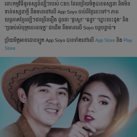
នោះកម្មវិធីទូរទស្សន៍ល្បីៗរបស់ CBS ដែលប្រិយមិត្តបានទស្សនា និងមិន
ទាន់ទស្សនាក្ដី នឹងមាននៅលើ App Soyo ចាប់ពីថ្ងៃនេះទៅ។ ភាព
យន្តភាគខ្មែរល្បីៗជាច្រើនរឿង ដូចជា "ផ្កាស្លា" “ឆន្ទា" “ខ្នោះបេះដូង" និង
"ប្រអប់សំបុត្រចោលទុក្ខ" ជាដើម នឹងមានលើ Soyo បន្តបន្ទាប់៕
ប្រិយមិត្តអាចដោនឡូត App Soyo បានទាំងនៅលើ
App Store
និង
Play
Store