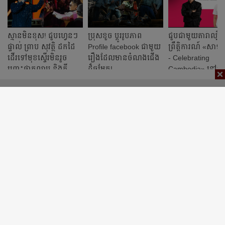
ស្មានមិនខុស! ជួបហ្វេនៗ
ប្រុសខួច ប្ដូររូបភាព
ជួបជាមួយតារាល្បីៗ 
ផ្ទាល់ ព្រាប សុវត្ថិ ដកដៃ
Profile facebook ជាមួយ
ព្រឹត្តិការណ៍ «សាទរក
ដើរទៅមុខស្ទើរមិនរួច
រឿងដែលមានចំណងជើង
- Celebrating
ព្រោះផ្កាកុលាប និងក្ដី
ដ៏ចម្លែក!
Cambodia» នៅរាត្រី
ស្រឡាញ់
ឆ្លងឆ្នាំ