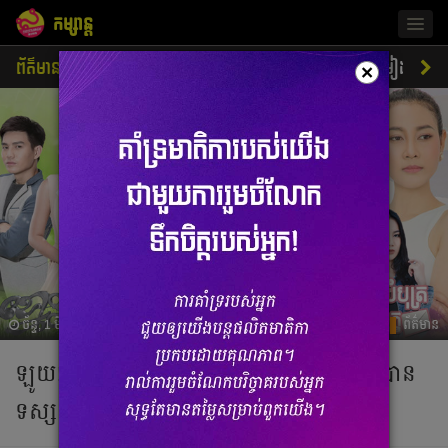
កម្សាន្ត
Togg
navig
ព័ត៌មាន
ជីវិតតារា
ស្ទីលតារា
ភាពយន្ត
ចម្រៀង
×
ច័ន្ទ, 1 មីនា 2021 08:08
ព័ត៌មាន
ឡូយ! Soyo និង CBS ចាប់ដៃគ្នា ប្រិយមិត្តនឹងបាន
ទស្សនាភាពយន្តភាគខ្មែរល្បីៗ​រាប់រយរឿង