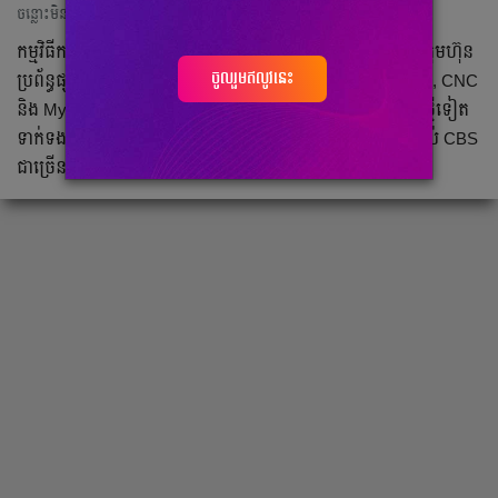
ចន្លោះមិនឃើញ
កម្មវិធីកម្សាន្តលើទូរស័ព្ទដៃដ៏ពេញនិយម ហៅថា App Soyo និងក្រុមហ៊ុន
ចូលរួមឥលូវនេះ
ប្រព័ន្ធផ្សព្វផ្សាយដ៏ធំមួយក្នុងស្រុក CBS ដែលមានទូរទស្សន៍ CTN, CNC
និង MyTV បានចាប់ដៃគ្នាជាផ្លូវការដើម្បី ផ្ដល់ការកម្សាន្តមួយបែបថ្មីទៀត
ទាក់ទងនឹងការផ្តល់ជូននូវភាពយន្តភាគ និងកម្មវិធីកម្សាន្តល្បីៗរបស់ CBS
ជាច្រើន ដល់ប្រិយមិត្តទាំងអស់។