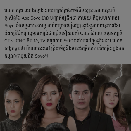
លោក ស៊ុត ឈាងឡេង នាយកគ្រប់គ្រងកម្មវិធីទស្សនាភាពយន្តលើ
ទូរស័ព្ទដៃ App Soyo បាន បញ្ជាក់ឲ្យដឹងថា តាមរយៈកិច្ចសហការនេះ
Soyo នឹងទទួលបានសិទ្ធិ ចាក់បញ្ចាំងឡើងវិញ នូវខ្សែភាពយន្តភាគខ្មែរ
និងកម្មវិធីកម្សាន្តទូរទស្សន៍ជាច្រើនទៀតរបស់ CBS ដែលមានទូរទស្សន៍
CTN, CNC និង MyTV សរុបជាង ១០០០ម៉ោងនៅក្នុងឆ្នាំនេះ។ លោក
សង្កត់ធ្ងន់ថា ពីពេលនេះទៅ ប្រិយមិត្តនឹងមានជម្រើសកាន់តែច្រើនក្នុងការ
កម្សាន្តជាមួយនឹង Soyo។