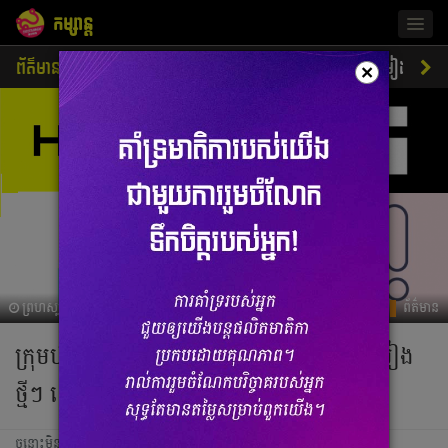
កម្សាន្ត
Togg
navig
ព័ត៌មាន
ជីវិតតារា
ស្ទីលតារា
ភាពយន្ត
ចម្រៀង
×
ព្រហស្បតិ៍, 23 កញ្ញា 2021 03:35
ព័ត៌មាន
ក្រុមហ៊ុនកម្សាន្តកូរ៉េត្រៀមបង្អួតកូនចៅក្រុមចម្រៀង
ថ្មីៗ នៅឆ្នាំ ២០២២ ខាងមុខ
ចន្លោះមិនឃើញ