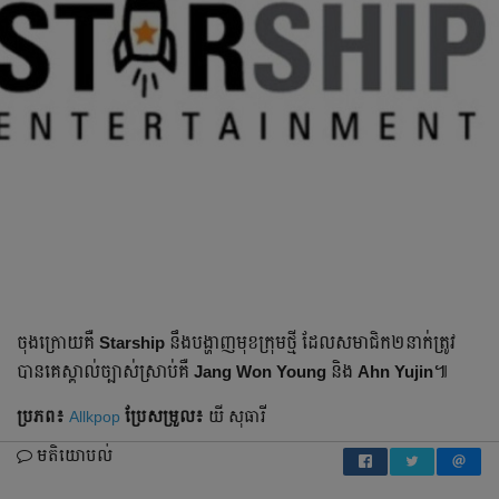
ចុងក្រោយ​គឺ
Starship
នឹង​បង្ហាញ​មុខ​ក្រុម​ថ្មី​ ដែល​សមាជិក២នាក់ត្រូវ​
បាន​គេស្គាល់​ច្បាស់ស្រាប់គឺ
Jang Won Young
និង
Ahn Yujin
៕​​​
ប្រភព៖
Allkpop
ប្រែ​សម្រួល៖
យី សុធារី
មតិយោបល់