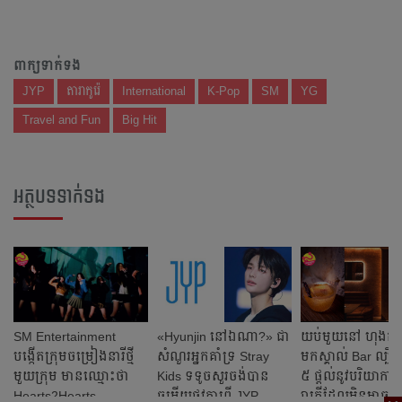
ពាក្យទាក់ទង
JYP
តារាកូរ៉េ
International
K-Pop
SM
YG
Travel and Fun
Big Hit
អត្ថបទទាក់ទង
SM Entertainment
«Hyunjin នៅឯណា?» ជា
យប់មួយនៅ ហុងកុង
បង្កើតក្រុមចម្រៀងនារីថ្មី
សំណួរអ្នកគាំទ្រ Stray
មកស្គាល់ Bar ល្បីៗ
មួយក្រុម មានឈ្មោះថា
Kids ទទូចសួរចង់បាន​
៥ ផ្តល់នូវបរិយាក
Hearts2Hearts
ចម្លើយផ្លូវការពី JYP
រាត្រីដែលមិនអាចបំភ