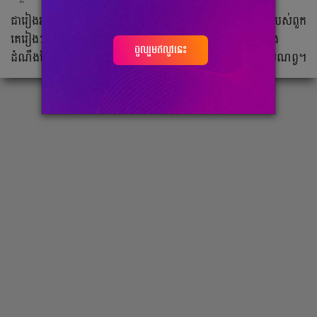
ជារៀងរាល់ឆ្នាំ ក្រុមហ៊ុនកម្សាន្តរបស់កូរ៉េ តែង​បង្ហាញ​នូវ​ក្រុម​តារា​ថ្មី​របស់ពួក
គេរៀងៗខ្លួន។ អ្នកគាំទ្រជា​ច្រើននាក់ ពិតជា​រំភើប​ត្រកអរ ជាមួយនឹង​
ចូលរួមឥលូវនេះ
ដំណឹង​នៃការ​បង្ហាញ​ខ្លួន​របស់​តារា​ថ្មីៗ ចេញពីក្រុមហ៊ុន​ដែល​ជា​ទីសំណព្វ។