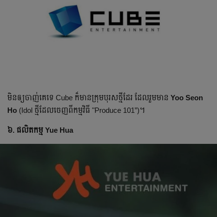
មិនឲ្យចាញ់គេទេ Cube ក៏មានក្រុមបុរសថ្មី​ដែរ ដែល​រួមមាន
Yoo Seon
Ho
(Idol ថ្មី​ដែល​ចេញពីកម្មវិធី "Produce 101”)។
៦. ផលិតកម្ម Yue Hua