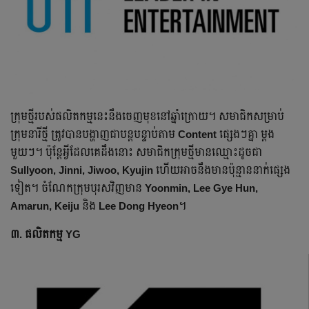
ក្រុម​ថ្មី​របស់ផលិតកម្ម​នេះនឹង​ចេញមុខនៅឆ្នាំក្រោយ។ សមាជិក​សម្រាប់​
ក្រុមនារី​ថ្មី​ ​ត្រូវបាន​បង្ហាញ​ជា​បន្តបន្ទាប់តាម
Content
ផ្សេងៗគ្នា ម្ដង
មួយៗ។ ប៉ុន្តែ​អ្វី​ដែល​គេដឹងនោះ សមាជិក​ក្រុមថ្មីមានឈ្មោះដូចជា
Sullyoon, Jinni, Jiwoo, Kyujin
ហើយអាច​នឹង​មាន​ប៉ុន្មាន​នាក់ផ្សេង
ទៀត។ ចំណែកក្រុមបុរសវិញ​មាន​
Yoonmin, Lee Gye Hun,
Amarun, Keiju
និង​
Lee Dong Hyeon
។
៣. ផលិតកម្ម YG