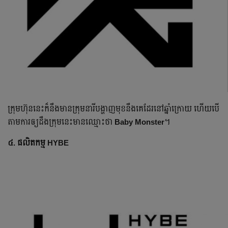
ក្រុម​ហ៊ុន​នេះ​ក៏នឹង​មាន​ក្រុមនារី​បង្ហាញ​មុខ​នឹងគេ​ដែរនៅឆ្នាំក្រោយ​​ ហើយបើ
តាម​ការ​ឲ្យដឹង​ក្រុមនេះ​មាន​ឈ្មោះ​ថា​
Baby Monster
។
៤. ផលិតកម្ម HYBE