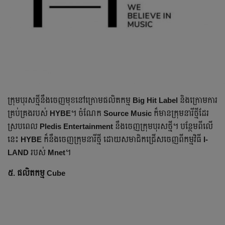
ក្រុមបុរសថ្មី​នឹង​ចេញ​មុខ​នៅក្រោម​ផលិតកម្ម
Big Hit Label
និងក្រោម​ការ
គ្រប់គ្រងរបស់
HYBE
។ ចំណែក​
Source Music
ក៏មាន​ក្រុមនារី​ថ្មី​ដែរ
ស្របពេល​
Pledis Entertainment
នឹង​ចេញ​ក្រុមបុរសថ្មី។ បន្ថែម​ពីលើ
នេះ​
HYBE
ក៏នឹង​ចេញ​ក្រុមនារីថ្មី ដោយសមាជិក​ជ្រើសចេញពីកម្មវិធី
I-
LAND
របស់
Mnet
។
៥. ផលិតកម្ម Cube