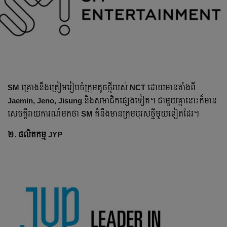
SM
គ្រោង​នឹងត្រៀមរៀបចំក្រុមតូច​ថ្មី​រ​បស់
NCT
ដោយមាន​តាំងពី
Jaemin, Jeno, Jisung
និងសមាជិកផ្សេងទៀត។ ជាមួយគ្នានោះ​ក៏មាន​
សេចក្ដីរាយការណ៍មកថា​
SM
ក៏នឹង​មាន​ក្រុម​បុរសថ្មីមួយទៀតដែរ។
២. ផលិតកម្ម JYP