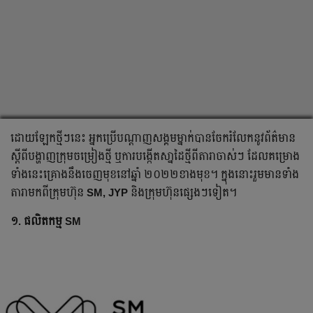
ដោយឡែក​ថ្មីៗនេះ អ្នក​ប្រើបណ្ដាញ​សង្គម​ម្នាក់​បាន​ចែក​រំលែក​នូវព័ត៌មាន​
ស្ដីពីបង្ហាញ​ក្រុម​ចម្រៀង​ថ្មី​ ឬការបង្កើតសា្នដៃថ្មីពីតារាចាស់ៗ ដែលគម្រោង
ទាំងនេះគ្រោងនឹង​ចេញមុខ​នៅ​ឆ្នាំ ២០២២ខាងមុខ។ ក្នុងនោះ​រួមមាន​ទាំង​
តារា​មក​ពីក្រុមហ៊ុន
SM, JYP
និង​ក្រុមហ៊ុន​ផ្សេង​ៗទៀត។
១. ផលិតកម្ម SM