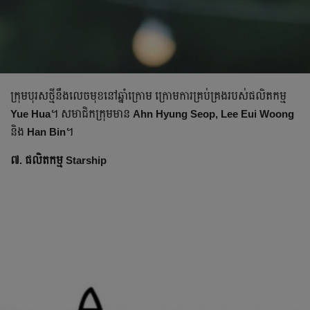
ក្រុមបុរសថ្មី​នឹង​លេចមុខនៅ​ឆ្នាំក្រោម ក្រោម​ការ​គ្រប់គ្រងរបស់​ផលិតកម្ម
Yue Hua
។ សមាជិក​ក្រុម​មាន
Ahn Hyung Seop, Lee Eui Woong
និង
Han Bin
។
៧. ផលិតកម្ម Starship