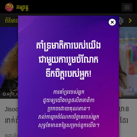
កម្សាន្ត
Togg
navig
ព័ត៌មាន
ជីវិតតារា
ស្ទីលតារា
ភាពយន្ត
ចម្រៀង
×
អង្គារ, 4 មករា 2022 02:17
ព័ត៌មាន
Jisoo ទទួលសារអបអរថ្ងៃកំណើតពីមនុស្សរាប់លាន
នាក់ជុំវិញពិភពលោក ក្នុងនោះក៏មាន Beyoncé ដែរ
ចន្លោះមិនឃើញ