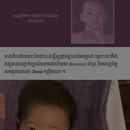
កាយវិការ​បែប​នេះពិតជា​បាន​ធ្វើឲ្យគ្រប់គ្នា​ចាប់​អារម្មណ៍ ព្រោះ​នេះ​គឺជា
ភស្តុតាងបញ្ជាក់ច្បាស់ពេក​ទៅ​ហើយថា​ Beyoncé គាំទ្រ និងពេញ​ចិត្ត
សមត្ថភាព​របស់
Jisoo
កម្រិតណា៕