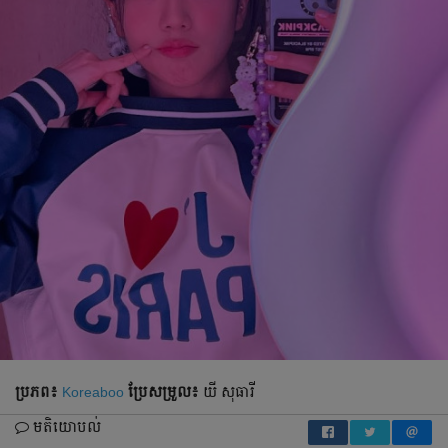
ប្រភព៖
Koreaboo
ប្រែ​សម្រួល៖
យី សុធារី
មតិយោបល់