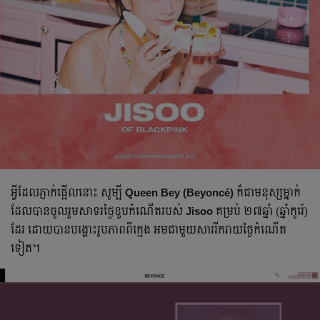
អ្វី​ដែល​ភ្ញាក់ផ្អើល​នោះ សូម្បី
Queen Bey (Beyoncé)
ក៏ជាមនុស្សម្នាក់
ដែល​បាន​ចូលរួម​សាទរ​ថ្ងៃខួប​កំណើតរបស់
Jisoo
គម្រប់ ២៧ឆ្នាំ (ឆ្នាំកូរ៉េ)
ដែរ ដោយ​បាន​បង្ហោះ​រូបភាពពីក្មេង អមជាមួយសាររីករាយថ្ងៃកំណើត
ទៀត។