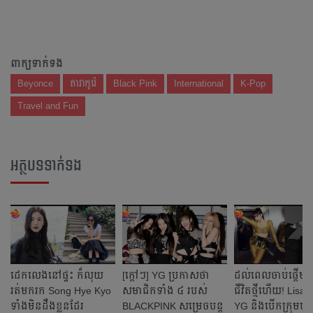
ពាក្យទាក់ទង
Beyonce
តារាកូរ៉េ
Black Pink
International
K-Pop
Travel and Fun
អត្ថបទទាក់ទង
ដេកលេងនៅផ្ទះ ក៏លុយ
[ក្ដៅៗ] YG ប្រកាសថា
ដល់ពេលចាប់ផ្ដើមទំ
រត់មករក Song Hye Kyo
សមាជិកទាំង ៤ របស់
ជីវិតថ្មីហើយ! Lisa
ទាំងមិនដឹងខ្លួនដែរ
BLACKPINK សម្រេចបន្ត
YG និងបើកក្រុមហ៊ុនថ