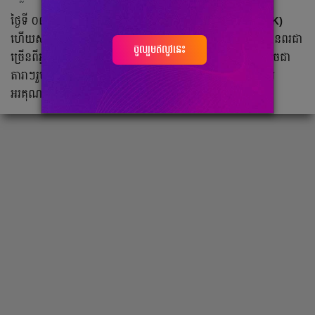
ថ្ងៃទី ០៣ ខែមករា គឺជាថ្ងៃខួប​កំណើត​របស់
Jisoo (BLACKPINK)
ហើយសម្រាប់​ថ្ងៃពិសេស​នេះ នាង​ក៏តែង​ទទួល​បាន​ការ​អបអរ និងជូនពរជា​
ចូលរួមឥលូវនេះ
ច្រើនពីអ្នកគាំទ្រ​ទូទាំងពិភពលោក ព្រម​ទាំងសមាជិកក្រុមផ្ទាល់ ក៏ដូចជា​
តារាៗរួមអាជីព។ ជាមួយគ្នា​នោះ
Jisoo
ក៏បាន​បង្ហោះរូបភាពជាការ
អរគុណ​ដល់ទឹកចិត្ត និងការស្រឡាញ់របស់អ្នកគ្រប់គ្នា។