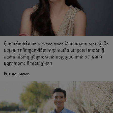
ឪពុករបស់នាង​គឺ​លោក
Kim Yoo Moon
ដែល​ជាអគ្គនាយកក្រុមហ៊ុនដឹក
ជញ្ជូនមួយ ហើយក្នុងកម្មវិធីទូរទស្សន៍កាលពីពេល​កន្លងទៅ មាន​សេចក្ដី
រាយការណ៍ថា​ជំនួញឪពុករបស់នាងអាច​ប្រមូលបាន​ជាង
១៣,៨លាន
ដុល្លារ
ឯណោះ ពីការលក់ឆ្នាំមុន។​
២. Choi Siwon