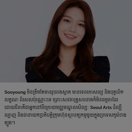
Sooyoung
មិន​ត្រឹម​តែ​មាន​រូបរាង​ស្អាត មានទេពកោសល្យ និង​បុគ្គលិក​
លក្ខណៈ​ពិសេស​ប៉ុណ្ណោះ​ទេ ព្រោះសាវតាគ្រួសារនាងក៏មិនធម្មតាដែរ
ដោយជីតាគឺជា​អ្នក​នៅ​ពី​ក្រោយ​មជ្ឈមណ្ឌល​សិល្បៈ
Seoul Arts
ដ៏​ល្បី
ល្បាញ និង​ជា​នាយក​ប្រតិបត្តិ​ក្រុមហ៊ុន​ស្ថាបត្យកម្ម​មួយ​ក្នុង​ប្រទេស​កូរ៉េ​ខាង​
ត្បូង។