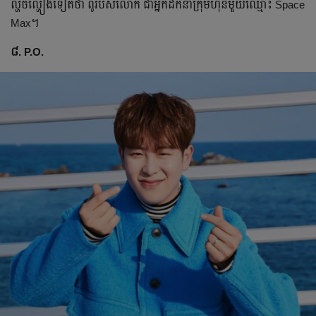
ល្ហិចល្ហៀងទៀតថា ពូរបស់លោក ជាអ្នកដឹកនាំក្រុមហ៊ុនមួយឈ្មោះ Space
Max។
៨. P.O.