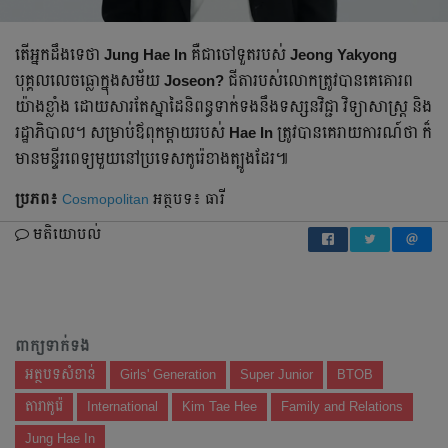
តើអ្នកដឹងទេថា
Jung Hae In
គឺជាចៅទួតរបស់
Jeong Yakyong
បុគ្គលលេចធ្លោក្នុងសម័យ
Joseon?
ជីតារបស់លោកត្រូវបានគេគោរព
យ៉ាងខ្លាំង ដោយសារតែស្នាដៃនិពន្ធទាក់ទងនឹងទស្សនវិជ្ជា វិទ្យាសាស្ត្រ និង
រដ្ឋាភិបាល។ សម្រាប់ឪពុកម្តាយរបស់
Hae In
ត្រូវបានគេរាយការណ៍ថា ក៏
មានមន្ទីរពេទ្យមួយនៅប្រទេសកូរ៉េខាងត្បូងដែរ៕
ប្រភព៖
Cosmopolitan
អត្ថបទ៖ ធារី
មតិយោបល់
ពាក្យទាក់ទង
អត្ថបទសំខាន់
Girls' Generation
Super Junior
BTOB
តារាកូរ៉េ
International
Kim Tae Hee
Family and Relations
Jung Hae In