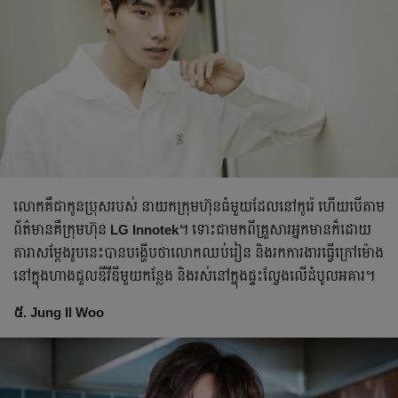
លោកគឺជាកូន​ប្រុសរបស់ នាយកក្រុមហ៊ុន​ធំ​មួយដែល​នៅកូរ៉េ ហើយបើតាម​
ព័ត៌មានគឺក្រុមហ៊ុន
LG Innotek
។ ទោះជាមកពីគ្រួសារអ្នកមានក៏ដោយ
តារាសម្ដែងរូបនេះបានបង្ហើបថាលោកឈប់រៀន និងរកការងារធ្វើក្រៅម៉ោង
នៅក្នុងហាងជួលឌីវីឌីមួយកន្លែង និងរស់នៅក្នុងផ្ទះល្វែងលើដំបូលអគារ។
៥. Jung Il Woo