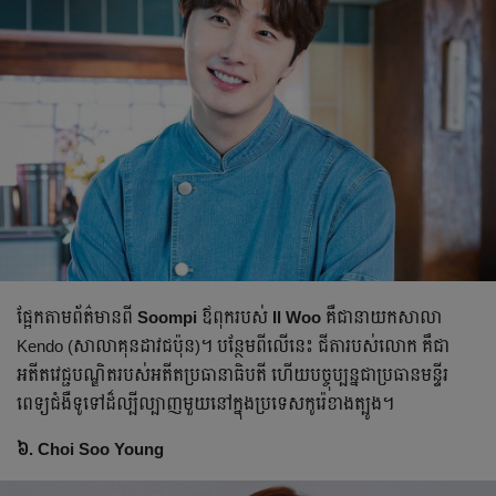
ផ្អែកតាមព័ត៌មានពី
Soompi
ឪពុករបស់
Il Woo
គឺជានាយកសាលា
Kendo (សាលាគុនដាវជប៉ុន)។ បន្ថែមពីលើនេះ​ ជីតារបស់លោក គឹជា
អតីតវេជ្ជបណ្ឌិតរបស់អតីតប្រធានាធិបតី ហើយបច្ចុប្បន្នជាប្រធានមន្ទីរ
ពេទ្យជំងឺទូទៅដ៏ល្បីល្បាញមួយនៅក្នុងប្រទេសកូរ៉េខាងត្បូង។
៦. Choi Soo Young