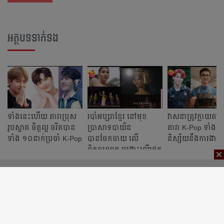
អត្ថបទទាក់ទង
ទាំង​នេះ​ហើយ​ តារា​ប្រុស​
របាំអប្សរាខ្មែរ នៅមុខ
វាសនាត្រូវក្លាយតារ
រូបស្អាត​ ចិត្ត​ល្អ​ ចរិតបាន​
ប្រាសាទបាយ័ន
តារា K-Pop ទាំងន
ទាំង​ ១០នាក់ប្រចាំ K-Pop
បានចែកចាយ លើ
និស្ស័យនឹងការងារផ
ពិភពលោក បង្ហោះលើផេក
ផ្លូវការ BVLGARI