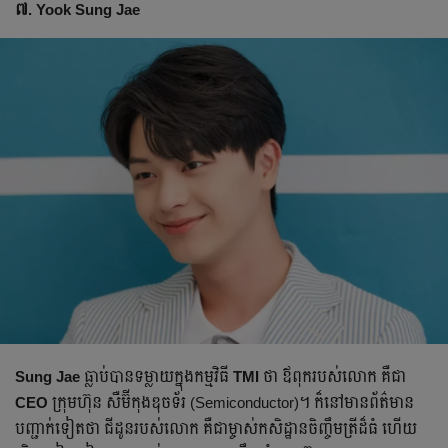
៧. Yook Sung Jae
Sung Jae
ធ្លាប់បានទម្លាយក្នុងកម្មវិធី
TMI
ថា​ ឪពុករបស់លោក គឺជា
CEO
ក្រុមហ៊ុន សឺម៊ីកុងឌុចទ័រ (Semiconductor)។ ក៏នៅមាន​ព័ត៌មាន​
បញ្ជាក់ទៀតថា ជីដូនរបស់លោក គឺជាម្ចាស់កសិដ្ឋានចិញ្ចឹមត្រីដ៏ធំ ហើយ