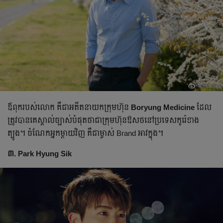
ឪពុករបស់​លោក​ គឺជាអតីតនាយកក្រុមហ៊ុន
Boryung Medicine
ដែល​
ត្រូវ​បាន​គេ​ស្គាល់ច្បាស់បំផុតថាជា​ក្រុមហ៊ុនឱសថនៅប្រទេសកូរ៉េខាង
ត្បូង។ ចំណែកអ្នកម្ដាយវិញ គឺ​ជា​ម្ចាស់ Brand អាវក្នុង។
៣. Park Hyung Sik