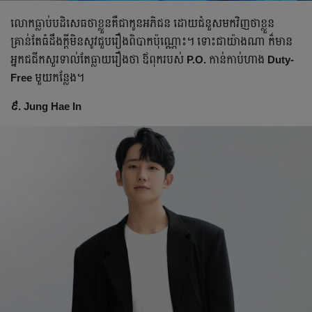
លោកធ្លាប់បដិសេធថា​ខ្លួនគឺជាកូនអភិជន ដោយជំនួសមកវិញថាខ្លួន
គ្រាន់តែធំដឹងក្ដីមិនសូវជួបរឿងពិបាកប៉ុណ្ណោះ។ ទោះជាយ៉ាងណា ក៏មាន​
អ្នកជជីកសួរទាល់តែធ្លាយរឿងថា​ ឪពុករបស់
P.O.
កាន់កាប់ហាង
Duty-
Free
មួយកន្លែង។
៩. Jung Hae In