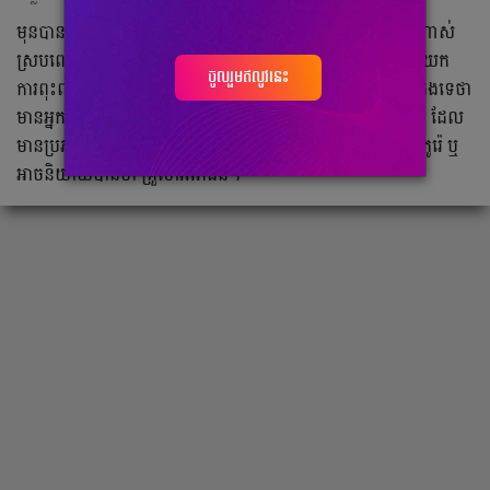
មុនបាន​ល្បីតារាៗភាគច្រើនសុទ្ធតែមាន​ជីវិតខ្សត់ខ្សោយ និងតស៊ូណាស់
ស្របពេល​តារា​ខ្លះទៀតកើតចេញពីគ្រួសារធូរធារ ប៉ុន្តែ​នៅតែជ្រើសយក​
ចូលរួមឥលូវនេះ
ការពុះពារ ដើម្បីសម្រេច​ក្ដីសុបិនរបស់ខ្លួន ក្នុងវិស័យសិល្បៈ។ ចង់ដឹង​ទេថា​
មាន​អ្នកណាខ្លះ? ខាងក្រោម​នេះ​គឺជា​ ការរាយ​នាយ​ តារា​សម្ដែងកូរ៉េ ដែល​
មានប្រភព​ចេញ​ពីគ្រួសារដែលមាន​ឈ្មោះ​បោះ​សំឡេង​ក្នុងប្រទេសកូរ៉េ ឬ​
អាចនិយាយបាន​ថា​ គ្រួសារអភិជន។