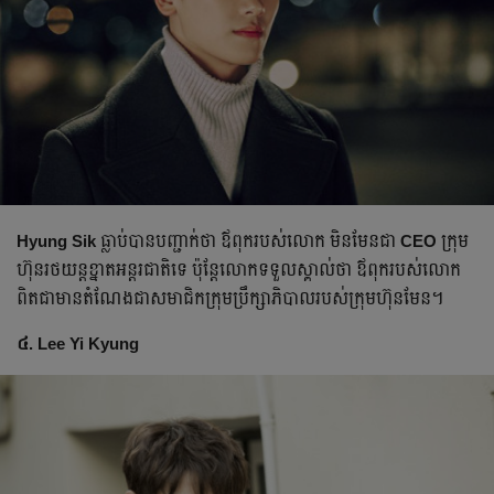
Hyung Sik
ធ្លាប់​បាន​បញ្ជាក់​ថា​ ឪពុករបស់លោក មិនមែន​ជា​
CEO
ក្រុម
ហ៊ុនរថយន្តខ្នាតអន្តរជាតិទេ ប៉ុន្តែលោកទទួល​ស្គាល់ថា ឪពុករបស់លោក
ពិតជាមានតំណែងជាសមាជិកក្រុមប្រឹក្សាភិបាលរបស់ក្រុមហ៊ុនមែន។
៤. Lee Yi Kyung