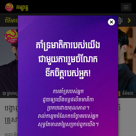
កម្សាន្ត
Togg
navig
ព័ត៌មាន
ជីវិតតារា
ស្ទីលតារា
ភាពយន្ត
ចម្រៀង
×
ព្រហស្បតិ៍, 14 មេសា 2022 01:00
ព័ត៌មាន
បង្ហាញសាវតាសង្ខេប តារាសម្ដែងកូរ៉េ ដែលមកពី
គ្រួសារអភិជន
ចន្លោះមិនឃើញ