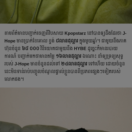
តាមព័ត៌មាន​បញ្ជាក់ចេញពីវិបសាយ
Kpopstarz
នៅបាន​ឲ្យដឹងដែរថា​
J-
Hope
មានប្រាក់ខែគោល ខ្ទង់
៨លានដុល្លារ
ក្នុងមួយឆ្នាំ។ ជាមួយនឹង​ភាគ
ហ៊ុនចំនួន
៦៨ ០០០
វិនិយោគជាមួយនឹង
HYBE
ដូច្នេះ​ក៏មាន​របាយ
ការណ៍ បញ្ជាក់មកថាមាន​តម្លៃ
១៦លានដុល្លារ
ឯណោះ នាំឲ្យទ្រព្យសុទ្ធ
របស់
J-Hope
មាន​ចំនួនដល់ទៅ
២៤លានដុល្លារ
ទៅហើយ ដោយចំនួន
នេះ​មិនទាន់រាប់បញ្ចូលចំណូលផ្ទាល់ខ្លួនបាន​ពីប្រភពផ្សេងៗទៀតរបស់
លោកផង។