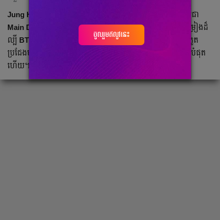
Jung Hoseok
ឬ
J-Hope
បានចេញមុខលើវិថីសិល្បៈផ្លូវការនាម​ជា
Main Dancer, Sub-Rapper
និង
Sub-Vocalist
ប្រចាំក្រុមចម្រៀង​ដ៏
ចូលរួមឥលូវនេះ
ល្បី
BTS
។ ក្រោយមមាញឹក​សឹងរកពេល​សម្រាក​គ្មានលើវិស័យប្រកួត
ប្រជែងមួយនេះ លទ្ធផល​ដែល
J-Hope
ទទួលបាន​ពិតជា​ស័ក្តិសមបំផុត
ហើយ។