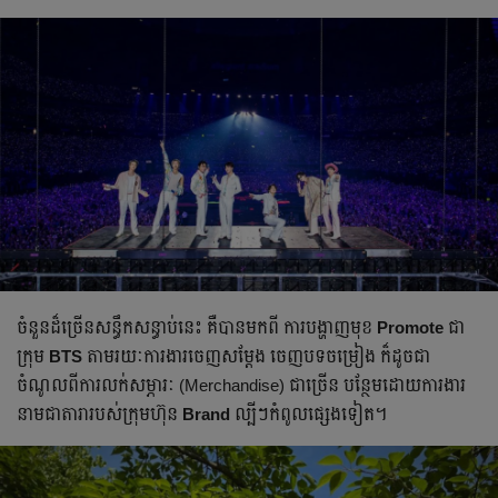
ចំនួន​ដ៏ច្រើនសន្ធឹកសន្ធាប់នេះ​ គឺបាន​មកពី ការបង្ហាញមុខ
Promote
ជា​
ក្រុម
BTS
តាមរយៈការងារចេញសម្ដែង ចេញបទ​ចម្រៀង ក៏ដូចជា
ចំណូលពីការលក់សម្ភារៈ (Merchandise) ជាច្រើន បន្ថែម​ដោយការងារ
នាមជាតារារបស់ក្រុមហ៊ុន
Brand
ល្បីៗកំពូលផ្សេងទៀត។