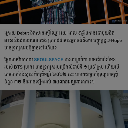
ក្រោយ
Debut
និងសាងកេរ្តិ៍ឈ្មោះរយៈពេល ៩​ឆ្នាំមកនេះ​ជាមួយនឹង
BTS
និងជាតារាទោលផង ប្រាកដជា​មានអ្នកចង់ដឹងថា បច្ចុប្បន្ន
J-Hope
មានទ្រព្យសរុបប៉ុន្មានទៅហើយ?
ផ្អែក​តាម​វិបសាយ
SEOULSPACE
បាន​បញ្ជាក់ថា​ សមាជិករាំនាំមុខ
របស់
BTS
រូបនេះ​ មាន​ទ្រព្យសរុបច្រើនលំដាប់ទី
១
ប្រចាំក្រុម ហើយបើ
តាមការប៉ាន់ស្មាន គិតត្រឹមឆ្នាំ
២០២២
នេះ លោកជាម្ចាស់ទ្រព្យសម្បត្តិ
ចំនួន
៣២
និងអាចឡើងដល់
៣៤លានដុល្លារ
ឯណោះ។