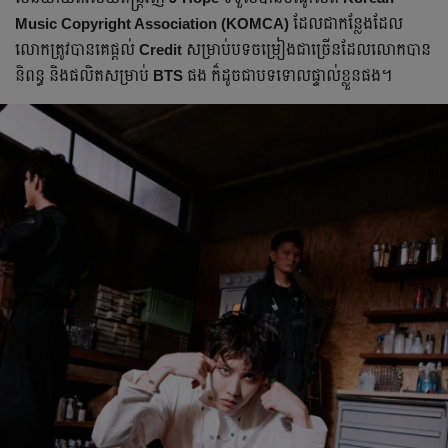
Music Copyright Association (KOMCA)
ដែលជាកន្លែង​ដែល​
លោកត្រូវ​បាន​គេផ្ដល់
Credit
សម្រាប់បទចម្រៀងជា​ច្រើន​ដែល​លោកបាន​
និពន្ធ និងផលិតសម្រាប់
BTS
ផង ក៏ដូចជាបទទោលផ្ទាល់ខ្លួនផង។