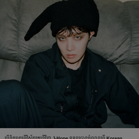
បើនិយាយពីវិស័យតន្ត្រីវិញ
J-Hope
ទទួល​បាន​ចំណូលពី
Korean