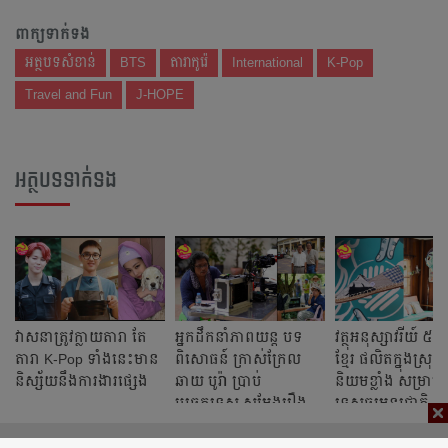
ពាក្យទាក់ទង
អត្ថបទសំខាន់
BTS
តារាកូរ៉េ
International
K-Pop
Travel and Fun
J-HOPE
អត្ថបទទាក់ទង
វាសនាត្រូវក្លាយតារា តែ
អ្នកដឹកនាំភាពយន្ត បទ
វត្ថុអនុស្សាវរីយ៍ ៥​ 
តារា K-Pop ទាំងនេះមាន
ពិសោធន៍ ក្រាស់ក្រែល
ខ្មែរ ផលិតក្នុងស្រុ
និស្ស័យនឹងការងារផ្សេង
ឆាយ បូរ៉ា ប្រាប់
និយមខ្លាំង សម្រាប់ភ
បច្ចេកទេស សម្តែងរឿង
ទេសចរអន្តរជាតិ
ឱ្យចូលតួដូចពិតៗ!