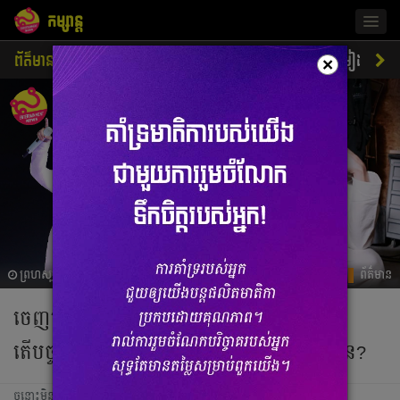
កម្សាន្ត
Togg
navig
ព័ត៌មាន
ជីវិតតារា
ស្ទីលតារា
ភាពយន្ត
ចម្រៀង
×
ព្រហស្បតិ៍, 7 កក្កដា 2022 04:45
ព័ត៌មាន
ចេញមុខផ្លូវការជាមួយ K-Pop ៩ឆ្នាំមកនេះ
តើបច្ចុប្បន្ន J-Hope រស់លើគំនរទ្រព្យសរុបប៉ុន្មាន?
ចន្លោះមិនឃើញ