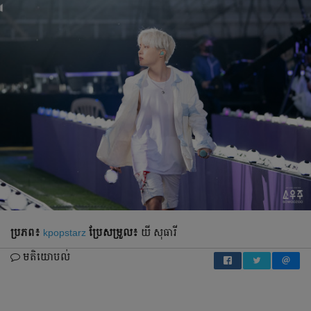
ប្រភព៖
kpopstarz
ប្រែ​សម្រួល៖
យី សុធារី
មតិយោបល់