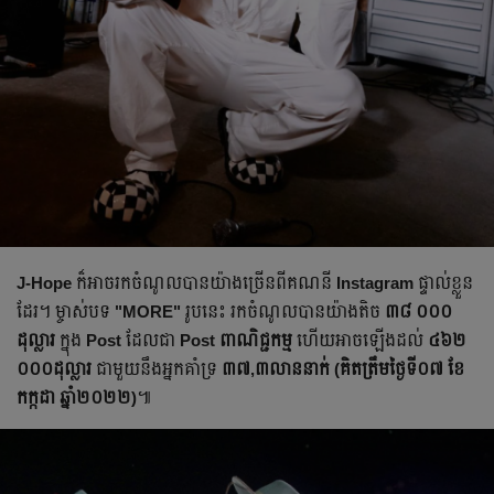
J-Hope
ក៏អាចរកចំណូលបានយ៉ាងច្រើនពីគណនី
Instagram
ផ្ទាល់ខ្លួន
ដែរ។ ម្ចាស់បទ
"MORE"
រូបនេះ រកចំណូលបានយ៉ាងតិច
៣៨ ០០០
ដុល្លារ
ក្នុង
Post
ដែលជា
Post ពាណិជ្ជកម្ម
ហើយអាចឡើងដល់
៤៦២
០០០ដុល្លារ
ជាមួយនឹងអ្នកគាំទ្រ
៣៧,៣លាននាក់ (គិតត្រឹមថ្ងៃទី០៧ ខែ
កក្កដា ឆ្នាំ២០២២)
៕