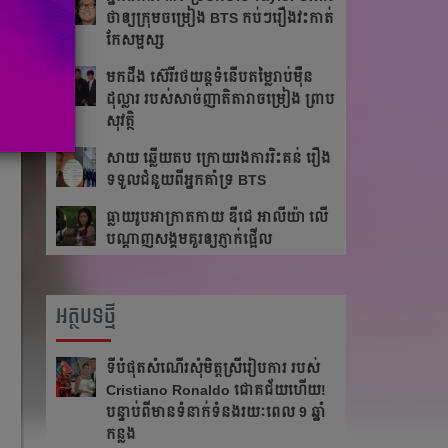
ថា​ឲ្យ​ក្រុម​ចម្រៀង BTS កប់ៗ​រឿង​វះកាត់​
កែ​សម្ផស្ស
​មក​ដឹង​ ស៊េរីរថយន្ត​ទំនើប​តម្លៃ​រាប់​ម៉ឺន​
ដុល្លារ របស់​សាច់​ញាតិ​តារាចម្រៀង ​​ព្រាប
សុវត្ថិ
សាយ ឆ្លើយតប​ ក្រោយរង​ការ​រិះគន់ រឿង​
ទទួលជំនួយពីអ្នកគាំទ្រ BTS
ធ្លាយ​រូប​អាក្រាត​កាយ ឌីជេ អាលីយ៉ា លើ​
បណ្ដាញ​សង្គម​គួរ​ឲ្យ​ភ្ញាក់​ផ្អើល
អត្ថបទថ្មី
ទីបំផុតសំណើរសុំមិត្តស្រីរៀបការ របស់
Cristiano Ronaldo ជោគជ័យហើយ!
បន្ទាប់ពីមានទំនាក់ទំនងរយៈពេល 9 ឆ្នាំ
កន្លង