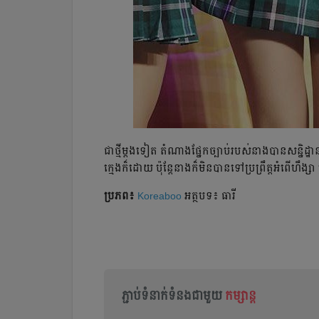
ជាថ្មីម្ដងទៀត តំណាងផ្នែកច្បាប់របស់នាងបានសន្និដ្ឋា
ក្មេងក៏ដោយ ប៉ុន្តែនាងក៏មិនបានទៅប្រព្រឹត្តអំពើហឹង
ប្រភព៖
Koreaboo
អត្ថបទ៖ ធារី
ភ្ជាប់ទំនាក់ទំនងជាមួយ
កម្សាន្ត