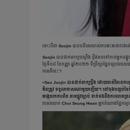
ទោះបី​ជា​
Soojin
បាន​បដិសេធរាល់ការអះអាងខាងលើយ៉ាង
Soojin
បាន​ដាក់ពាក្យបណ្ដឹង ប្ដឹងតបទៅកាន់អ្នកបង
ថ្ងៃទី០៨ ខែកញ្ញា ឆ្នាំ២០២២ ទីប្រឹក្សាផ្នែក​ច្បាប់រប
ករណីនេះ។
«Seo Joojin បាន​ដាក់ពាក្យប្ដឹង ដោយចាត់វិធានការផ្លូវច
មិនត្រូវ ទទួល​ទោសណា​មួយឡើយ។ នៅចុងបញ្ចប់នៃកិច្ច
អង្កេតរកការពិត តាមផ្លូវច្បាប់ ទាក់ទងនឹង​ការ​លាតត្
របស់លោក
Choi Seung Hwan
អ្នកតំណាងផ្នែកច្ប