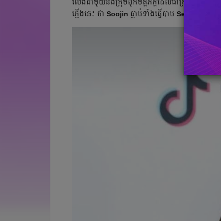
លេងជាមួយនឹងក្រុមពួកមិត្តភ័ក្តិដែលជាក្រុមក្មេងមិនល្អ។
ភ្លើងឆេះ ថា​
Soojin
ធ្លាប់ទាំងធ្វើបាប
Seo Shin Ae