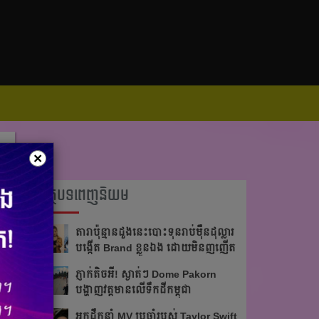
×
អត្ថបទពេញនិយម
តារា​ប៉ុន្មានដួងនេះបោះ​ទុន​រាប់​ម៉ឺន​ដុល្លារ
បង្កើត Brand ខ្លួន​ឯង ដោយមិនញញើត
ភ្ញាក់តិចអី!​ ស្ងាត់ៗ Dome Pakorn
បង្ហាញវត្តមាន​លើទឹកដីកម្ពុជា
អ្នក​ដឹក​នាំ​ MV ប្រចាំ​របស់​ Taylor Swift