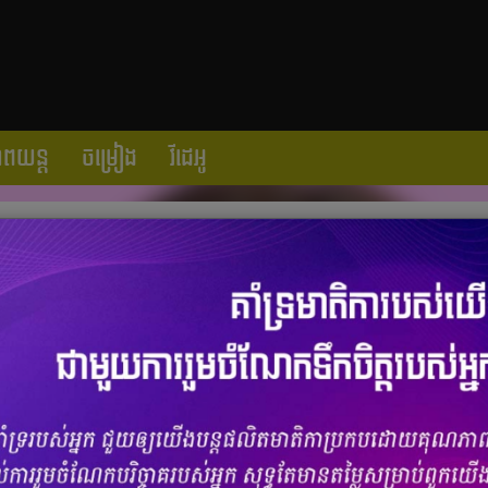
ាពយន្ត
ចម្រៀង
វីដេអូ
ារ ទាក់ទងនឹងពាក្យបណ្ដឹងតបរបស់ Soojin
ចំនួនមតិ
0
|
ចំនួនចែករំលែក 0
)
បានចាកចេញពីក្រុម ដោយសារតែមាន​ព័ត៌មានផ្ទុះឡើងទាក់ទងនឹង​ករណី
 ចាប់ផ្ដើម​ទាញ​ចំណាប់អារម្មណ៍អ្នក​គ្រប់គ្នា​ ដោយអះអាងថា
Soojin
តែងដើរ