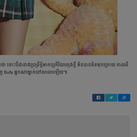
នថា ទោះបីជានាងប្រព្រឹត្តិអាកប្បកិរិយាក្មេងខ្ចី មិនបានគិតមុខក្រោយ កាលពី
្សា ឬ Bully អ្នកណាម្នាក់នៅសាលាឡើយ៕​