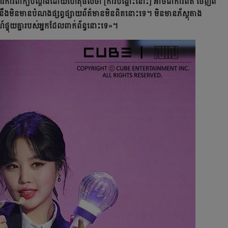
ើរការពាក្យបណ្ដឹងដោយហេតុផលថា [ការបង្ហោះនោះ] អាចជាការពិត ចេញពី
នឹងមិនមានបំណងផ្សព្វផ្សាយព័ត៌មានមិនពិតនោះទេ។ មិនមានភ័ស្តុតាង
ណ៍ផ្ទុយគ្នារបស់អ្នកដែលពាក់ព័ន្ធនោះទេ»។