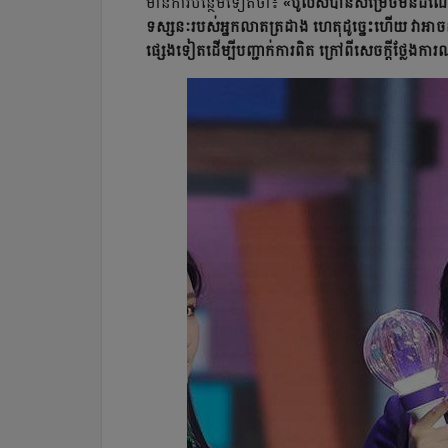
មាន​ការបន្ថែមទៀតថា៖
«ប៉ូលីសបានសម្រេចមិនដំណ
ទស្សនៈរបស់អ្នកលាតត្រដាង ហេតុដូច្នេះហើយ វាអាច
ផ្សេងទៀតដើម្បីបញ្ជាក់ការពិត ក្រៅពីសេចក្តីថ្លែងការ