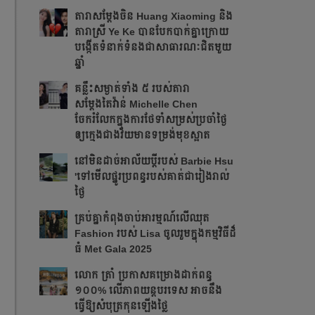
តារាសម្ដែងចិន Huang Xiaoming និង
តារាស្រី Ye Ke បានបែកបាក់គ្នាក្រោយ
បង្កើតទំនាក់ទំនងជាសាធារណៈជិតមួយ
ឆ្នាំ
គន្លឹះសម្ងាត់ទាំង ៥ របស់តារា
សម្តែងតៃវ៉ាន់ Michelle Chen
ចែករំលែកក្នុងការថែទាំសម្រស់ប្រចាំថ្ងៃ
ឲ្យក្មេងជាងវ័យមានទម្រង់មុខស្អាត
នៅមិនដាច់អាល័យប្តីរបស់ Barbie Hsu
'ទៅមើលផ្នូរប្រពន្ធរបស់គាត់ជារៀងរាល់
ថ្ងៃ
គ្រប់គ្នាកំពុងចាប់អារម្មណ៍លើឈុត
Fashion របស់ Lisa ចូលរួមក្នុងកម្មវិធីដ៏
ធំ Met Gala 2025
លោក ត្រាំ ប្រកាសគម្រោងដាក់ពន្ធ
១០០% លើភាពយន្តបរទេស អាចនឹង
ធ្វើឱ្យសំបុត្រកុនឡើងថ្លៃ