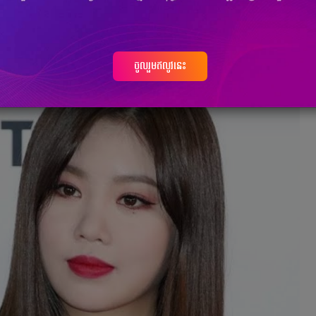
 កាន់តែធ្វើឲ្យគ្រប់គ្នា​ភ្ញាក់ផ្អើល ពេល​អ្នកដែល​បាន​អុជរឿងនេះ​ឲ្យមាន​
ទៀតផង។
ចូលរួមឥលូវនេះ