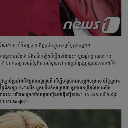
ណា ក៏​ទីបញ្ចប់ នាង​ត្រូវ​ដកខ្លួនចេញពីក្រុម​តែម្ដង។
្ខូចឈ្មោះរបស់​នាង​ និងលើកឡើងពីរឿងទាំងនេះ។ មួយឆ្នាំក្រោយមក នៅ​
ស់នាង​ បាន​ចេញសេចក្ដី​ថ្លែងការណ៍មួយទៅកាន់ប្រព័ន្ធផ្សព្វផ្សាយទាក់ទងនឹង​
្បាប់ប្រឆាំងនឹង​អ្នកបញ្ចេញមតិ ដើម្បី​បញ្ចប់​ភាពចម្រូងចម្រាស ប៉ុន្តែពួកគេ​
ពិភាក្សា ២-៣លើក ពួកយើងក៏​សម្រេច​ថា​ គួរមាន​កម្រិតនៃការ​ស៊ើប
រដាងនេះ យើងសម្រេច​មិនបន្តការប្ដឹងតវ៉ាអ្វីទៀតទេ»
។​ នេះជាការលើកឡើង
ាប់របស់
Soojin
។