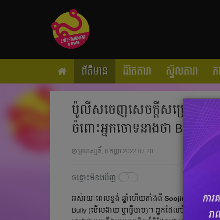
ព័ត៌មាន
ជីវិតតារា
ស្ទីលតារា
ភ
ប៉ូលីសចេញសេចក្ដីសម្រេចផ្លូវក
ចំពោះអ្នកចោទនាងថា Bully គេ
ព្រហស្បតិ៍, 8 កញ្ញា 2022 07:20
ចន្លោះមិនឃើញ
អស់រយៈពេល​ខ្ទង់ ឆ្នាំហើយតាំងពី
Soojin ((G)I-DLE
Bully (មើលងាយ ឬធ្វើបាប)។ អ្នក​ដែល​បំផ្ទុះ​រឿង​នេះ​