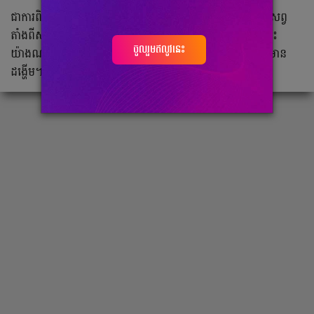
ជាការពិតជីវិតរបស់មនុស្សម្នាក់ៗ ពោរពេញទៅដោយរសជាតិគ្រប់សព្វ
តាំងពីសប្បាយ កើតទុក្ខ លាយឡំគ្នា។ ប៉ុន្តែបើទោះបីជា ត្រូវ​ឡើងចុះ
ចូលរួមឥលូវនេះ
យ៉ាងណា អ្នក​ត្រូវ​ចាំ​ថា ជីវិតត្រូវតែដើរទៅមុខជានិច្ច ដរាបណានៅមាន
ដង្ហើម។