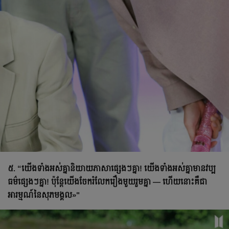
៥. “យើងទាំងអស់គ្នានិយាយភាសាផ្សេងៗគ្នា! យើងទាំងអស់គ្នាមានវប្ប
ធម៌ផ្សេងៗគ្នា! ប៉ុន្តែ​យើង​ចែករំលែក​រឿង​មួយរួមគ្នា — ហើយ​នោះ​គឺជា​
អារម្មណ៍​នៃ​សុភមង្គល​»"