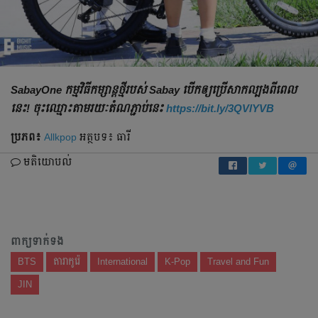
SabayOne កម្មវិធីកម្សាន្តថ្មីរបស់ Sabay បើកឲ្យប្រើសាកល្បងពីពេល
នេះ! ចុះឈ្មោះតាមរយៈតំណភ្ជាប់នេះ
https://bit.ly/3QVlYVB
ប្រភព៖
Allkpop
អត្ថបទ៖ ធារី
មតិយោបល់
ពាក្យទាក់ទង
BTS
តារាកូរ៉េ
International
K-Pop
Travel and Fun
JIN