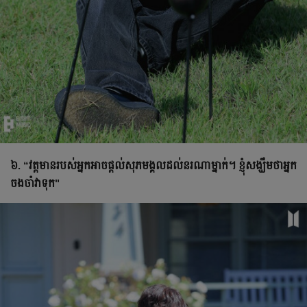
៦. “វត្តមានរបស់អ្នកអាចផ្តល់សុភមង្គលដល់នរណាម្នាក់។ ខ្ញុំសង្ឃឹមថាអ្នក
ចងចាំវាទុក"