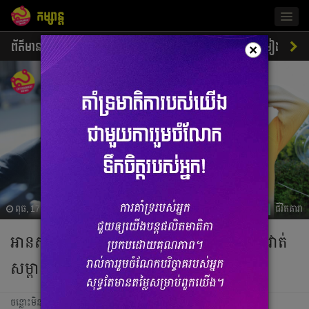
កម្សាន្ត
Togg
navig
ព័ត៌មាន
ជីវិតតារា
ស្ទីលតារា
ភាពយន្ត
ចម្រៀង
×
ពុធ, 17 មករា 2024 03:03
ជីវិតតារា
អានសម្រង់សម្ដីទាំងនេះរបស់ Jin ហើយ ដូចគ្រវាត់
សម្ពាយស្ត្រេសចោលអស់ពីខ្លួន
ចន្លោះមិនឃើញ