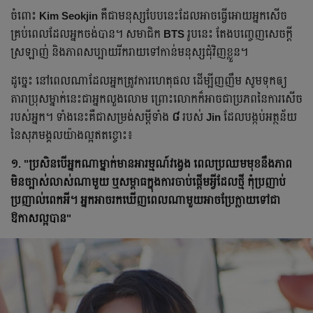
ចំពោះ
Kim Seokjin
គឺជាមនុស្សបែបនេះដែលអាចធ្វើអោយអ្នកសើច
គ្រប់ពេលដែលអ្នកចង់បាន។ សមាជិក
BTS
រូបនេះ តែងបញ្ចេញសេចក្តី
ស្រឡាញ់ និងភាពសប្បាយរីករាយទៅកាន់មនុស្សជុំវិញខ្លួន។
ដូច្នេះ នៅពេលណាដែលអ្នកត្រូវការហេតុផល ដើម្បីញញឹម សូមទុកឲ្យ
តារាប្រុស​ម្នាក់នេះជា​អ្នក​លួងលោម ព្រោះលោកក៏អាចជាប្រភពនៃការសើច
របស់អ្នក។ ទាំងនេះគឺជាសម្រង់សម្ដីទាំង
៨
របស់
Jin
ដែលបង្កប់អត្ថន័យ
នៃសុភមង្គលយ៉ាងល្អឥតខ្ចោះ៖
១. "ប្រសិន​បើ​អ្នក​ណា​ម្នាក់​មាន​អារម្មណ៍​វង្វេង​ ពេល​ប្រឈម​មុខ​នឹង​ភាព​
មិនច្បាស់លាស់ណាមួយ ឬ​សម្ពាធ​ក្នុង​ការ​ចាប់​ផ្តើម​អ្វី​ដែល​ថ្មី កុំ​ប្រញាប់​
ប្រញាល់ពេកអី។ អ្នក​អាច​រក​ឃើញ​ពេល​ណា​មួយ​អាច​ប្រែ​ក្លាយ​ទៅ​ជា​
ឱកាសល្អបាន"