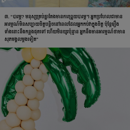
៣. “បារម្ភ? មនុស្សគ្រប់គ្នាតែងមានការព្រួយបារម្ភ។ អ្នក​ប្រហែល​ជា​មាន​
អារម្មណ៍​មិន​សប្បាយ​ចិត្ត​បន្តិច​នៅ​ពេល​ដែល​អ្នក​កប់វាក្នុងចិត្ត ប៉ុន្តែ​រឿង
ទាំងនោះនឹង​កន្លង​ផុត​ទៅ ហើយ​មិន​យូរ​ប៉ុន្មាន​ អ្នកនឹង​មាន​អារម្មណ៍​ថា​មាន​
សុភមង្គល​ម្ដង​ទៀត"