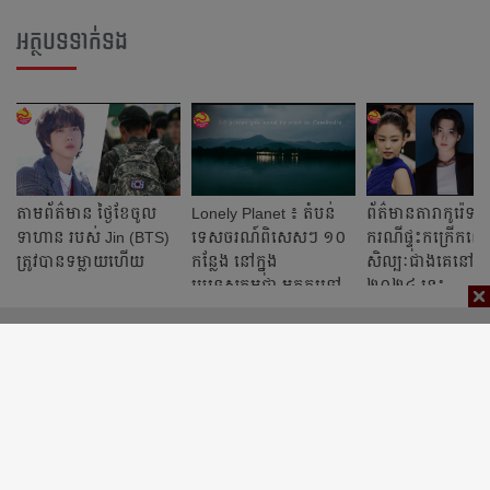
អត្ថបទទាក់ទង
តាមព័ត៌មាន ថ្ងៃខែចូល
Lonely Planet ៖ តំបន់
ព័ត៌មានតារាកូរ៉េទា
ទាហាន របស់ Jin (BTS)
ទេសចរណ៍ពិសេសៗ ១០
ករណីផ្ទុះកក្រើកព
ត្រូវបានទម្លាយហើយ
កន្លែង នៅក្នុង
សិល្បៈជាងគេនៅឆ្នា
ប្រទេសកម្ពុជា អ្នកគួរទៅ
២០២៤ ​នេះ
ទស្សនា