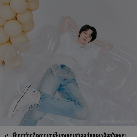
៤. “អ្វីគ្រប់យ៉ាងនឹងក្លាយជារឿងអាក្រក់នៅពេលដែលអ្នកគិតអវិជ្ជមាន!