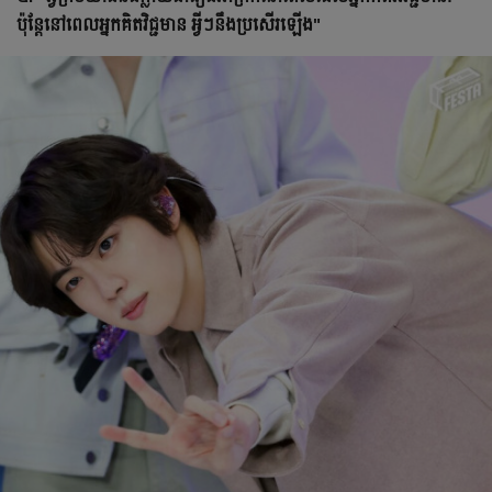
ប៉ុន្តែនៅពេលអ្នកគិតវិជ្ជមាន អ្វីៗនឹងប្រសើរឡើង"