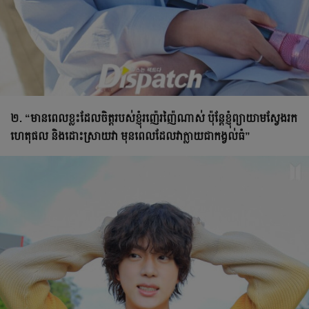
២. “មានពេលខ្លះដែលចិត្តរបស់ខ្ញុំរញ៉េរញ៉ៃណាស់ ប៉ុន្តែខ្ញុំព្យាយាមស្វែងរក
ហេតុផល និងដោះស្រាយវា មុនពេលដែលវាក្លាយជាកង្វល់ធំ”