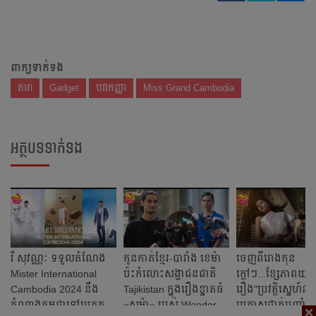
ពាក្យទាក់ទង
តារា
Gadget
បវរកញ្ញា
Miss Grand Cambodia
អត្ថបទទាក់ទង
រី សុវណ្ណៈ ទទួលតំណែង
កូនកាត់ខ្មែរ-បារាំង ខេម៉ា
ចេញពីរោងកុន
Mister International
ប៉ះកំលោះសង្ហាជនជាតិ
ក្ដៅៗ...ខ្សែភាពយន្ដ
Cambodia 2024 នឹង
Tajikistan ក្នុងរឿងខ្នាតធំ
រឿង"ប្រវត្ដិស្នេហ៍ន
តំណាងកម្ពុជាទៅប្រកួត
«សូម៉ា» របស់ Wonder
ប្រកាសដាក់បញ្ចាំ