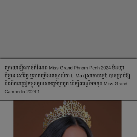
ក្រោយឡើងកាន់តំណែង Miss Grand Phnom Penh 2024 មិនយូរ
ប៉ុន្មាន សេរីរ័ត្ន ឬភាគច្រើនគេស្គាល់ថា Li Ma (ស្រមោចខ្មៅ) បានប្រាប់ឱ្យ
ដឹងពីការត្រៀមខ្លួនចូលសមភូមិប្រកួត ដើម្បីដណ្តើមមកុដ Miss Grand
Cambodia 2024។