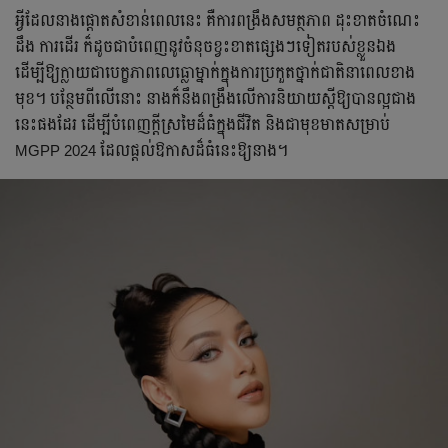
អ្វីដែលនាងផ្តោតសំខាន់ពេលនេះ គឺការពង្រឹងសមត្ថភាព ដុះខាតចំណេះ
ដឹង ការដើរ ក៏ដូចជាបំពេញនូវចំនុចខ្វះខាតផ្សេងៗទៀតរបស់ខ្លួនឯង
ដើម្បីឱ្យក្លាយជាបេក្ខភាពលេធ្លោម្នាក់ក្នុងការប្រកួតថ្នាក់ជាតិនាពេលខាង
មុខ។ បន្ថែមពីលើនោះ នាងក៏នឹងពង្រឹងលើការនិយាយស្តីឱ្យបានល្អជាង
នេះផងដែរ ដើម្បីបំពេញក្តីស្រមៃដ៏ធំក្នុងជីវិត និងជាមុខមាតសម្រាប់
MGPP 2024 ដែលផ្តល់ឱកាសដ៏ធំនេះឱ្យនាង។