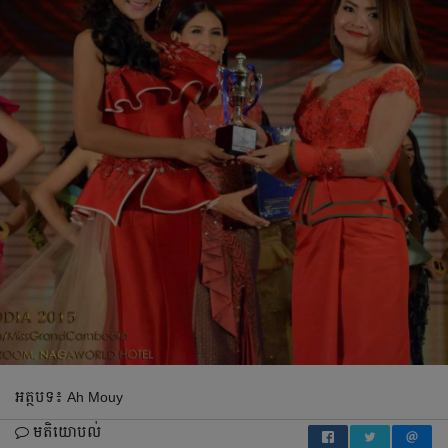
អត្ថបទ៖ Ah Mouy
មតិយោបល់