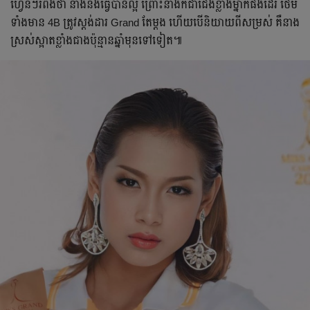
ហ្វេនៗរំពឹងថា នាងនឹងធ្វើបានល្អ ព្រោះនាងក៏ជាជើងខ្លាំងម្នាក់ផងដែរ ថែម
ទាំងមាន 4B ត្រូវស្តង់ដារ Grand តែម្តង ហើយបើនិយាយពីសម្រស់ គឺនាង
ស្រស់ស្អាតខ្លាំងជាងប៉ុន្មានឆ្នាំមុនទៅទៀត៕