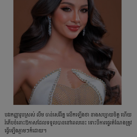
បវរកញ្ញារូបស្រស់ លឹម ចាន់សេរីរ័ត្ន លើកឡើងថា នាងសប្បាយចិត្ត ហើយ
រំភើបចំពោះឱកាសដែលទទួលបាននៅពេលនេះ ទោះបីការផ្ទេរតំណែងត្រូវ
ធ្វើឡើងភ្លាមៗក៏ដោយ។