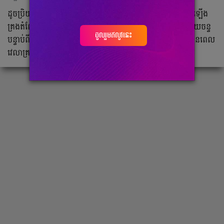
ដូចប្រិយមិត្តបានជ្រាបស្រាប់ហើយថា កញ្ញា លឹម ចាន់សេរីរ័ត្ន បានឡើង
គ្រងតំណែងជា Miss Grand Phnom Penh 2024 ជំនួស ព្រះកាយចន្ទ
ចូលរួមឥលូវនេះ
បន្ទាប់ពីនាងប្រកាសសូមលាលែងតែំណែង ដោយសារមិនទទាន់មានពេល
វេលាគ្រប់គ្រាន់ ព្រោះមានភារកិច្ចផ្ទាល់ខ្លួនត្រូវបំពេញ។