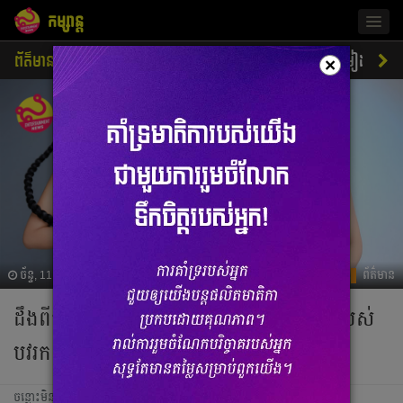
កម្សាន្ត
Togg
navig
ព័ត៌មាន
ជីវិតតារា
ស្ទីលតារា
ភាពយន្ត
ចម្រៀង
×
ច័ន្ទ, 11 មីនា 2024 06:10
ព័ត៌មាន
ដឹងពីការត្រៀមខ្លួនដណ្តើមមកុដ MGC 2024 របស់
បវរកញ្ញាលេចធ្លោ លឹម ចាន់សេរីរ័ត្ន
ចន្លោះមិនឃើញ