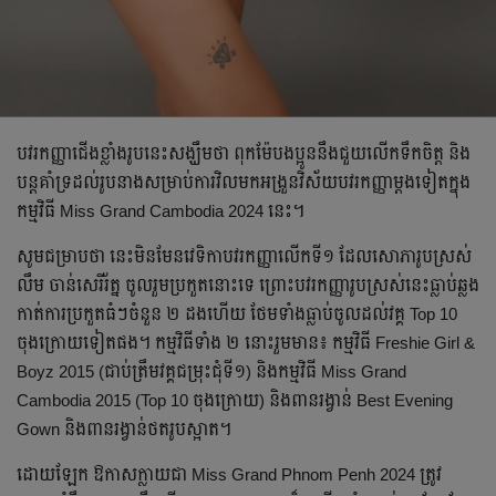
បវរកញ្ញាជើងខ្លាំងរូបនេះសង្ឃឹមថា ពុកម៉ែបងប្អូននឹងជួយលើកទឹកចិត្ត និង
បន្តគាំទ្រដល់រូបនាងសម្រាប់ការវិលមកអង្រួនវិស័យបវរកញ្ញាម្តងទៀតក្នុង
កម្មវិធី Miss Grand Cambodia 2024 នេះ។
សូមជម្រាបថា នេះមិនមែនវេទិកាបវរកញ្ញាលើកទី១ ដែលសោភារូបស្រស់
លឹម ចាន់សេរីរ័ត្ន ចូលរួមប្រកួតនោះទេ ព្រោះបវរកញ្ញារូបស្រស់នេះធ្លាប់ឆ្លង
កាត់ការប្រកួតធំៗចំនួន ២ ដងហើយ ថែមទាំងធ្លាប់ចូលដល់វគ្គ Top 10
ចុងក្រោយទៀតផង។ កម្មវិធីទាំង ២ នោះរួមមាន៖ កម្មវិធី Freshie Girl &
Boyz 2015 (ជាប់ត្រឹមវគ្គជម្រុះជុំទី១) និងកម្មវិធី Miss Grand
Cambodia 2015 (Top 10 ចុងក្រោយ) និងពានរង្វាន់ Best Evening
Gown និងពានរង្វាន់ថតរូបស្អាត។
ដោយឡែក ឱកាសក្លាយជា Miss Grand Phnom Penh 2024 ត្រូវ