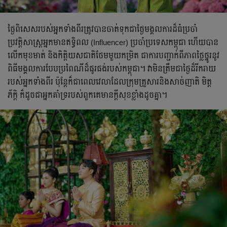
ថ្ងៃពិសេសរបស់អ្នកទាំងពីរត្រូវបាន​ចាត់ទុកជាថ្ងៃមង្គលការដ៏ធំប្រចាំ
ប្រវត្តិសាស្ត្រអ្នកមានឥទ្ធិពល (Influencer) ប្រចាំប្រទេសកម្ពុជា ហើយបាន
លើកមុខមាត់ និងកិត្តិយសជាតិថែមមួយកម្រិត ជាការបញ្ជាក់ពីភាពថ្លៃថ្នូរនូវ
ពិធីមង្គលការបែបប្រពៃណីដ៏ផូរផង់របស់កម្ពុជា។ វាមិនត្រឹមជាថ្ងៃដ៏រីករាយ
របស់អ្នកទាំងពីរ ប៉ុន្តែក៏ជាពេលវេលាដែលក្រុមគ្រួសារ​និងសាច់ញាតិ មិត្ត
ភ័ក្តិ ក៏ដូចជាអ្នកគាំទ្ររបស់ពួកគេមានក្ដីសុខខ្លាំងដូចគ្នា។