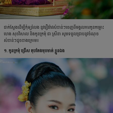
ជាក់ស្ដែងដើម្បីកុំឲ្យរំលង នូវរឿវរ៉ាវសំខាន់ៗចេញពីមង្គលការកូនកម្លោះ
ហេង សុខវិសាល និងកូនក្រមុំ ជា ស្រីនា សូមទទួលជ្រាបនូវចំណុច
សំខាន់ៗដូចខាងក្រោម៖
១. កូនក្រមុំ ជ្រើស តុបតែងមុខមាត់ ខ្លួនឯង