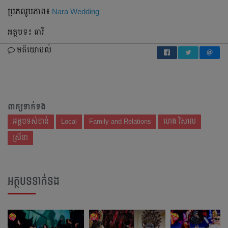
ប្រភពរូបភាព៖
Nara Wedding
អត្ថបទ៖ ធារី
មតិយោបល់
ពាក្យទាក់ទង
អត្ថបទសំខាន់
Local
Family and Relations
ហេង វិសាល
ស្រីនា
អត្ថបទទាក់ទង