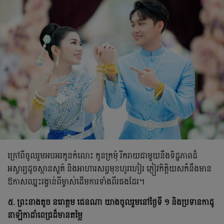
ក្រៅពីចូលរួមអបអរកូនកំលោះ កូនក្រមុំ រីករាយជាមួយនឹងទិដ្ឋភាពដ៏
អស្ចារ្យដូចស្ថានសួគ៌ និងអាហារសព្វមុខហូរហៀរ ភ្ញៀវកិត្តិយសក៏នឹង​មាន
ឱកាសឈ្នះរង្វាន់ពីម្ចាស់ដើមការទាំងពីរផងដែរ។
៥. ព្រះនាងតូច នរោត្តម ជេនណា យាងចូលរួមនៅថ្ងៃទី ១ និងប្រទានកាដូ
នាឡិកាដាំពេជ្រដ៏មានតម្លៃ