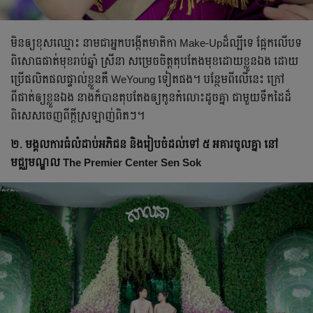
មិនឲ្យខុសឈ្មោះ នាមជាអ្នកបង្កើតមាតិកា Make-Upដ៏ល្បីទេ ផ្អែកលើបទ
ពិសោធផាត់មុខរាប់ឆ្នាំ ស្រីនា សម្រេចចិត្តតុបតែងមុខដោយខ្លួនឯង ដោយ
ប្រើផលិតផលផ្ទាល់ខ្លួនគឺ WeYoung ទៀតផង។ បន្ថែមពីលើនេះ ក្រៅ
ពីផាត់ឲ្យខ្លួនឯង នាងក៏បាន​តុបតែងឲ្យកូនកំលោះដូចគ្នា ជាមួយទឹកដៃដ៏
ពិសេសចេញពីក្ដីស្រឡាញ់ពិតៗ។
២. មង្គលការធំលំដាប់អភិជន និងរៀបចំដល់ទៅ ៥ អគារចូលគ្នា នៅ
មជ្ឈមណ្ឌល The Premier Center Sen Sok