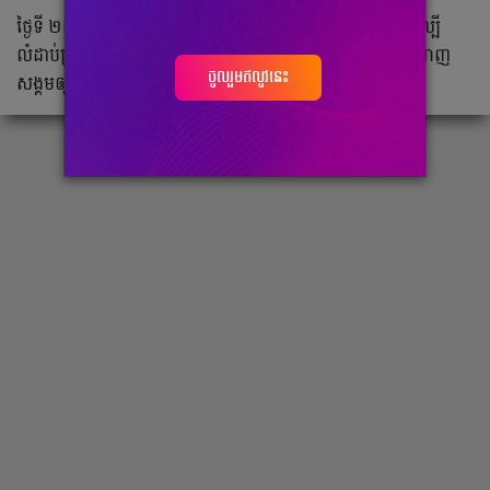
ថ្ងៃទី ២៧ និង ២៨ គឺជាថ្ងៃមង្គលជ័យរបស់គូស្នេហ៍ Influencer ដ៏ល្បី
លំដាប់ប្រទេស ហេង វិសាល និងស្រីនា ដែលបាន​អង្រួនពិភពបណ្ដាញ
ចូលរួមឥលូវនេះ
សង្គមឲ្យមានភាពកក្រើកមិនធម្មតាឡើយ។