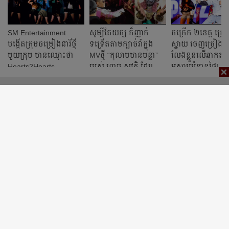
SM Entertainment
សូម្បីតែយក្ស ក៏ញាក់
កក្រើក ២ខេត្ដ ក្
បង្កើតក្រុមចម្រៀងនារីថ្មី
ទទ្រើតតាមក្បាច់រាំក្នុង
ស្នាយ ចេញច្រៀង ន
មួយក្រុម មានឈ្មោះថា
MVថ្មី “កុលាបមានបន្លា”
លែងខ្លួនលើឆាកតន្ដ្រ
Hearts2Hearts
របស់​ ព្រាប សុវត្ថិ ដែរ!
អស្ចារ្យប៉ុន្មានថ្ងៃ!