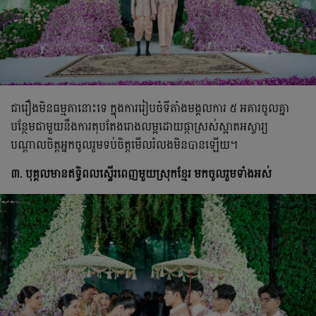
ជារឿងមិនធម្មតានោះទេ ក្នុងការរៀបចំទីតាំងមង្គលការ ៥ អគារចូលគ្នា
បន្ថែមជាមួយនឹង​ការតុបតែងរោងលម្អដោយផ្កាស្រស់ស្អាតអស្ចារ្យ
បណ្ដាលចិត្តអ្នកចូលរួមទប់ចិត្តមើលរំលងមិនបានឡើយ។
៣. បុគ្គលមានឥទ្ធិពលស្ទើរពេញមួយស្រុកខ្មែរ មកចូលរួមទាំងអស់