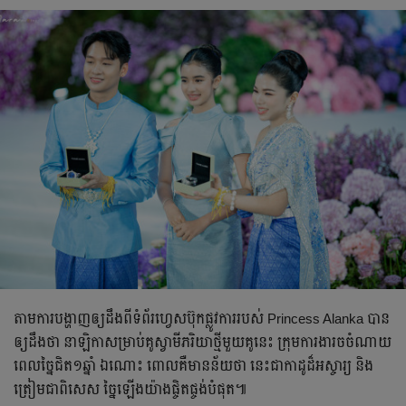
តាមការបង្ហាញឲ្យដឹងពីទំព័រហ្វេសប៊ុកផ្លូវការរបស់ Princess Alanka បាន
ឲ្យដឹងថា នាឡិកាសម្រាប់គូស្វាមីភរិយាថ្មីមួយគូនេះ ក្រុមការងារចចំណាយ
ពេលច្នៃជិត១ឆ្នាំ ឯណោះ ពោលគឺមានន័យថា នេះជាកាដូដ៏អស្ចារ្យ និង
ត្រៀមជាពិសេស ច្នៃឡើងយ៉ាងផ្ចិតផ្ចង់បំផុត៕