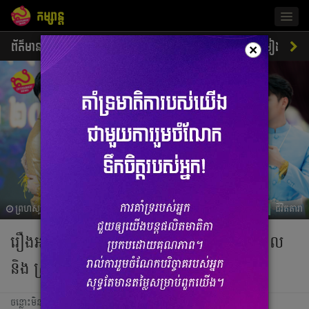
កម្សាន្ត
Togg
navig
ព័ត៌មាន
ជីវិតតារា
ស្ទីលតារា
ភាពយន្ត
ចម្រៀង
×
ព្រហស្បតិ៍, 28 មីនា 2024 06:11
ជីវិតតារា
រឿងអស្ចារ្យត្រួសៗ ចេញពីមង្គលការ ហេង វិសាល
និង ស្រីនា
ចន្លោះមិនឃើញ