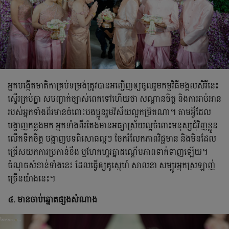
អ្នកបង្កើតមាតិកាគ្រប់ទម្រង់ត្រូវបាន​អញ្ជើញឲ្យចូលរួមកម្មវិធីមង្គលសិរីនេះ
ស្ទើរគ្រប់គ្នា សបញ្ជាក់ច្បាស់ពេកទៅហើយថា សណ្ដានចិត្ត និងការរាប់អាន
របស់អ្នកទាំងពីរមានចំពោះបងប្អូនរួមវិស័យល្អកម្រិតណា។ តាមអ្វីដែល
បង្ហាញ​កន្លងមក អ្នកទាំងពីរតែងមានអធ្យាស្រ័យល្អចំពោះមនុស្សជុំវិញខ្លួន
លើកទឹកចិត្ត បង្ហាញបទពិសោធល្អៗ ចែករំលែកភាពវិជ្ជមាន និងមិនដែល
ជ្រើសយកការប្រកាន់ខឹង ឬហែកហួរគ្នាដណ្ដើមភាពទាក់ទាញឡើយ។
ចំណុចសំខាន់ទាំងនេះ ដែលធ្វើឲ្យគូស្នេហ៍ សាលនា សម្បូរអ្នកស្រឡាញ់
ច្រើនយ៉ាងនេះ។
៤. មានចាប់ឆ្នោតផ្សងសំណាង