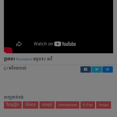
ប្រភព៖
Koreaboo
អត្ថបទ៖ ធារី
មតិយោបល់
ពាក្យទាក់ទង
វីដេអូឃ្លីប
ព័ត៌មាន
តារាកូរ៉េ
International
K-Pop
Aespa