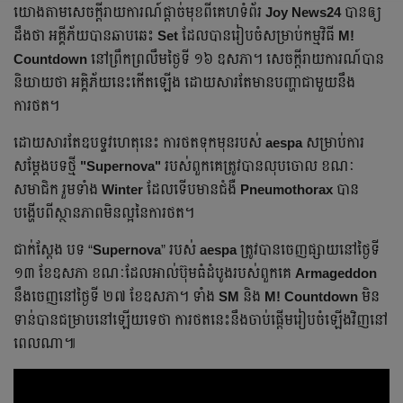
យោងតាមសេចក្តីរាយការណ៍ផ្តាច់មុខពីគេហទំព័រ
Joy News24
បានឲ្យ
ដឹងថា អគ្គីភ័យបានឆាបឆេះ
Set
ដែលបាន​រៀបចំសម្រាប់កម្មវិធី
M!
Countdown
នៅព្រឹកព្រលឹមថ្ងៃទី ១៦ ឧសភា។ សេចក្តីរាយការណ៍បាន
និយាយថា អគ្គិភ័យនេះកើតឡើង ដោយសារតែមានបញ្ហាជាមួយនឹង
ការថត។
ដោយសារតែឧបទ្ទវហេតុនេះ ការថតទុកមុនរបស់
aespa
សម្រាប់ការ
សម្ដែងបទថ្មី
"Supernova"
របស់ពួកគេត្រូវបានលុបចោល ខណៈ
សមាជិក រួមទាំង
Winter
ដែលទើបមានជំងឺ
Pneumothorax
បាន
បង្ហើបពីស្ថានភាពមិនល្អនៃការថត។
ជាក់ស្ដែង បទ “
Supernova
” របស់
aespa
ត្រូវបានចេញផ្សាយនៅថ្ងៃទី
១៣ ខែឧសភា ខណៈដែលអាល់ប៊ុមធំដំបូងរបស់ពួកគេ
Armageddon
នឹងចេញនៅថ្ងៃទី ២៧ ខែឧសភា។ ទាំង
SM
និង
M! Countdown
មិន
ទាន់បាន​ជម្រាបនៅឡើយទេថា ការថតនេះនឹងចាប់ផ្ដើមរៀបចំឡើងវិញនៅ
ពេលណា៕