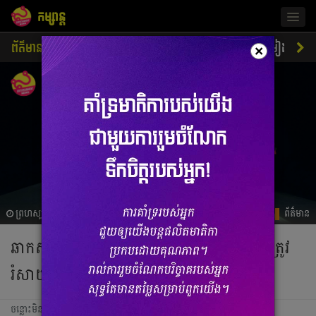
កម្សាន្ត
Togg
navig
ព័ត៌មាន
ជីវិតតារា
ស្ទីលតារា
ភាពយន្ត
ចម្រៀង
×
ព្រហស្បតិ៍, 16 ឧសភា 2024 01:33
ព័ត៌មាន
ឆាកសម្ដែងរបស់ aespa នៅ M! Countdown ត្រូវ
រំសាយចោលដោយសារ មានភ្លើងឆេះ
ចន្លោះមិនឃើញ