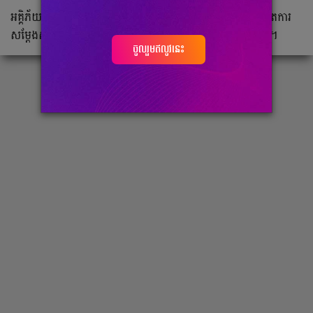
អគ្គិភ័យ​មួយ​កើតឡើង​នៅ​
M! Countdown
ដែលបាន​ធ្វើ​ឱ្យ​ការ​ថត​ការ
សម្ដែងសម្រាប់ការ
Comeback
របស់
aespa
ត្រូវ​បាន​លុប​ចោល។
ចូលរួមឥលូវនេះ