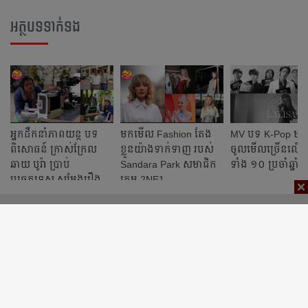
អត្ថបទទាក់ទង
អ្នកដឹកនាំភាពយន្ត បទ
មកមើល Fashion តែង
MV បទ K-Pop មាន
ពិសោធន៍ ក្រាស់ក្រែល
ខ្លួនយ៉ាងទាក់ទាញ របស់
ចូលមើលច្រើនលើ
ឆាយ បូរ៉ា ប្រាប់
Sandara Park សមាជិក
ទាំង ១០ ប្រចាំឆ្នា
បច្ចេកទេស សម្តែងរឿង
ក្រុម 2NE1
ឱ្យចូលតួដូចពិតៗ!