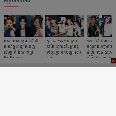
អត្ថបទទាក់ទង
ព័ត៌មានតារាកូរ៉េទាំង ៧
ក្រុម K-Pop ១៥ ក្រុម
MV ទាំង ៨​នេះ ជា​
ករណីផ្ទុះកក្រើកពេញ
នៅតែបន្តកាន់ដៃគ្នាបន្ត
ភស្តុតាងបញ្ជាក់​ថា​
សិល្បៈជាងគេនៅឆ្នាំ
ទៅមុខប្រឆាំងបណ្ដាសារ
ផលិតកម្មធំ​ ៤របស់កូ
២០២៤ ​នេះ
៧ឆ្នាំ
ព្រឺនឹងជះលុយផល