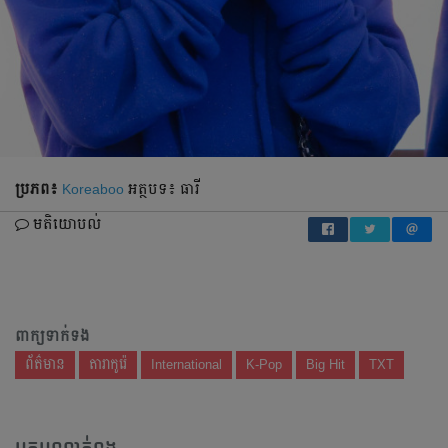
ប្រភព៖
Koreaboo
អត្ថបទ៖ ធារី
មតិយោបល់
ពាក្យទាក់ទង
ព័ត៌មាន
តារាកូរ៉េ
International
K-Pop
Big Hit
TXT