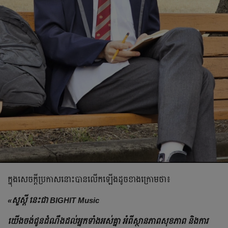
ក្នុងសេចក្ដីប្រកាសនោះបាន​លើកឡើងដូចខាងក្រោមថា៖
«សួស្តី នេះជា BIGHIT Music
យើងចង់ជូនដំណឹងដល់អ្នកទាំងអស់គ្នា អំពីស្ថានភាពសុខភាព និងការ