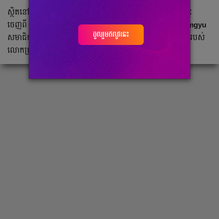
ស្ថិតនៅក្នុងសេចក្តីថ្លែងការណ៍មួយដែលបានចេញផ្សាយនៅមុននេះ
ចេញពី
BIGHIT MUSIC
នៅលើ
Weverse
បាន​ឲ្យដឹងថា​
Beomgyu
ចូលរួមឥលូវនេះ
សមាជិកក្រុម
TXT
បាន​រងរបួស កជើង ហើយរាល់ការងារទាំងអស់របស់
លោកត្រូវផ្អាកសិន។