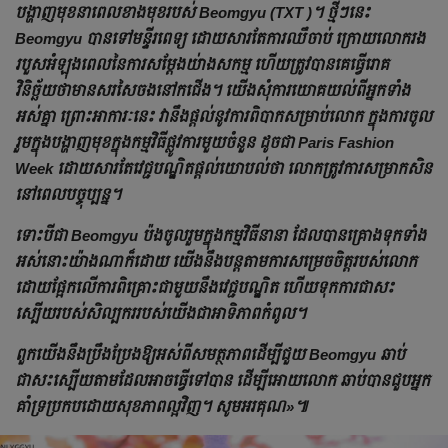
បង្ហាញមុខនាពេលខាងមុខរបស់ Beomgyu (TXT )។ ថ្មីៗនេះ
Beomgyu បានទៅមន្ទីរពេទ្យ ដោយសារតែការឈឹចាប់ ក្រោយលោករង
របួសអំឡុងពេលនៃការសម្ដែងយ់ាងសកម្ម ហើយត្រូវបានគេធ្វើរោគ
វិនិច្ឆ័យថាមានសរសៃចងនៅកជើង។ យើងសុំការយោគយល់ពីអ្នកទាំង
អស់គ្នា ព្រោះអាការៈនេះ វានឹងផ្ដល់នូវការពិបាកសម្រាប់លោក ក្នុងការចូល
រួមក្នុងបង្ហាញមុខក្នុងកម្មវិធីផ្លូវការមួយចំនួន ដូចជា Paris Fashion
Week ដោយសារតែវេជ្ជបណ្ឌិតផ្ដល់យោបល់ថា លោកត្រូវការសម្រាកសិន
នៅពេលបច្ចុប្បន្ន។
ទោះបីជា Beomgyu ប៉ងចូលរួមក្នុងកម្មវិធីនានា ដែលបានគ្រោងទុកទាំង
អស់នោះយ៉ាងណាក៏ដោយ យើងនឹងបន្តតាមការសម្រេចចិត្តរបស់លោក
ដោយផ្អែកលើការពិគ្រោះជាមួយនឹងវេជ្ជបណ្ឌិត ហើយទុកការជាសះ
ស្បើយរបស់សិល្បកររបស់យើងជាអាទិភាពកំពូល។
ពួកយើងនឹងប្រឹងប្រែងឱ្យអស់ពីសមត្ថភាពដើម្បីជួយ Beomgyu ឆាប់
ជាសះស្បើយតាមដែលអាចធ្វើទៅបាន ដើម្បីអោយលោក ឆាប់បានជួបអ្នក
គាំទ្រប្រកបដោយសុខភាពល្អវិញ។ សូមអរគុណ»៕