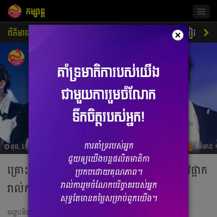
កម្សាន្ត
Togg
navig
ព័ត៌មាន
ជីវិតតារា
ស្ទីលតារា
ភាពយន្ត
ចម្រៀង
×
ពុធ, 19 មិថុនា 2024 02:09
ព័ត៌មាន
គ្រោះថ្នាក់មើលមិនឃើញ Beomgyu (TXT) ត្រូវផ្អាក
រាល់ការងារទាំងអស់ជាបន្ទាន់នៅពេលនេះ
ចន្លោះមិនឃើញ