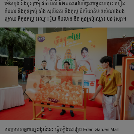
ម៉េងហុង និងកូនក្រមុំ ដារ៉ា ពិសី ទី២បានទៅលើកូនកម្លោះឈ្មោះ ហឿន
គឹមហ៊រ និងកូនក្រមុំ តាំង សុលីនដា និងគូស្វាមីភរិយាដ៏មានសំណាងចុង
ក្រោយ គឺកូនកម្លោះឈ្មោះ រ៉ូយ គីមលាង និង កូនក្រមុំឈ្មោះ មុន រ៉ូស្សា។
ការប្រកាសអ្នកឈ្នះរង្វាន់នេះ ធ្វើឡើងនៅផ្សារ Eden Garden Mall