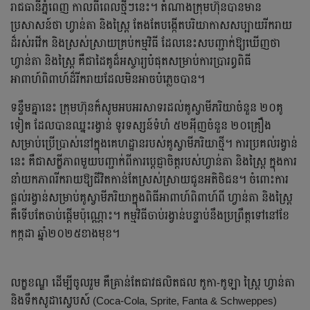
រាជធានីភ្នំពេញ កាលពីពេលថ្មីៗនេះ។ តំណាងក្រុមហ៊ុនបានមាន
ប្រសាសន៍ថា ហ្វាន់តា និងស្ព្រៃ តែងតែបង្កើតបរិយាកាសសប្បាយរីករាយ
ដ៏រស់រវើក និងស្រស់ស្រាយគ្រប់កម្មវិធី ដែលនេះសបញ្ជាក់ឱ្យឃើញថា
ហ្វាន់តា និងស្ព្រៃ គឺជាដៃគូដ៏អស្ចារ្យបំផុតសម្រាប់ការប្រារព្ធពិធី
អាពាហ៍ពិពាហ៍ដ៏រីករាយដែលមិនអាចបំភ្លេចបាន។
ទន្ទឹមគ្នានេះ ក្រុមហ៊ុនក៏សូមអបអរសាទរដល់គូស្វាមីភរិយាចំនួន ២០គូ
ទៀត ដែលបានឈ្នះរង្វាន់ ទូរទស្សន៍ទំហំ ៥២អ៉ីញចំនួន ២០គ្រឿង
សម្រាប់ប្រើប្រាស់នៅក្នុងគេហដ្ឋានរបស់គូស្វាមីភរិយាថ្មី។ ការប្រគល់រង្វាន់
នេះ គឺជាសក្ខីភាពមួយបញ្ជាក់ពីការប្តេជ្ញាចិត្តរបស់ហ្វាន់តា និងស្ព្រៃ ក្នុងការ
នាំយកភាពរីករាយឱ្យជីវិតកាន់តែស្រស់ស្រាយជូនអតិថិជន។ ចំពោះការ
ផ្តល់រង្វាន់សម្រាប់គូស្វាមីភរិយាក្នុងពិធីអាពាហ៍ពិពាហ៍ពី ហ្វាន់តា និងស្ព្រៃ
គឺទើបតែចាប់ផ្តើមប៉ុណ្ណោះ។ កម្មវិធីចាប់រង្វាន់បន្ទាប់នឹងប្រព្រឹត្តទៅនៅខែ
កក្កដា ឆ្នាំ២០២៥ខាងមុខ។
លក្ខខណ្ឌ ដើម្បីចូលរួម គឺគ្រាន់តែជាវផលិតផល កូកា-កូឡា ស្ព្រៃ ហ្វាន់តា
និងទឹកសូដាស្វេបស៍ (Coca-Cola, Sprite, Fanta & Schweppes)