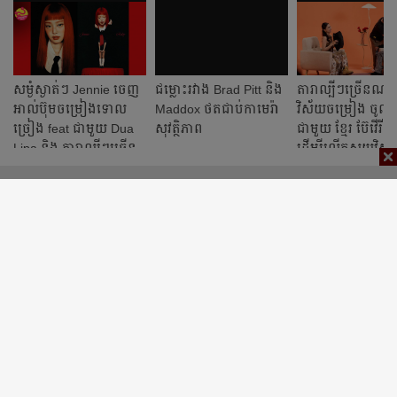
សម្ងំស្ងាត់ៗ Jennie ចេញ
ជម្លោះ​រវាង​​ Brad Pitt និង
តារាល្បីៗច្រើនណាស់
អាល់ប៊ុមចម្រៀងទោល
Maddox ​ថត​ជាប់​កាមេរ៉ា​​
វិស័យចម្រៀង ចូលរ
ច្រៀង feat ជាមួយ​ Dua
សុវត្ថិភាព
ជាមួយ ខ្មែរ ប៊ែវើរីជ
Lipa និង តារាល្បីៗច្រើន
ដើម្បីលើកស្ទួយវិស័យ
រូប
តន្ត្រីកម្ពុជា