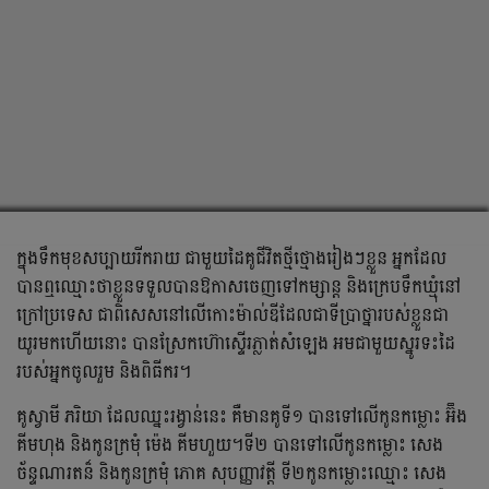
ក្នុងទឹកមុខសប្បាយរីករាយ ជាមួយដៃគូជីវិតថ្មីថ្មោងរៀងៗខ្លួន អ្នកដែល
បានឮឈ្មោះថាខ្លួនទទួលបានឱកាសចេញទៅកម្សាន្ដ និងក្រេបទឹកឃ្មុំនៅ
ក្រៅប្រទេស ជាពិសេសនៅលើកោះម៉ាល់ឌីដែលជាទីប្រាថ្នារបស់ខ្លួនជា
យូរមកហើយនោះ បានស្រែកហ៊ោស្ទើរភ្លាត់សំឡេង អមជាមួយស្នូរទះដៃ
របស់អ្នកចូលរួម និងពិធីករ។
គូស្វាមី ភរិយា ដែលឈ្នះរង្វាន់នេះ គឺមានគូទី១ បានទៅលើកូនកម្លោះ អ៊ឹង
គីមហុង និងកូនក្រមុំ ម៉េង គីមហួយ។ទី២ បានទៅលើកូនកម្លោះ សេង
ច័ន្ទណារតន៏ និងកូនក្រមុំ ភោគ សុបញ្ញាវត្តី ទី២កូនកម្លោះឈ្មោះ សេង