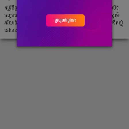
កម្មវិធីផ្តល់សំណាងពីហ្វាន់តា និងស្ព្រៃ សម្រាប់គូស្វាមីភរិយាថ្មី បានបិទ
បញ្ចប់ដោយក្តីរីករាយបំផុត។ជាមួយគ្នានេះកម្មវិធីក៏បានរកឃើញគូស្វាមី
ចូលរួមឥលូវនេះ
ភរិយាចំនួន ៥គូ បានឈ្នះរង្វាន់ និងកំពុងធ្វើដំណើរកម្សាន្តទៅក្រេបទឹកឃ្មុំ
នៅកោះម៉ាល់ឌីវ។