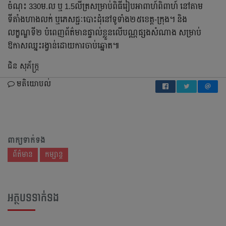
ចំណុះ 330ម.ល ឬ 1.5លីត្រសម្រាប់ពិធីរៀបអាពាហ៍ពិពាហ៍ នៅតាម
ទីតាំងហាងលក់ ឬភេសជ្ជៈបោះដុំនៅទូទាំង២៥ខេត្ត-ក្រុង។ និង
លក្ខណ្ឌទី២ បំពេញព័ត៌មានផ្ទាល់ខ្លួនលើបណ្ណផ្សងសំណាង សម្រាប់
ឱកាសឈ្នះរង្វាន់ដោយការចាប់ឆ្នោត៕
ជិន សុភ័ក្ដ្រ
មតិយោបល់
ពាក្យទាក់ទង
ព័ត៌មាន
កម្សាន្ត
អត្ថបទទាក់ទង