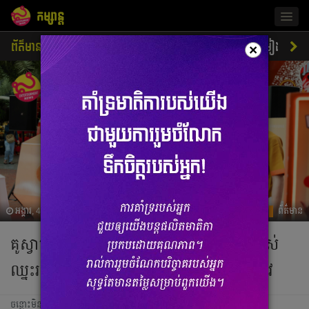
កម្សាន្ត
Togg
navig
ព័ត៌មាន
ជីវិតតារា
ស្ទីលតារា
ភាពយន្ត
ចម្រៀង
×
អង្គារ, 4 កុម្ភៈ 2025 05:17
ព័ត៌មាន
គូស្វាមី ភរិយាទាំង ៥គូនេះ ពិតជាសំណាងណាស់
ឈ្នះរង្វាន់ធំចេញទៅក្រេបទឹកឃ្មុំនៅកោះម៉ាល់ឌីវ
ចន្លោះមិនឃើញ