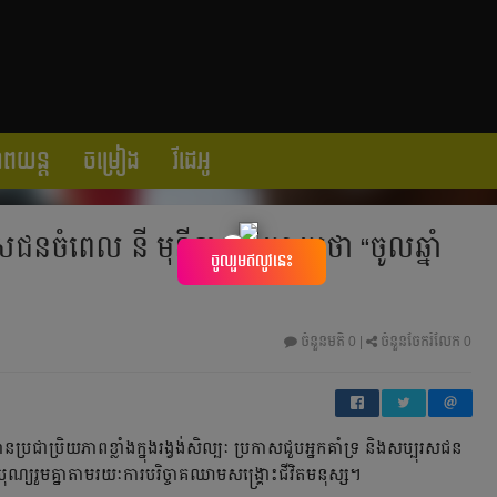
ាពយន្ត
ចម្រៀង
វីដេអូ
ជនចំពេល នី មុនីនាថ និយាយថា “ចូលឆ្នាំ
×
ចូលរួមឥលូវនេះ
ចំនួនមតិ
0
|
ចំនួនចែករំលែក 0
រជាប្រិយភាពខ្លាំងក្នុងរង្វង់សិល្បៈ ប្រកាសជួបអ្នកគាំទ្រ និងសប្បុរសជន
ើបុណ្យរួមគ្នាតាមរយៈការបរិច្ចាគឈាមសង្គ្រោះជីវិតមនុស្ស។