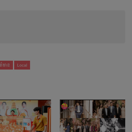
័ត៌មាន
Local