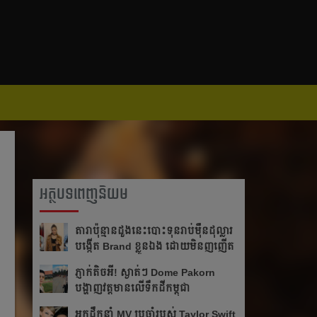
អត្ថបទពេញនិយម
តារា​ប៉ុន្មានដួងនេះបោះ​ទុន​រាប់​ម៉ឺន​ដុល្លារ
បង្កើត Brand ខ្លួន​ឯង ដោយមិនញញើត
ភ្ញាក់តិចអី!​ ស្ងាត់ៗ Dome Pakorn
បង្ហាញវត្តមាន​លើទឹកដីកម្ពុជា
អ្នក​ដឹក​នាំ​ MV ប្រចាំ​របស់​ Taylor Swift