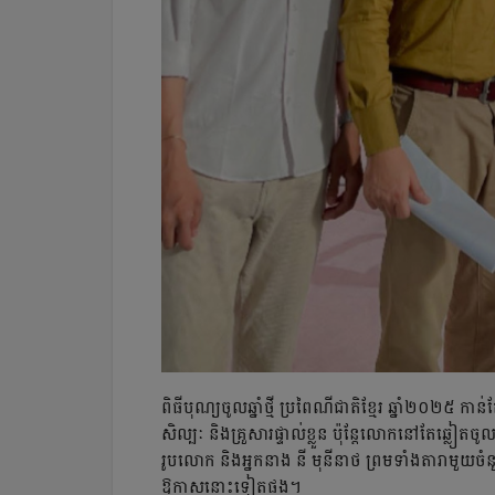
ពិធីបុណ្យចូលឆ្នាំថ្មី ប្រពៃណីជាតិខ្មែរ ឆ្នាំ២០២
សិល្បៈ និងគ្រួសារផ្ទាល់ខ្លួន ប៉ុន្ដែលោកនៅតែឆ្លៀត
រូបលោក និងអ្នកនាង នី មុនីនាថ ព្រមទាំងតារាមួយចំ
ឱកាសនោះទៀតផង។