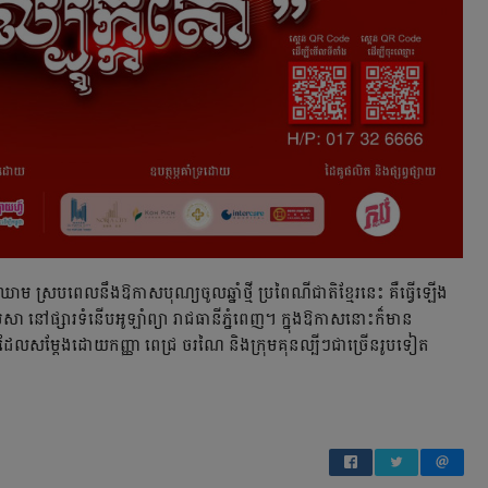
់ឈាម ស្របពេលនឹងឱកាសបុណ្យចូលឆ្នាំថ្មី ប្រពៃណីជាតិខ្មែរនេះ គឺធ្វើឡើង
េសា នៅផ្សារទំនើបអូឡាំព្យា រាជធានីភ្នំពេញ។ ក្នុងឱកាសនោះក៏មាន
្មែរ ដែលសម្ដែងដោយកញ្ញា ពេជ្រ ចរណៃ និងក្រុមគុនល្បីៗជាច្រើនរូបទៀត