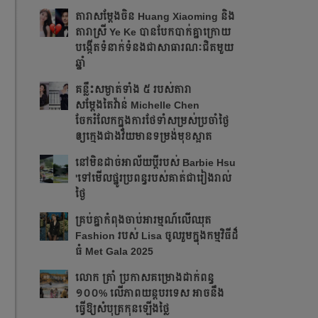
តារាសម្ដែងចិន Huang Xiaoming និង
តារាស្រី Ye Ke បានបែកបាក់គ្នាក្រោយ
បង្កើតទំនាក់ទំនងជាសាធារណៈជិតមួយ
ឆ្នាំ
គន្លឹះសម្ងាត់ទាំង ៥ របស់តារា
សម្តែងតៃវ៉ាន់ Michelle Chen
ចែករំលែកក្នុងការថែទាំសម្រស់ប្រចាំថ្ងៃ
ឲ្យក្មេងជាងវ័យមានទម្រង់មុខស្អាត
នៅមិនដាច់អាល័យប្តីរបស់ Barbie Hsu
'ទៅមើលផ្នូរប្រពន្ធរបស់គាត់ជារៀងរាល់
ថ្ងៃ
គ្រប់គ្នាកំពុងចាប់អារម្មណ៍លើឈុត
Fashion របស់ Lisa ចូលរួមក្នុងកម្មវិធីដ៏
ធំ Met Gala 2025
លោក ត្រាំ ប្រកាសគម្រោងដាក់ពន្ធ
១០០% លើភាពយន្តបរទេស អាចនឹង
ធ្វើឱ្យសំបុត្រកុនឡើងថ្លៃ