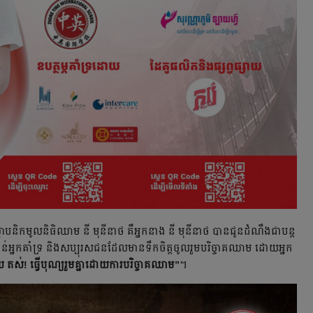
ាបនិកមូលនិធិឈាម នី មុនីនាថ គឺអ្នកនាង នី មុនីនាថ បានជូនដំណឹងជាបន្ដ
កាន់អ្នកគាំទ្រ និងសប្បុរសជនដែលមានទឹកចិត្ដចូលរួមបរិច្ចាគឈាម ដោយអ្នក
យ តស់! ធ្វើបុណ្យរួមគ្នាដោយការបរិច្ចាគឈាម”
។