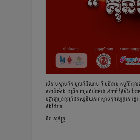
បើតាមស្ថាបនិក មូលនិធីឈាម នី មុនីនាថ កម្មវិធីផ្ដល
ចាប់ពីម៉ោង ៨ព្រឹក រហូតដល់ម៉ោង ៩យប់ ថ្ងៃទី៦ ខែម
បង្ហាញជូននូវផ្ទាំងទស្សនីយភាពក្បាច់គុនល្បុក្កតោខ
ផងដែរ៕
ជិន សុភ័ក្ដ្រ