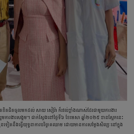
៥ កាន់តែខិតជិតចូលមកដល់ សាយ សៀរ៉ា ក៏រវល់ខ្លាំងណាស់ដែរជាមួយការងារ
ចូលរួមការងារសង្គម។ ជាក់ស្ដែងនៅថ្ងៃទី៦ ខែមេសា ឆ្នាំ២០២៥ ខានស្អែកនេះ
នួនទៀតនឹងធ្វើយុទ្ធនាការបរិច្ចាគឈាម ដោយមានការសម្ដែងសិល្បៈនៅក្នុង