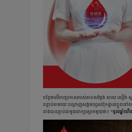
បន្ថែមលើការប្រកាសរបស់តារាសម្ដែង សាយ សៀរ៉ា ស្ថ
បន្ទាប់តាមរយៈបណ្ដាញសង្គមហ្វេសប៊ុកផ្ទាល់ខ្លួនទៅ
នាងបានភ្ជាប់ជាមួយពាក្យស្លោកមួយថា៖
“ចូលឆ្នាំហើ