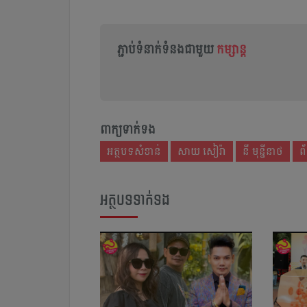
ភ្ជាប់ទំនាក់ទំនងជាមួយ
កម្សាន្ត
ពាក្យទាក់ទង
អត្ថបទសំខាន់
សាយ សៀរ៉ា
នី មុន្នីនាថ
ព
អត្ថបទទាក់ទង