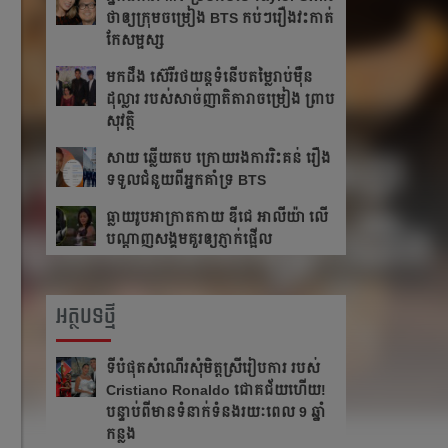
ថា​ឲ្យ​ក្រុម​ចម្រៀង BTS កប់ៗ​រឿង​វះកាត់​
កែ​សម្ផស្ស
​មក​ដឹង​ ស៊េរីរថយន្ត​ទំនើប​តម្លៃ​រាប់​ម៉ឺន​
ដុល្លារ របស់​សាច់​ញាតិ​តារាចម្រៀង ​​ព្រាប
សុវត្ថិ
សាយ ឆ្លើយតប​ ក្រោយរង​ការ​រិះគន់ រឿង​
ទទួលជំនួយពីអ្នកគាំទ្រ BTS
ធ្លាយ​រូប​អាក្រាត​កាយ ឌីជេ អាលីយ៉ា លើ​
បណ្ដាញ​សង្គម​គួរ​ឲ្យ​ភ្ញាក់​ផ្អើល
អត្ថបទថ្មី
ទីបំផុតសំណើរសុំមិត្តស្រីរៀបការ របស់
Cristiano Ronaldo ជោគជ័យហើយ!
បន្ទាប់ពីមានទំនាក់ទំនងរយៈពេល 9 ឆ្នាំ
កន្លង