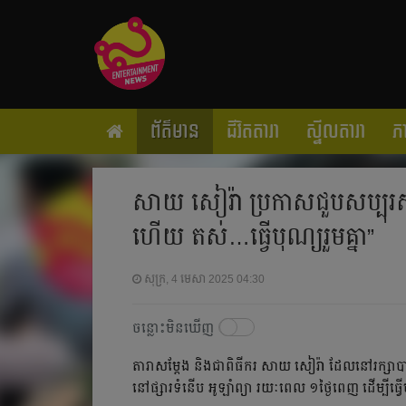
ព័ត៌មាន
ជីវិតតារា
ស្ទីលតារា
ភ
សាយ សៀរ៉ា ប្រកាសជួបសប្បុរស
ហើយ តស់…ធ្វើបុណ្យរួមគ្នា”
សុក្រ, 4 មេសា 2025 04:30
ចន្លោះមិនឃើញ
តារាសម្ដែង និងជាពិធីករ សាយ សៀរ៉ា ដែលនៅរក្សាបានប្
នៅផ្សារទំនើប អូឡាំព្យា រយៈពេល ១ថ្ងៃពេញ ដើម្បីធ្វ