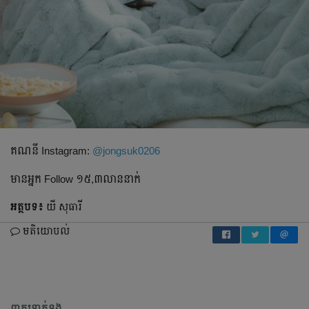
គណនី​ Instagram:
@jongsuk0206
មានអ្នក​ Follow ១៥,៣លាននាក់
អត្ថបទ៖
យី សុធារី
មតិយោបល់
ពាក្យទាក់ទង