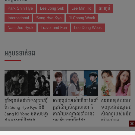
Park Shin Hye
Lee Jong Suk
Lee Min Ho
តារាកូរ៉េ
International
Song Hye Kyo
Ji Chang Wook
Nam Joo Hyuk
Travel and Fun
Lee Dong Wook
អត្ថបទទាក់ទង
ត្រឹមរូបថតដាក់ទស្សនាវដ្ដី
អាយុជ្រេៗអស់ហើយ តែបើ​
សរុបលទ្ធផលតារា​កូរ៉
តែ Song Hye Kyo និង
ត្រូវដើរតួសិស្សសាលា ក៏
១០រូបជាប់ឆ្នោតជាម
Jang Ki Yong ថតសមគ្នា
តារាវ័យកណ្ដាលទាំងនេះ
សំណព្វរបស់ជប៉ុន ប្
ដូចគូស្នេហ៍ថ្មីថ្មោង
OK មិនញញើតដែរ
ឆ្នាំ២០២១