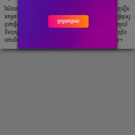
វិស័យ​ភាពយន្តភាគ​កូរ៉េ​កាន់​តែ​ល្បី​ខ្លាំង​ឡើង​ពីមួយ​ឆ្នាំទៅមួយ​ឆ្នាំ ចេញ​រឿង​
មក​ម្ដងៗ តែង​មាន​អ្នក​គាំទ្រ​រង់ចាំ​​ទស្សនាច្រើនជានិច្ច។ ដូចនេះ​គ្មាន​អ្វី​គួរ​ឲ្យ​
ចូលរួមឥលូវនេះ
ភ្ញាក់​ផ្អើល​ទេ ដែល​តារាសម្ដែង​របស់ K-Drama ក្លាយ​ជា​ចំណាប់​អារម្មណ៍​
ពីមនុស្ស​ទូទាំង​ពិភពលោក រហូត​អ្នក​ខ្លះ​មាន​អ្នក​តាមដាន (Follow) ច្រើន​
នៅលើ​បណ្ដាញសង្គម​ ជា​ឧទាហរណ៍ជាក់ស្ដែង​ Instagram ជាដើម។