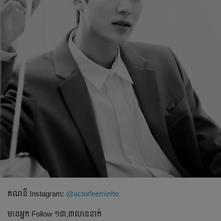
គណនី​ Instagram:
@actorleeminho
មានអ្នក​ Follow ១៣,៣លាននាក់