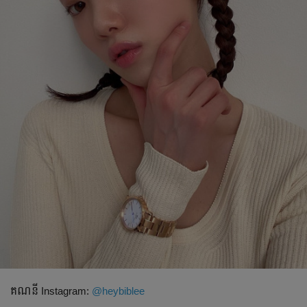
គណនី​ Instagram:
@heybiblee