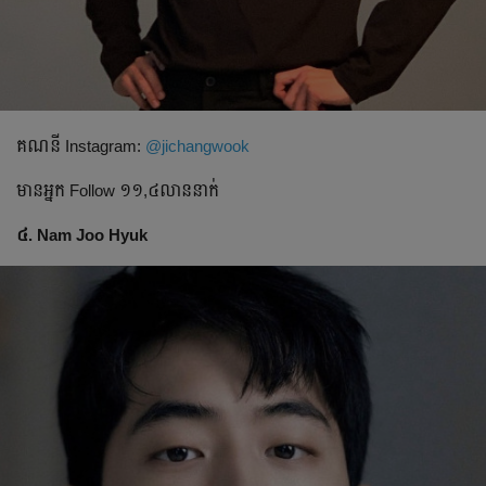
គណនី​ Instagram:​
@jichangwook
មានអ្នក​ Follow ១១,៤លាននាក់
៤. Nam Joo Hyuk