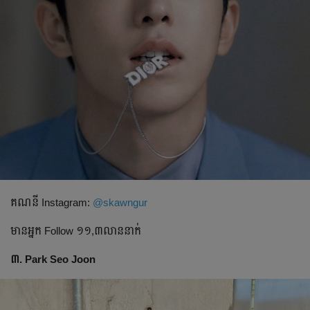
គណនី​ Instagram:
@skawngur
មានអ្នក​ Follow ១១,៣លាននាក់
៣. Park Seo Joon