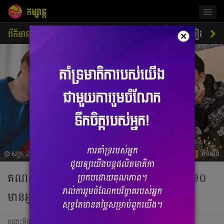
កម្សាន្ត
Togg
navig
ព័ត៌មាន
ជីវិតតារា
ស្ទីលតារា
ភាពយន្ត
ចម្រៀង
×
សុក្រ, 24 មេសា 2020 03:25
ព័ត៌មាន
គណនី Instagram កំពូលតារា K-Drama ទាំង១០
មានអ្នក Follow ច្រើនជាងគេ
ចន្លោះមិនឃើញ