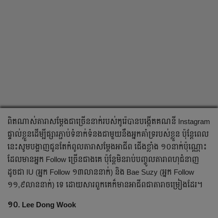
ពិត​ណាស់​តារា​សម្ដែង​ជា​ច្រើន​នាក់​របស់​កូរ៉េ​បាន​បង្កើត​គណនី​ Instagram
ផ្ទាល់​ខ្លួន​ដើម្បី​ផ្សារភ្ជាប់​ទំនាក់ទំនង​ជាមួយ​នឹង​អ្នក​គាំទ្រ​របស់​ខ្លួន​ ប៉ុន្តែ​ពេល​
នេះ​សូម​បង្ហាញ​ជូន​តែកំពូល​តារាសម្ដែង​អាជីព ជើង​ខ្លាំង​ ១០​នាក់​ប៉ុណ្ណោះ​
ដែល​មាន​អ្នក​ Follow ច្រើន​ជាងគេ ប៉ុន្តែមិនរាប់​បញ្ចូល​តារាពហុជំនាញ
ដូចជា IU (អ្នក​ Follow ១៣លាននាក់) និង​ Bae Suzy (អ្នក Follow
១១,៩លាននាក់) ទេ ដោយសារពួកគេ​ក៏​មាន​អាជីពជាតារា​ចម្រៀង​ដែរ។
១០. Lee Dong Wook