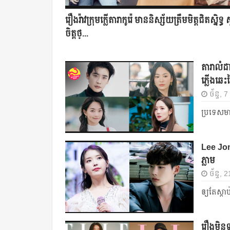
រឿងរ៉ាវក្រុមក្លើតារាកូរ៉េ មាននិស្ស័យត្រឹមមិត្តជិតស្និទ្ធ 
ចិត្តថ្...
តារាលំដ
ភ្លើងឆេះព
ច័ន្ទ,
ប្រទេសមាន
Lee Jon
ភ្លាម
ច័ន្ទ, 
ឲ្យតែស្ដាប
រឿងមិនទ