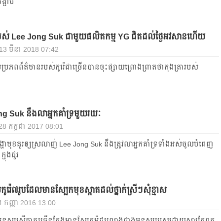
ង្អាប់​
​របស់ Lee Jong Suk ជាមួយ​ផលិតកម្ម YG ជិត​ដល់​ថ្ងៃ​អវសានហើយ
, 13 មីនា 2018 07:42
រភព​ព័ត៌មាន​របស់​កូរ៉េ​ជា​ច្រើន​បាន​ចុះ​ផ្សាយ​ព្រោងព្រាត​ថា​កុងត្រា​របស់​
 Suk នឹងលា​អ្នកគាំទ្រ​​មួយ​រយៈ
 28 កក្កដា 2017 08:01
ា​មុខ​គួរ​ឲ្យ​ស្រលាញ់​ Lee Jong Suk នឹង​ត្រូវ​លា​អ្នក​គាំទ្រ​ទាំង​អស់​ចូល​បំពេញ​
ក្នុង​ជួរ​
​កូរ៉េ​៧​រូប​ដែល​មាន​ស្បែក​មុខ​ស្អាត​ដល់​ថ្នាក់​ស្រី​ៗ​សុំ​ខ្មាស
4 កញ្ញា 2016 13:00
មនុស្ស​ស្រី​ភាគ​ច្រើន​តែង​មាន​ស្បែក​ម៉ដ្ឋ​រលោង​ជាង​មនុស្ស​ប្រុស​ដោយ​សារ​តែ​ពួក​