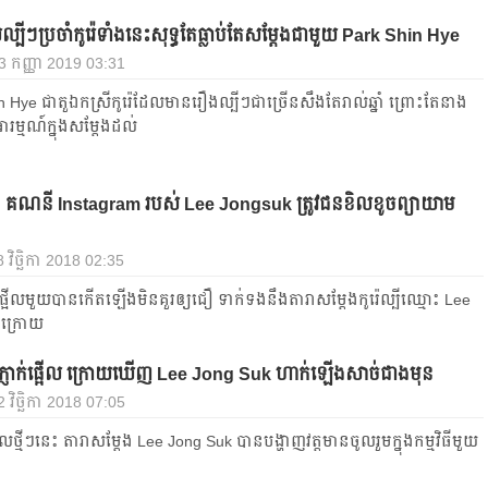
ស​ល្បី​ៗ​ប្រចាំ​កូរ៉េ​ទាំង​នេះ​សុទ្ធ​តែ​ធ្លាប់​តែ​សម្ដែង​ជាមួយ Park Shin Hye
, 3 កញ្ញា 2019 03:31
Hye ជា​តួ​ឯក​ស្រី​កូរ៉េ​ដែល​មាន​រឿង​ល្បី​ៗ​ជា​ច្រើន​សឹង​តែ​រាល់​ឆ្នាំ​ ព្រោះ​តែ​នាង​
ារម្មណ៍​ក្នុង​សម្ដែង​ដល់​
! គណនី Instagram របស់ Lee Jongsuk ត្រូវ​ជនខិលខូច​ព្យាយាម
 វិច្ឆិកា 2018 02:35
​ផ្អើល​មួយ​បាន​កើត​ឡើង​មិនគួរ​ឲ្យ​ជឿ​ ទាក់ទង​នឹង​តារាសម្ដែង​កូរ៉េ​ល្បីឈ្មោះ​ Lee
ក្រោយ​
ទ្រ​ភ្ញាក់​ផ្អើល ក្រោយ​ឃើញ Lee Jong Suk ហាក់​ឡើង​សាច់​ជាង​មុន
2 វិច្ឆិកា 2018 07:05
​ថ្មី​ៗ​នេះ តារា​សម្ដែង Lee Jong Suk បាន​បង្ហាញ​វត្តមាន​ចូលរួម​ក្នុង​កម្មវិធី​មួយ​