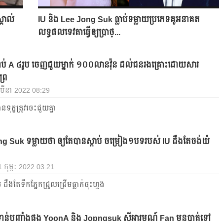
ស្គាល់
IU និង Lee Jong Suk ធ្លាប់ទម្លាយប្រភេទគូអនាគត
លទ្ធផលទេវតាធ្វើឲ្យប្រាថ្...
ាប់ A ៤រូប ចេញជួយម្នាក់ ១០០លានវ៉ុន ដល់ជនរងគ្រោះដោយសារ
្រៃ
 7 មីនា 2022 08:29
ទុក្ខត្រូវចេះជួយគ្នា
g Suk ទម្លាយថា ឲ្យតែបានស្ដាប់ ចម្រៀង១បទរបស់ IU ដឹងតែចង់យំ
21 កុម្ភៈ 2022 03:21
់ ដឹងតែទឹកភ្នែកជ្រួលជ្រើមធ្លាក់ចុះហ្មង
ាន់បញ្ចាំងផង YoonA និង Jopngsuk ស៊ីអារម្មណ៍ Fan មុនបាត់ទៅ