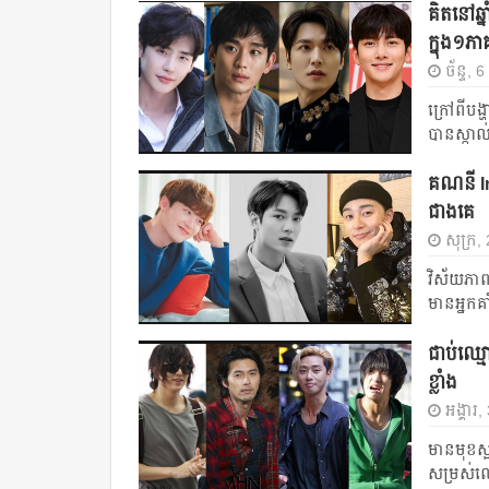
គិត​នៅឆ្នា
ក្នុង​១ភ
ច័ន្ទ,
ក្រៅពី​បង្
បាន​ស្កា
គណនី In
ជាងគេ
សុក្រ
វិស័យ​ភាពយ
មាន​អ្នក​គា
ជាប់ឈ្មោ
ខ្លាំង
អង្គារ
មានមុខស្អ
សម្រស់លេ