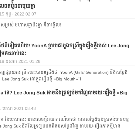
ថតម៉ូដជាមួយគ្នា
 15 កុម្ភៈ 2022 02:07
្រស់ មហាសង្ហាប៉ះគ្នា គឺថាផ្អើល!
រឹថពីទៀតហើយ! YoonA ក្លាយជា​តួឯកស្រីក្នុងរឿង​ថ្មីរបស់ Lee Jong
ៀមថតឆាប់នេះ
, 18 ឧសភា 2021 01:28
េញ​ផ្សាយ​នៅ​ព្រឹក​នេះ​បាន​ឲ្យ​ដឹង​ថា YoonA (Girls’ Generation) នឹងសម្ដែង​
​ Lee Jong Suk នៅ​ក្នុង​រឿង​ថ្មី «Big Mouth»។
a ទេ? Lee Jong Suk អាច​នឹង​ត្រឡប់មកវិញតាមរយៈរឿងថ្មី «Big
»
21 មេសា 2021 08:48
ី២១ ខែមេសានេះ មាន​សេចក្ដី​រាយការណ៍មក​ថា​ តារា​សម្ដែង​មុខស្រទន់មាន​មន្ត
e Jong Suk នឹង​វិលត្រឡប់​មក​ពិភបសម្ដែង​វិញ តាមរយៈរឿងភាគ​ថ្មី​មាន​