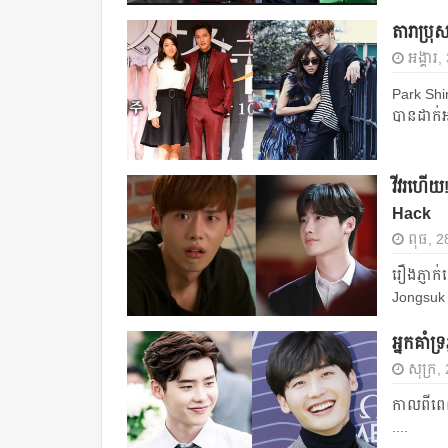
តារា​ប្រុ
អង្គារ
Park Shin 
បាន​ដាក់​អ
វីវរហើយ
Hack
ពុធ, 28
រឿង​ភ្ញាក់
Jongsuk 
អ្នក​គាំ
សុក្រ, 
កាល​ពី​ពេល
....