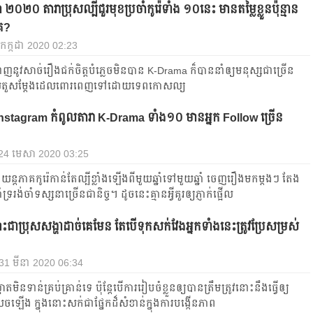
ំ ២០២០ តារាប្រុស​ល្បី​ជួរ​មុខ​ប្រចាំ​​កូរ៉េទាំង​ ១០​នេះ​ មាន​តម្លៃខ្លួន​ប៉ុន្មាន​
ាគ?
 6 កក្កដា 2020 02:23
ហាញ​នូវ​សាច់រឿង​ជក់ចិត្ត​បំភ្លេច​មិន​បាន​ K-Drama ក៏​បាន​នាំ​ឲ្យ​មនុស្សជា​ច្រើន​
ល់​តួ​សម្ដែង​ដេល​ពោរពេញទៅ​ដោយ​ទេពកោសល្យ​
stagram កំពូលតារា K-Drama ទាំង១០ មានអ្នក Follow ច្រើន
, 24 មេសា 2020 03:25
ន្តភាគ​កូរ៉េ​កាន់​តែ​ល្បី​ខ្លាំង​ឡើង​ពីមួយ​ឆ្នាំទៅមួយ​ឆ្នាំ ចេញ​រឿង​មក​ម្ដងៗ តែង​
ំទ្រ​រង់ចាំ​​ទស្សនាច្រើនជានិច្ច។ ដូចនេះ​គ្មាន​អ្វី​គួរ​ឲ្យ​ភ្ញាក់​ផ្អើល​
ះជាប្រុសសង្ហាដាច់គេមែន តែបើទុកសក់វែងអ្នកទាំងនេះត្រូវប្រែសម្រស់
, 31 មីនា 2020 06:34
ាតមិនទាន់គ្រប់គ្រាន់ទេ ប៉ុន្តែបើការរៀបចំខ្លួនឲ្យបានត្រឹមត្រូវនោះនឹងធ្វើឲ្យ
ចឡើង ក្នុងនោះសក់ជាផ្នែកដ៏សំខាន់ក្នុងការបង្កើនភាព