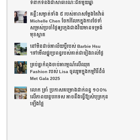
ទំនាក់ទំនងជាសាធារណៈជិតមួយឆ្នាំ
គន្លឹះសម្ងាត់ទាំង ៥ របស់តារាសម្តែងតៃវ៉ាន់
Michelle Chen ចែករំលែកក្នុងការថែទាំ
សម្រស់ប្រចាំថ្ងៃឲ្យក្មេងជាងវ័យមានទម្រង់
មុខស្អាត
នៅមិនដាច់អាល័យប្តីរបស់ Barbie Hsu
'ទៅមើលផ្នូរប្រពន្ធរបស់គាត់ជារៀងរាល់ថ្ងៃ
គ្រប់គ្នាកំពុងចាប់អារម្មណ៍លើឈុត
Fashion របស់ Lisa ចូលរួមក្នុងកម្មវិធីដ៏ធំ
Met Gala 2025
លោក ត្រាំ ប្រកាសគម្រោងដាក់ពន្ធ ១០០%
លើភាពយន្តបរទេស អាចនឹងធ្វើឱ្យសំបុត្រកុន
ឡើងថ្លៃ