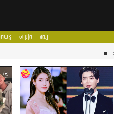
ាពយន្ត
ចម្រៀង
វីដេអូ