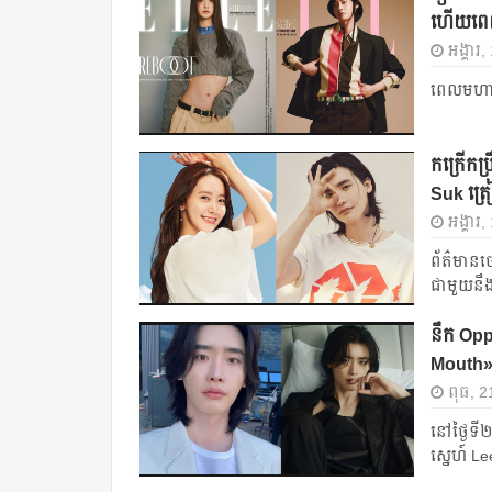
ហើយពេល
អង្គារ,
ពេលមហាសម
កក្រើកប្
Suk ត្រ
អង្គារ
ព័ត៌មាន​ច
ជាមួយ​នឹង
នឹក Opp
Mouth
ពុធ, 
នៅ​ថ្ងៃ​ទ
ស្នេហ៍ Le