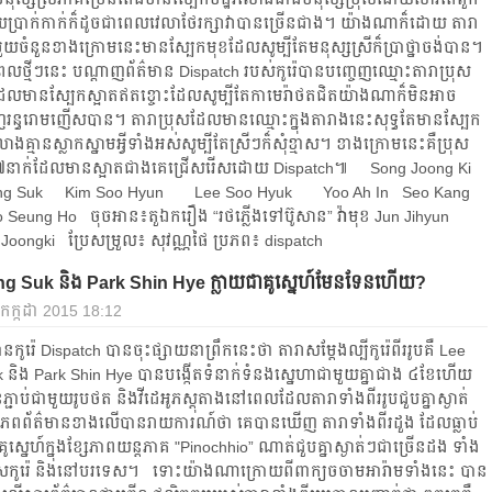
ប្រាក់​កាក់​ក៏​ដូច​ជា​ពេល​វេលា​ថែ​រក្សា​វា​បាន​ច្រើន​ជាង។ យ៉ាងណាក៏ដោយ តារា​
េ​មួយ​ចំនួន​ខាង​ក្រោម​នេះ​មាន​ស្បែក​មុខ​ដែល​សូម្បី​តែ​មនុស្ស​ស្រី​ក៏​ប្រាថ្នា​ចង់​បាន។
ល​ថ្មីៗ​នេះ បណ្ដាញ​ព័ត៌មាន Dispatch របស់​កូរ៉េ​បាន​បញ្ចេញ​ឈ្មោះ​តារា​ប្រុស​
ប​ដែល​មាន​ស្បែក​ស្អាត​ឥត​ខ្ចោះ​ដែល​សូម្បី​តែ​កាមេរ៉ា​ថត​ជិត​យ៉ាង​ណា​ក៏​មិន​អាច​
ន្ធ​រោម​ញើស​បាន។ តារា​ប្រុស​ដែល​មាន​ឈ្មោះ​ក្នុង​តារាង​នេះ​សុទ្ធ​តែ​មាន​ស្បែក​
លោង​គ្មាន​ស្លាក​ស្នាម​អ្វី​ទាំង​អស់​សូម្បី​តែ​ស្រី​ៗ​ក៏​សុំ​ខ្មាស។ ខាង​ក្រោម​នេះ​គឺ​ប្រុស​
រ៉េ​៧​នាក់​ដែល​មាន​ស្អាត​ជាង​គេ​ជ្រើស​រើស​ដោយ Dispatch៕ Song Joong Ki
ng Suk Kim Soo Hyun Lee Soo Hyuk Yoo Ah In Seo Kang
Seung Ho ចុចអាន៖តួ​ឯក​រឿង “រថភ្លើង​ទៅ​ប៊ូសាន” វ៉ាមុខ Jun Jihyun
Joongki ប្រែ​សម្រួល៖ សុវណ្ណផៃ ប្រភព៖ dispatch
g Suk និង Park Shin Hye ក្លាយ​ជា​គូ​ស្នេហ៍​មែនទែន​ហើយ?
 កក្កដា 2015 18:12
​កូរ៉េ​ Dispatch បាន​ចុះ​ផ្សាយ​នា​ព្រឹក​នេះ​ថា តារា​សម្ដែង​ល្បី​កូរ៉េ​ពីរ​រូប​គឺ Lee
និង Park Shin Hye បាន​បង្កើត​ទំនាក់ទំនង​ស្នេហា​ជាមួយ​គ្នា​ជាង ៤ខែ​ហើយ ​
ជាប់​ជាមួយ​រូប​ថត និង​វីដេអូ​ភស្តុតាង​នៅ​ពេល​ដែល​តារា​ទាំង​ពីរ​រូប​ជួប​គ្នា​ស្ងាត់​
ព័ត៌មាន​ខាង​លើ​​បាន​រាយការណ៍​ថា គេ​បាន​ឃើញ តារា​ទាំង​ពីរ​ដួង​ ដែល​ធ្លាប់​
គូ​ស្នេហ៍​ក្នុង​ខ្សែ​ភាពយន្ត​ភាគ "Pinochhio” ណាត់​ជួប​គ្នា​ស្ងាត់​ៗ​ជា​ច្រើន​ដង ទាំង​
​កូរ៉េ និង​នៅ​បរទេស។ ទោះ​យ៉ាង​ណា​ក្រោយ​ពី​ពាក្យ​ចចាមអារ៉ាម​ទាំង​នេះ បាន​