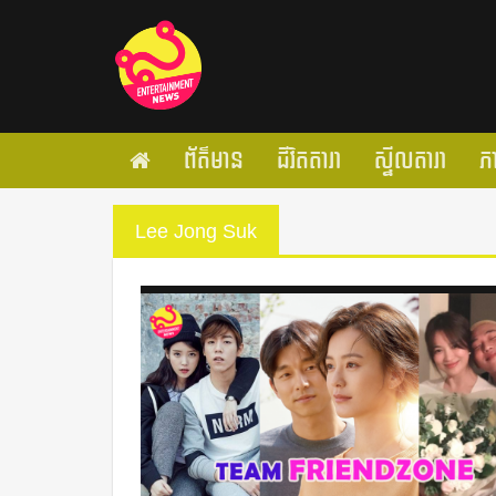
ព័ត៌មាន
ជីវិតតារា
ស្ទីលតារា
ភ
Lee Jong Suk