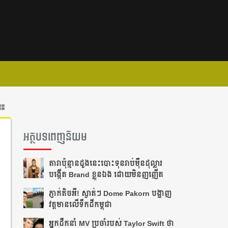
អត្ថបទពេញនិយម
តារា​ប៉ុន្មានដួងនេះបោះ​ទុន​រាប់​ម៉ឺន​ដុល្លារ
បង្កើត Brand ខ្លួន​ឯង ដោយមិនញញើត
ភ្ញាក់តិចអី!​ ស្ងាត់ៗ Dome Pakorn បង្ហាញ
វត្តមាន​លើទឹកដីកម្ពុជា
អ្នក​ដឹក​នាំ​ MV ប្រចាំ​របស់​ Taylor Swift ថា​