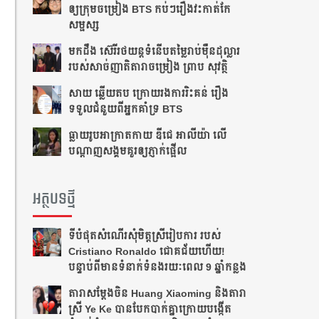
ឲ្យ​ក្រុម​ចម្រៀង BTS កប់ៗ​រឿង​វះកាត់​កែ​
សម្ផស្ស
​មក​ដឹង​ ស៊េរីរថយន្ត​ទំនើប​តម្លៃ​រាប់​ម៉ឺន​ដុល្លារ
របស់​សាច់​ញាតិ​តារាចម្រៀង ​​ព្រាប សុវត្ថិ
សាយ ឆ្លើយតប​ ក្រោយរង​ការ​រិះគន់ រឿង​
ទទួលជំនួយពីអ្នកគាំទ្រ BTS
ធ្លាយ​រូប​អាក្រាត​កាយ ឌីជេ អាលីយ៉ា លើ​
បណ្ដាញ​សង្គម​គួរ​ឲ្យ​ភ្ញាក់​ផ្អើល
អត្ថបទថ្មី
ទីបំផុតសំណើរសុំមិត្តស្រីរៀបការ របស់
Cristiano Ronaldo ជោគជ័យហើយ!
បន្ទាប់ពីមានទំនាក់ទំនងរយៈពេល 9 ឆ្នាំកន្លង
តារាសម្ដែងចិន Huang Xiaoming និងតារា
ស្រី Ye Ke បានបែកបាក់គ្នាក្រោយបង្កើត