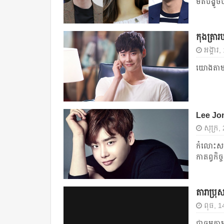
មតិ​បង្ខូចប
កុងត្រា
អង្គារ
យោង​តាម​ប្
Lee Jong
សុក្រ,
កំលោះ​សង្ហ
កាតព្វកិច្ច​ 
តារា​ប្រុស
ពុធ, 1
ជា​ធម្មតា​