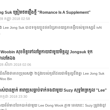
g Suk ត្រៀម​ថត​រឿង​ថ្មី "Romance Is A Supplement”
 28 កញ្ញា 2018 02:58
ែង Lee Jong Suk បាន​ទទួល​ខ្លួន​ថត​ខ្សែ​ភាពយន្ត​ភាគ​ថ្មី​របស់​ទូរទស្សន៍ tvN
.
 Woobin សុខចិត្តទៅលម្ហែកាយជាមួយមិត្តល្អ Jongsuk ទុក
ចោលតែឯង
, 28 សីហា 2018 02:06
​ដំណឹង​ថា​តារា​ប្រុស​សង្ហា​ ២​ដួង​របស់​កូរ៉េ​ដែល​ជា​មិត្ត​ល្អ​នឹង​គ្នា​ Lee Jong Suk
 Woo Bin
បាស់បានភ្ញាក់​ តារាប្រុសធ្លាប់ទាក់ទងជាមួយ Suzy សុទ្ធតែត្រកូល "Lee"
 2 កក្កដា 2018 23:30
ី​ធ្លាយ​ព័ត៌មាន​បែកបាក់​ជាមួយ​ Lee Dong Wook ភ្លាម ពេល​នេះ​ Suzy ត្រួវរង​នូវ​