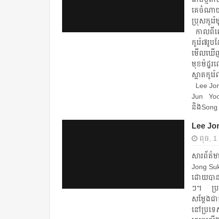
គេ​ចំណាយ​
ប្រុស​កូរ៉
កាល​ពី​ពេ
កូរ៉េ​៧​រូ
មើល​ឃើញ​រ
មុខ​ម៉ដ្ឋ​រ
ស្អាត​កូ
Lee Jo
Jun Yoo 
និងSong 
Lee Jon
ពុធ, 1
សារព័ត៌មាន
Jong Suk 
ដោយ​បាន​ភ្
ៗ។ ប្រភព​
សម្ដែង​ជា​
នៅ​ប្រទេស