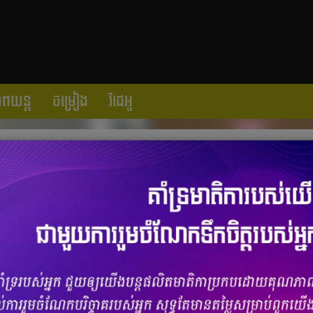
ាពយន្ត
ចម្រៀង
វីដេអូ
ិង Jopngsuk ស៊ីអារម្មណ៍ Fan មុនបាត់ទៅ
ចំនួនមតិ
0
|
ចំនួនចែករំលែក 0
gsuk
និង
YoonA
បាន​បង្ហាញ​មុខរួមគ្នា​ថតម៉ូដសម្រាប់​ទស្សនាវដ្ដី
Elle