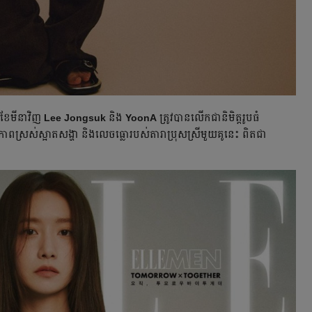
់ខែមីនាវិញ
Lee Jongsuk
និង
YoonA
ត្រូវ​បាន​លើកជានិមិត្តរូបធំ
២។ ភាពស្រស់ស្អាតសង្ហា និង​លេចធ្លោរបស់តារាប្រុសស្រីមួយគូនេះ ពិតជា