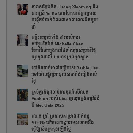
តារាសម្ដែងចិន Huang Xiaoming និង
តារាស្រី Ye Ke បានបែកបាក់គ្នាក្រោយ
បង្កើតទំនាក់ទំនងជាសាធារណៈជិតមួយ
ឆ្នាំ
គន្លឹះសម្ងាត់ទាំង ៥ របស់តារា
សម្តែងតៃវ៉ាន់ Michelle Chen
ចែករំលែកក្នុងការថែទាំសម្រស់ប្រចាំថ្ងៃ
ឲ្យក្មេងជាងវ័យមានទម្រង់មុខស្អាត
នៅមិនដាច់អាល័យប្តីរបស់ Barbie Hsu
'ទៅមើលផ្នូរប្រពន្ធរបស់គាត់ជារៀងរាល់
ថ្ងៃ
គ្រប់គ្នាកំពុងចាប់អារម្មណ៍លើឈុត
Fashion របស់ Lisa ចូលរួមក្នុងកម្មវិធីដ៏
ធំ Met Gala 2025
លោក ត្រាំ ប្រកាសគម្រោងដាក់ពន្ធ
១០០% លើភាពយន្តបរទេស អាចនឹង
ធ្វើឱ្យសំបុត្រកុនឡើងថ្លៃ