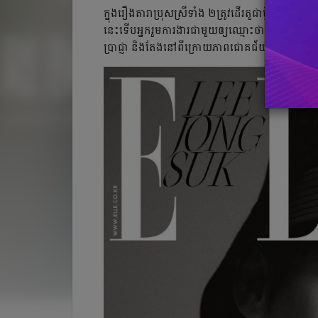
ក្នុងរឿងតារា​ប្រុសស្រីទាំង ២ត្រូវ​ដើរតួជាប្ដីប្រពន្ធគ្ន
នេះទើប​អ្នករួមការងារជាមួយឲ្យឈ្មោះថា
«មាត់ធំ»
។ ផ
ប្រាជ្ញា និង​តែង​នៅពីក្រោយភាពជោគជ័យរបស់ប្ដី។