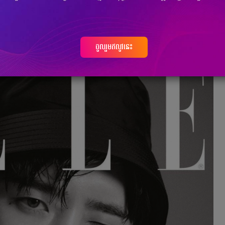
ា ដោយ
Jongsuk
គឺជាមេធាវីដែលពូកែតែនិយាយ ប៉ុន្តែគ្មានសកម្មភាព ហេតុ
្ទុយពី
Jongsuk
បើ​និយាយពី
YoonA
វិញដើរតួ​ជាប្រពន្ធដែលពេញ​ដោយ
ចូលរួមឥលូវនេះ