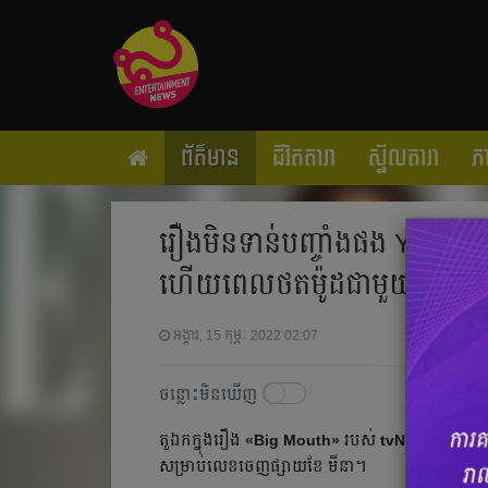
ព័ត៌មាន
ជីវិតតារា
ស្ទីលតារា
ភ
រឿងមិនទាន់បញ្ចាំងផង YoonA ន
ហើយពេលថតម៉ូដជាមួយគ្នា
អង្គារ, 15 កុម្ភៈ 2022 02:07
ចន្លោះមិនឃើញ
តួឯកក្នុងរឿង
«Big Mouth»
របស់
tvN
គឺ​
Lee Jon
សម្រាប់លេខចេញផ្សាយខែ មីនា។