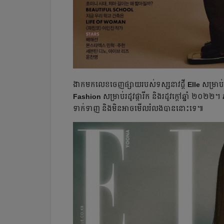
ងាក​មក​លេខចេញផ្សាយរបស់ទស្សនាវដ្ដី
Elle
សម្រាប
Fashion
សម្រាប់រដូវផ្ការីក និង​រដូវក្ដៅឆ្នាំ ២០២
ទាក់ទាញ​ និងមិនអាច​មើលរំលងបាន​នោះទេ៕