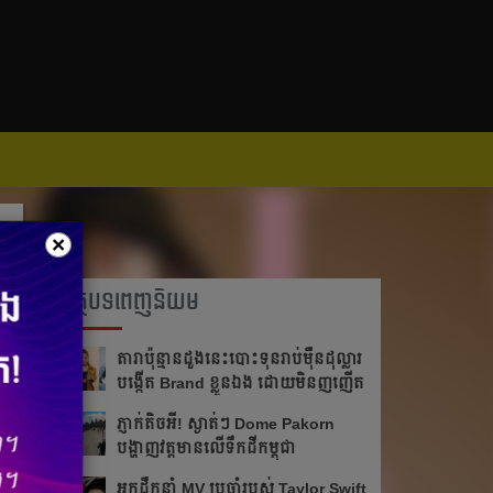
×
អត្ថបទពេញនិយម
តារា​ប៉ុន្មានដួងនេះបោះ​ទុន​រាប់​ម៉ឺន​ដុល្លារ
បង្កើត Brand ខ្លួន​ឯង ដោយមិនញញើត
ភ្ញាក់តិចអី!​ ស្ងាត់ៗ Dome Pakorn
បង្ហាញវត្តមាន​លើទឹកដីកម្ពុជា
អ្នក​ដឹក​នាំ​ MV ប្រចាំ​របស់​ Taylor Swift