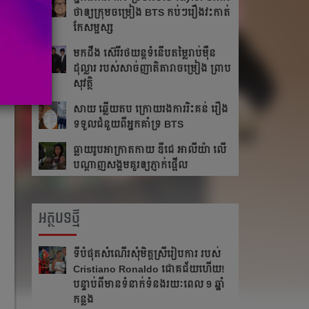
ថា​ឲ្យ​ក្រុម​ចម្រៀង BTS កប់ៗ​រឿង​វះកាត់​
កែ​សម្ផស្ស
​មក​ដឹង​ ស៊េរីរថយន្ត​ទំនើប​តម្លៃ​រាប់​ម៉ឺន​
ដុល្លារ របស់​សាច់​ញាតិ​តារាចម្រៀង ​​ព្រាប
សុវត្ថិ
សាយ ឆ្លើយតប​ ក្រោយរង​ការ​រិះគន់ រឿង​
ទទួលជំនួយពីអ្នកគាំទ្រ BTS
ធ្លាយ​រូប​អាក្រាត​កាយ ឌីជេ អាលីយ៉ា លើ​
បណ្ដាញ​សង្គម​គួរ​ឲ្យ​ភ្ញាក់​ផ្អើល
អត្ថបទថ្មី
ទីបំផុតសំណើរសុំមិត្តស្រីរៀបការ របស់
Cristiano Ronaldo ជោគជ័យហើយ!
បន្ទាប់ពីមានទំនាក់ទំនងរយៈពេល 9 ឆ្នាំ
កន្លង