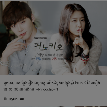
ពួកគេ​បានសម្ដែងរឿង​ជាមួយគ្នាលើកដំបូងនៅ​ក្នុងឆ្នាំ ២០១៤ ដែលរឿង
នោះ​មានចំណងជើងថា «Pinocchio»។
៣. Hyun Bin