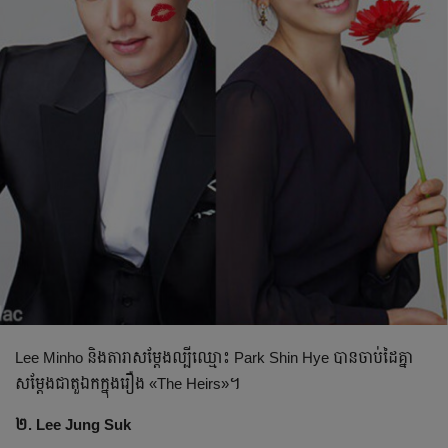
Lee Minho និងតារាសម្ដែង​ល្បី​ឈ្មោះ Park Shin Hye បាន​ចាប់​ដៃ​គ្នា
សម្ដែង​ជាតួឯកក្នុង​រឿង «The Heirs»។
២. Lee Jung Suk