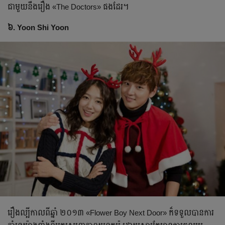
ជាមួយនឹងរឿង «The Doctors» ផងដែរ។
៦. Yoon Shi Yoon
រឿងល្បីកាលពីឆ្នាំ ២០១៣ «Flower Boy Next Door» ក៏ទទួលបាន​ការ