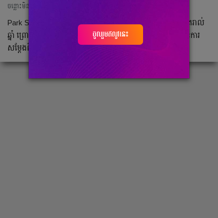
ចន្លោះមិនឃើញ
Park Shin Hye ជា​តួ​ឯក​ស្រី​កូរ៉េ​ដែល​មាន​រឿង​ល្បី​ៗ​ជា​ច្រើន​សឹង​តែ​រាល់​
ចូលរួមឥលូវនេះ
ឆ្នាំ​ ព្រោះ​តែ​នាង​បាន​ដាក់​អារម្មណ៍​ក្នុង​សម្ដែង​ដល់ ​និង​សមត្ថភាព​នៃ​ការ​
សម្ដែង​ពិត​ជា​ធ្វើ​ឲ្យ​អ្នក​ទស្សនា​ជក់​ចិត្តទៅ​តាម​នោះដែរ​។