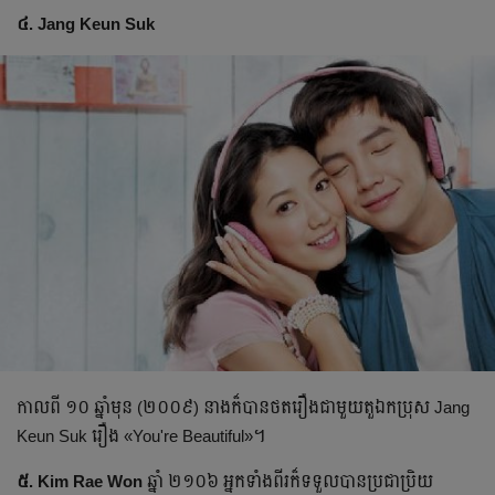
៤. Jang Keun Suk
កាល​ពី ១០ ឆ្នាំមុន (២០០៩) នាងក៏បាន​ថតរឿងជាមួយតួឯកប្រុស Jang
Keun Suk​ រឿង «You're Beautiful»។
៥. Kim Rae Won
ឆ្នាំ ២១០៦ អ្នកទាំងពីរក៏ទទួលបាន​ប្រជាប្រិយ