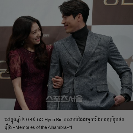
នៅ​ក្នុងឆ្នាំ ២០១៩ នេះ Hyun Bin បាន​ចាប់​ដៃជាមួយនឹង​តារាស្រីរូបថត
រឿង «Memories of the Alhambra»។