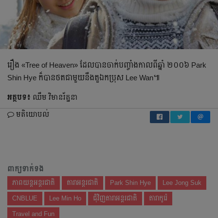
រឿង «Tree of Heaven» ដែល​បាន​ចាក់បញ្ចាំង​កាលពីឆ្នាំ ២០០៦ Park
Shin Hye ក៏បាន​ថតជាមួយនឹងតួឯកប្រុស​ Lee Wan៕
អត្ថបទ៖
ឈឹម វិមានរ័ត្ននា
មតិយោបល់
ពាក្យទាក់ទង
ភាពយន្តអន្តរជាតិ
តារាអន្តរជាតិ
Park Shin Hye
Lee Jong Suk
CNBLUE
Lee Min Ho
ជុំវិញតារាអន្តរជាតិ
តារាកូរ៉េ
Travel and Fun