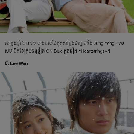
នៅក្នុងឆ្នាំ ២០១១ នាង​បាន​ដៃ​គូតួសម្ដែងជាមួយនឹង​ Jung Yong Hwa
សមាជិក​នៃក្រុមចម្រៀង CN Blue ក្នុងរឿង «Heartstrings»។
៨. Lee Wan