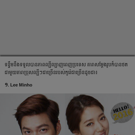
ទន្ទឹម​នឹង​ទទួល​បាន​ភាព​ល្បី​ល្បាញ​ពេញ​ប្រទេស តារាសម្ដែង​រូប​ក៏​បាន​ថត​
ជាមួយ​តារាប្រុស​ល្បី​ៗ​ជា​ច្រើន​របស់​កូរ៉េ​ជា​ច្រើន​ដូចជា៖
១. Lee Minho