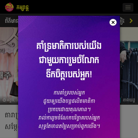
កម្សាន្ត
Togg
navig
ព័ត៌មាន
ជីវិតតារា
ស្ទីលតារា
ភាពយន្ត
ចម្រៀង
×
អង្គារ, 3 កញ្ញា 2019 03:31
ភាពយន្ត
តារា​ប្រុស​ល្បី​ៗ​ប្រចាំ​កូរ៉េ​ទាំង​នេះ​សុទ្ធ​តែ​ធ្លាប់​តែ​
សម្ដែង​ជាមួយ Park Shin Hye