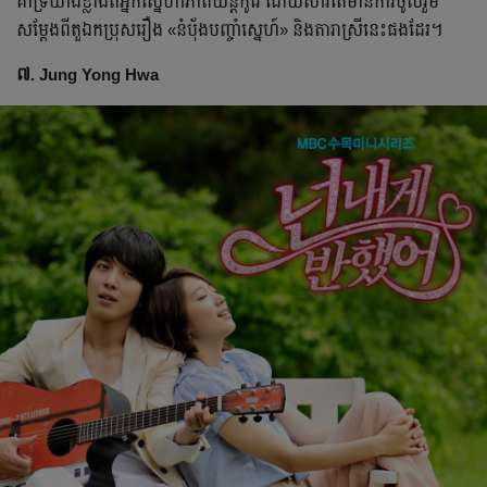
គាំទ្រយ៉ាងខ្លាំងពីអ្នកស្នេហាភាពយន្តកូរ៉េ ដោយសារតែមានការចូលរួម
សម្ដែងពីតួឯកប្រុសរឿង «នំប៉័ងបញ្ចាំស្នេហ៍» និងតារាស្រីនេះផងដែរ។
៧. Jung Yong Hwa