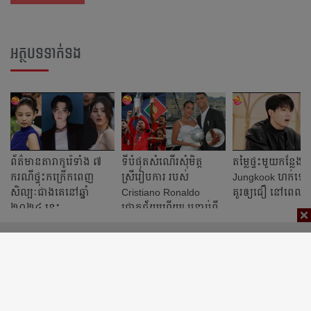
អត្ថបទទាក់ទង
ព័ត៌មានតារាកូរ៉េទាំង ៧
ទីបំផុតសំណើរសុំមិត្ត
តម្លៃផ្ទះមួយកន្លែងរ
ករណីផ្ទុះកក្រើកពេញ
ស្រីរៀបការ របស់
Jungkook ហក់ឡើ
សិល្បៈជាងគេនៅឆ្នាំ
Cristiano Ronaldo
គួរឲ្យជឿ នៅពេល​ថ្ម
២០២៤ ​នេះ
ជោគជ័យហើយ! បន្ទាប់ពី
មានទំនាក់ទំនងរយៈពេល
9 ឆ្នាំកន្លង