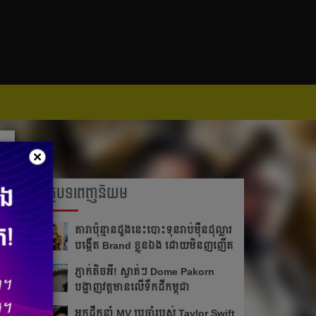
×
អត្ថបទពេញនិយម
តារា​ប៉ុន្មានដួងនេះបោះ​ទុន​រាប់​ម៉ឺន​ដុល្លារ
បង្កើត Brand ខ្លួន​ឯង ដោយមិនញញើត
ភ្ញាក់តិចអី!​ ស្ងាត់ៗ Dome Pakorn
បង្ហាញវត្តមាន​លើទឹកដីកម្ពុជា
អ្នក​ដឹក​នាំ​ MV ប្រចាំ​របស់​ Taylor Swift