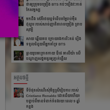
ថា​ឲ្យ​ក្រុម​ចម្រៀង BTS កប់ៗ​រឿង​វះកាត់​
កែ​សម្ផស្ស
​មក​ដឹង​ ស៊េរីរថយន្ត​ទំនើប​តម្លៃ​រាប់​ម៉ឺន​
ដុល្លារ របស់​សាច់​ញាតិ​តារាចម្រៀង ​​ព្រាប
សុវត្ថិ
សាយ ឆ្លើយតប​ ក្រោយរង​ការ​រិះគន់ រឿង​
ទទួលជំនួយពីអ្នកគាំទ្រ BTS
ធ្លាយ​រូប​អាក្រាត​កាយ ឌីជេ អាលីយ៉ា លើ​
បណ្ដាញ​សង្គម​គួរ​ឲ្យ​ភ្ញាក់​ផ្អើល
អត្ថបទថ្មី
ទីបំផុតសំណើរសុំមិត្តស្រីរៀបការ របស់
Cristiano Ronaldo ជោគជ័យហើយ!
បន្ទាប់ពីមានទំនាក់ទំនងរយៈពេល 9 ឆ្នាំ
កន្លង