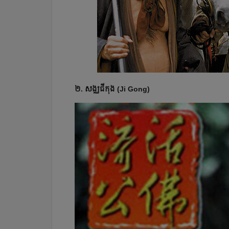
២. សង្ឈជីកុង (Ji Gong)