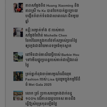
តារាសម្ដែងចិន Huang Xiaoming និង
តារាស្រី Ye Ke បានបែកបាក់គ្នាក្រោយ
បង្កើតទំនាក់ទំនងជាសាធារណៈជិតមួយ
ឆ្នាំ
គន្លឹះសម្ងាត់ទាំង ៥ របស់តារា
សម្តែងតៃវ៉ាន់ Michelle Chen
ចែករំលែកក្នុងការថែទាំសម្រស់ប្រចាំថ្ងៃ
ឲ្យក្មេងជាងវ័យមានទម្រង់មុខស្អាត
នៅមិនដាច់អាល័យប្តីរបស់ Barbie Hsu
'ទៅមើលផ្នូរប្រពន្ធរបស់គាត់ជារៀងរាល់
ថ្ងៃ
គ្រប់គ្នាកំពុងចាប់អារម្មណ៍លើឈុត
Fashion របស់ Lisa ចូលរួមក្នុងកម្មវិធីដ៏
ធំ Met Gala 2025
លោក ត្រាំ ប្រកាសគម្រោងដាក់ពន្ធ
១០០% លើភាពយន្តបរទេស អាចនឹង
ធ្វើឱ្យសំបុត្រកុនឡើងថ្លៃ