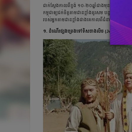
ជាក់ស្ដែង​កាល​ពី​ខ្ទង់ ១០-២០ឆ្នាំ​ជាង​មុន រឿងភាគ​ចិន​
កម្ពុជា​ឲ្យ​ជក់ចិត្ត​តាមដាន​ខ្លាំង​គួរ​សម បន្ទាប់​ពី​រឿ
របស់​អ្នក​តាមដាន​ខ្លាំង​ជាងគេ​កាលពី​ជំនាន់មុន៖
១. ដំណើរផ្សងព្រេងទៅទិសខាងលិច (Journey To 