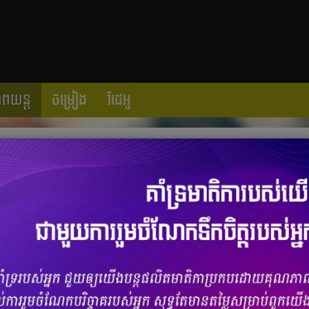
ាពយន្ត
ចម្រៀង
វីដេអូ
យ ជាថ្នាំផ្សំជួយឲ្យអតីតកាលស្រស់បំព្រង
ចំនួនមតិ
0
|
ចំនួនចែករំលែក 0
ចងចាំ​ល្អ​កាលពី​ជំនាន់​ដែល​ការផ្សព្វផ្សាយ​មិនទាន់ទូលំទូលាយ​ខ្លាំង​ ប៉ុន្តែ​
យភាព​អស្ចារ្យ និងជាទីពេញ​ចិត្ត​តាមរយៈ​កម្មវិធី​ជា​ច្រើន ជាពិសេស​រឿងភាគ។