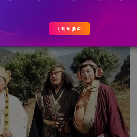
 បាន​ក្លាយជា​ចំណី​អារម្មណ៍​ ស្ថិត​នៅ​លំដាប់​លេខ ១ ដែល​ទាក់ចិត្ត​ប្រជាជន​
ងភាគ​ខ្មែរ។ ដូចនេះ​ Sabay ក៏​បាន​ដក​ស្រង់​នូវ​បណ្ដុំ​រឿងភាគ​ចិន​ដែល​ជាទីសំណព្វ
ចូលរួមឥលូវនេះ
The West)