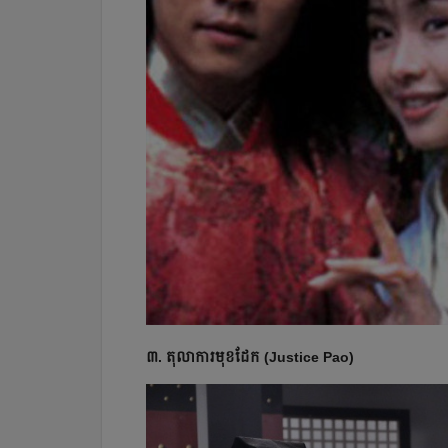
៣. តុលាការមុខដែក (Justice Pao)