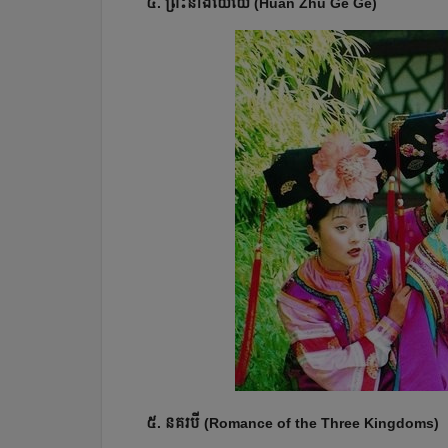
៤. ព្រះនាងយេយេ (Huan Zhu Ge Ge)
៥. នគរបី (Romance of the Three Kingdoms)