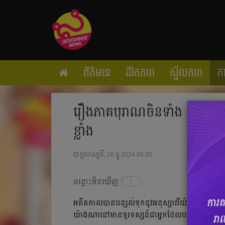
ព័ត៌មាន
ជីវិតតារា
ស្ទីលតារា
ភ
រឿងភាគបុរាណចិនទាំង ១០នេះហើ
ខ្លាំង
ព្រហស្បតិ៍, 26 ធ្នូ 2024 06:30
ចន្លោះមិនឃើញ
អតីតកាល​បាន​បន្សល់ទុក​នូវ​អនុស្សាវរីយ៍ជា​ច្រើន​ ជា​ការ​
យ៉ាង​ណា​នៅ​មាន​ទូរទស្សន៍​ជា​អ្នក​ដែល​បង្ហាញ​ទស្សនី