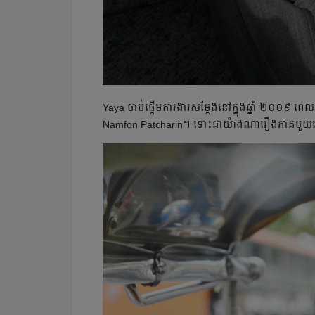
Yaya ចាប់​ផ្ដើម​ការងារ​សម្ដែង​នៅ​ក្នុង​ឆ្នាំ ២០០៩
Namfon Patcharin។ ទោះជា​យ៉ាង​ណា​រឿង​ភាគ​មួយ​នេះ​ 