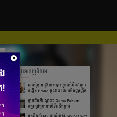
×
អត្ថបទពេញនិយម
តារា​ប៉ុន្មានដួងនេះបោះ​ទុន​រាប់​ម៉ឺន​ដុល្លារ
បង្កើត Brand ខ្លួន​ឯង ដោយមិនញញើត
ភ្ញាក់តិចអី!​ ស្ងាត់ៗ Dome Pakorn
បង្ហាញវត្តមាន​លើទឹកដីកម្ពុជា
អ្នក​ដឹក​នាំ​ MV ប្រចាំ​របស់​ Taylor Swift