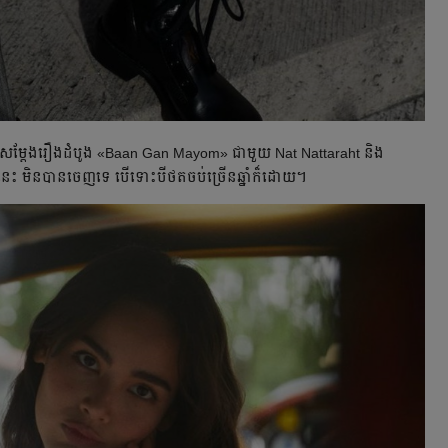
 ពេល​សម្ដែង​រឿង​ដំបូង​ «Baan Gan Mayom» ជាមួយ​ Nat Nattaraht និង
មិន​បាន​ចេញ​ទេ បើ​ទោះ​បី​ថត​ចប់​ច្រើន​ឆ្នាំ​ក៏ដោយ។