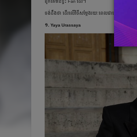
ពួកគេ​មិន​ខ្វះ​ Fan ដែរ។
ចង់​ដឹង​ថា​ ដើរ​លើ​វិថី​សម្ដែង​រយៈ​ពេល​ជា​ច្រើន​មក​នេ
១. Yaya Urassaya