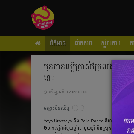
ព័ត៌មាន
ជីវិតតារា
ស្ទីលតារា
ភ
មុនបានល្បីក្រាស់ក្រែលដូចបច្ចុប
នេះ
អាទិត្យ, 6 មីនា 2022 01:00
ចន្លោះមិនឃើញ
Yaya Urassaya និង​ Bella Ranee គឺជា​តារាស្រី​ដែល​ស្ថិត
២​ហក់​ឡើង​ពីមួយឆ្នាំ​ទៅ​មួយ​ឆ្នាំ មិន​ស្រុត​ចុះទាល់​តែ​ស