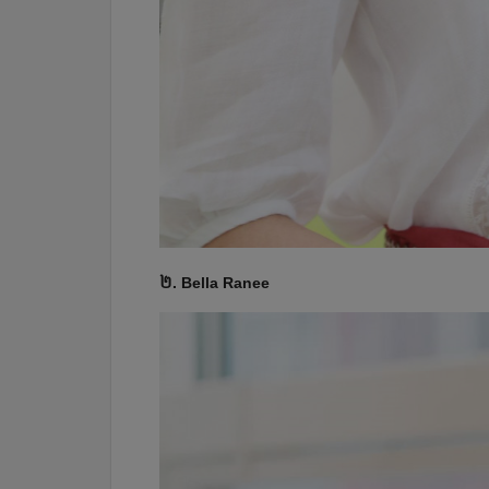
២. Bella Ranee