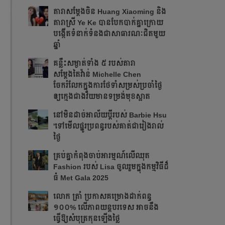
តារាសម្ដែងចិន Huang Xiaoming និង
តារាស្រី Ye Ke បានបែកបាក់គ្នាក្រោយ
បង្កើតទំនាក់ទំនងជាសាធារណៈជិតមួយ
ឆ្នាំ
គន្លឹះសម្ងាត់ទាំង ៥ របស់តារា
សម្តែងតៃវ៉ាន់ Michelle Chen
ចែករំលែកក្នុងការថែទាំសម្រស់ប្រចាំថ្ងៃ
ឲ្យក្មេងជាងវ័យមានទម្រង់មុខស្អាត
នៅមិនដាច់អាល័យប្តីរបស់ Barbie Hsu
'ទៅមើលផ្នូរប្រពន្ធរបស់គាត់ជារៀងរាល់
ថ្ងៃ
គ្រប់គ្នាកំពុងចាប់អារម្មណ៍លើឈុត
Fashion របស់ Lisa ចូលរួមក្នុងកម្មវិធីដ៏
ធំ Met Gala 2025
លោក ត្រាំ ប្រកាសគម្រោងដាក់ពន្ធ
១០០% លើភាពយន្តបរទេស អាចនឹង
ធ្វើឱ្យសំបុត្រកុនឡើងថ្លៃ