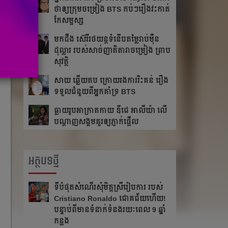
ថា​ឲ្យ​ក្រុម​ចម្រៀង BTS កប់ៗ​រឿង​វះកាត់​
កែ​សម្ផស្ស
​មក​ដឹង​ ស៊េរីរថយន្ត​ទំនើប​តម្លៃ​រាប់​ម៉ឺន​
ដុល្លារ របស់​សាច់​ញាតិ​តារាចម្រៀង ​​ព្រាប
សុវត្ថិ
សាយ ឆ្លើយតប​ ក្រោយរង​ការ​រិះគន់ រឿង​
ទទួលជំនួយពីអ្នកគាំទ្រ BTS
ធ្លាយ​រូប​អាក្រាត​កាយ ឌីជេ អាលីយ៉ា លើ​
បណ្ដាញ​សង្គម​គួរ​ឲ្យ​ភ្ញាក់​ផ្អើល
អត្ថបទថ្មី
ទីបំផុតសំណើរសុំមិត្តស្រីរៀបការ របស់
Cristiano Ronaldo ជោគជ័យហើយ!
បន្ទាប់ពីមានទំនាក់ទំនងរយៈពេល 9 ឆ្នាំ
កន្លង