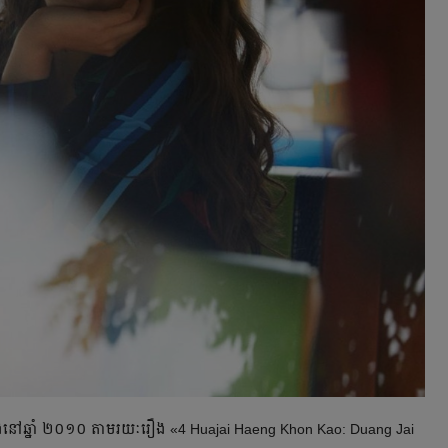
ង​ឡើង​នៅ​ឆ្នាំ ២០១០ តាមរយៈ​រឿង​ «4 Huajai Haeng Khon Kao: Duang Jai