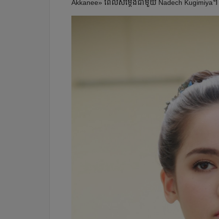
Akkanee» ពេល​សម្ដែង​ជាមួយ​ Nadech Kugimiya។