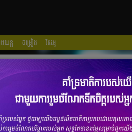
ាពយន្ត
ចម្រៀង
វីដេអូ
្បន្ន Yaya និង Bella ផ្ដើមចេញពីចំណុចទាំង
ចំនួនមតិ
0
|
ចំនួនចែករំលែក 0
​នៅ​ជួរ​មុខ​ប្រចាំ​ប៉ុស្តិ៍លេខ ៣ និង​ប្រទេស​ថៃ។ កេរ្តិ៍ឈ្មោះ​របស់​ពួកគេ​ទាំង​
ោះ ហើយ​ការ​គាំទ្រ​នេះ​មិន​មែន​មាន​តែ​នៅ​ក្នុង​ប្រទេស​ទេ សូម្បី​នៅ​ក្រៅ​ក៏​