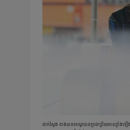
ជាក់ស្ដែង​ នាង​បាន​កេណ្ឌ​បាន​ប្រជាប្រិយភាព​ខ្លាំ