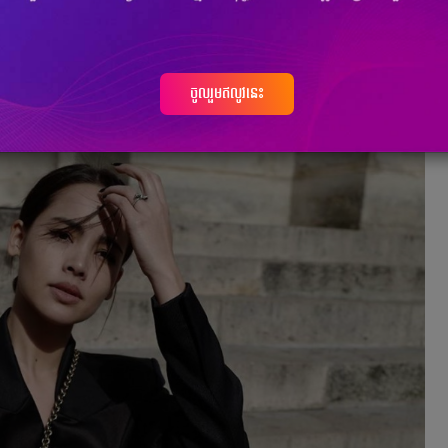
ះ​ តារា​ទាំង ២​ជោគជ័យ​បែប​ណា​ខ្លះ?
ចូលរួមឥលូវនេះ