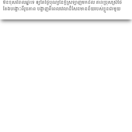
មិនខុសពីរាល់ឆ្នាំទេ ឲ្យតែថ្ងៃបុណ្យនៃក្ដីស្រឡាញ់មក​ដល់ តារា​ប្រុសស្រី​ថៃ​
តែង​បង្ហោះពីរូបភាព​ បង្ហាញពីពេល​វេលាដ៏សែន​មាន​ន័យ​របស់ខ្លួន​ជាមួយ​