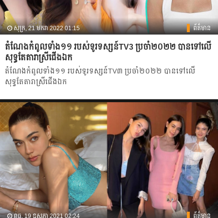
សុក្រ, 21 មករា 2022 01:15
ព័ត៌មាន
តំណែងកំពូលទាំង១១ របស់ទូរទស្សន៍TV3 ប្រចាំ២០២២ បានទៅលើ
សុទ្ធតែតារាស្រីជើងឯក
តំណែងកំពូលទាំង១១ របស់ទូរទស្សន៍TV៣ ប្រចាំ២០២២ បានទៅលើ
សុទ្ធតែតារាស្រីជើងឯក
ពុធ, 19 ឧសភា 2021 02:24
ព័ត៌មាន