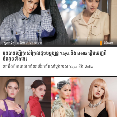
អាទិត្យ, 6 មីនា 2022 01:00
ព័ត៌មាន
មុនបានល្បីក្រាស់ក្រែលដូចបច្ចុប្បន្ន Yaya និង Bella ផ្ដើមចេញពី
ចំណុចទាំងនេះ
មកដឹង​ពី​ភាព​ជោគជ័យ​លើ​អាជីព​សម្ដែង​របស់ Yaya និង​ Bella