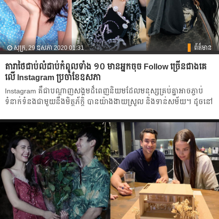
សុក្រ, 29 ឧសភា 2020 01:31
ព័ត៌មាន
តារាថៃជាប់លំដាប់កំពូល​ទាំង ១០ មាន​អ្នក​ចុច Follow ច្រើនជាងគេ​
លើ Instagram ប្រចាំខែឧសភា​
Instagram គឺ​ជាបណ្ដាញ​សង្គម​ដ៏​ពេញ​និយមដែល​មនុស្សគ្រប់គ្នា​អាច​ភ្ចាប់
ទំនាក់ទំនងជាមួយ​នឹង​មិត្តភ័ក្ដិ​ បាន​យ៉ាង​ងាយ​ស្រួល​ និង​ទាន់សម័យ។ ដូច​នៅ​