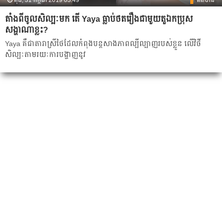
ពុធ, 31 កក្កដា 2019 03:49
ព័ត៌មាន
តាំងពីចូល​សិល្បៈមក តើ Yaya ធ្លាប់ថតរឿងជាមួយតួឯកប្រុស
សង្ហាណាខ្លះ?
Yaya គឺ​ជា​តារា​ស្រី​ថៃ​ដែល​កំពុង​បន្ត​សាង​ភាព​ល្បី​ល្បាញ​របស់​ខ្លួន​ លើ​វិថី​
សិល្បៈ​តាមរយៈ​ការ​បង្ហាញ​នូវ​