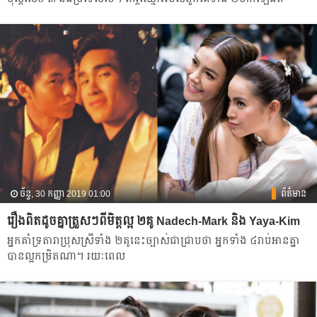
ច័ន្ទ, 30 កញ្ញា 2019 01:00
ព័ត៌មាន
រឿងពិតដូចគ្នាត្រួសៗ​ពី​​មិត្តល្អ ២គូ Nadech-Mark និង​ Yaya-Kim
អ្នក​គាំទ្រ​តារា​ប្រុសស្រី​ទាំង​ ២​គូ​នេះ​ច្បាស់​ជា​ជ្រាប​ថា​ អ្នក​ទាំង​ ៤​រាប់អាន​គ្នា​
បាន​ល្អ​កម្រិត​ណា។ រយៈពេល​