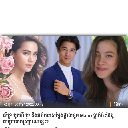
ពុធ, 10 កុម្ភៈ 2021 09:43
ព័ត៌មាន
គាំទ្រយូរហើយ! ដឹងអត់តារាសម្ដែងថ្ពាល់ខួច Mario ធ្លាប់ប៉ះដៃគូ
ជាមួយតារាស្រីរូបណាខ្លះ?