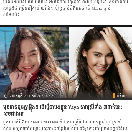
បើគិតមកដល់ពេលបច្ចុប្បន្ន អាចនិយាយបានថា តារាប្រុសរូបនេះឆ្លងកាត់ការ
សម្ដែងជាច្រើនរឿងហើយដែរ។ ប៉ុន្តែធ្លាប់ដឹងអត់ថាតើ Mario ធ្លាប់
សម្ដែងប៉ះ...
ព្រហស្បតិ៍, 21 មករា 2021 03:32
ព័ត៌មាន
មុខមាត់ដូចគ្នាម្ល៉ឹងៗ បើ​ធ្វើជាបងប្អូន Yaya តារាស្រីទាំង ៣​នាក់នេះ​
សមជាងគេ
អ្នកណា​ក៏ដឹង​ថា Yaya Urassaya គឺ​ជា​តារា​ស្រី​ដែល​មាន​ទម្រង់​មុខ​ស្រស់
ស្អាត​ ស័ក្តិសម​ឥតខ្ចោះ ស្ទើរគ្មាន​កន្លែង​ទាស់។ ប៉ុន្តែ​ទោះ​បី​កម្រ​មាន​អ្នកដែល​