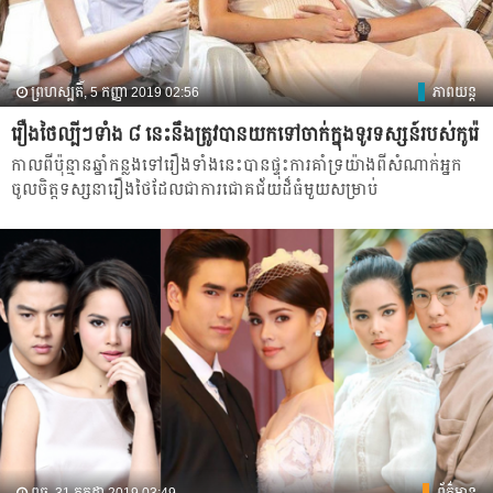
ព្រហស្បតិ៍, 5 កញ្ញា 2019 02:56
ភាពយន្ត
រឿង​ថៃ​ល្បី​ៗទាំង ៨ នេះ​នឹង​ត្រូវ​បាន​យក​ទៅ​ចាក់​ក្នុង​ទូរទស្សន៍​របស់​កូរ៉េ
កាល​ពី​ប៉ុន្មាន​ឆ្នាំ​កន្លង​ទៅ​រឿង​ទាំង​នេះ​បាន​ផ្ទុះ​ការ​គាំទ្រ​យ៉ា​ង​ពី​សំ​ណាក់​អ្នក​
ចូល​ចិត្ត​ទស្សនា​រឿង​ថៃ​ដែល​ជា​ការ​ជោគ​ជ័យ​ដ៏​ធំ​មួយ​សម្រាប់​