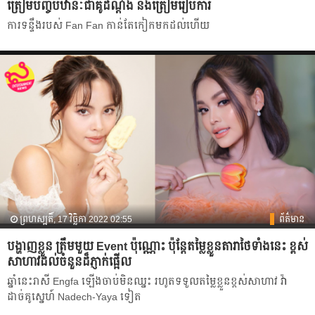
ត្រៀមបញ្ចប់ឋានៈជាគូដណ្ដឹង និងត្រៀមរៀបការ
ការទន្ទឹងរបស់ Fan Fan កាន់តែកៀកមកដល់ហើយ
ព្រហស្បតិ៍, 17 វិច្ឆិកា 2022 02:55
ព័ត៌មាន
បង្ហាញ​ខ្លួន ត្រឹមមួយ Event ប៉ុណ្ណោះ ប៉ុន្តែតម្លៃខ្លួនតារា​ថៃទាំងនេះ ខ្ពស់
សាហាវដល់ចំនួនដ៏ភ្ញាក់ផ្អើល
ឆ្នាំនេះរាសី Engfa ឡើងចាប់មិនឈ្នះ រហូតទទួលតម្លៃខ្លួនខ្ពស់សាហាវ វ៉ា
ដាច់គូស្នេហ៍ Nadech-Yaya ទៀត