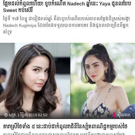
ផ្អែមដល់កំពូលហើយ! ខួបកំណើត Nadech ឆ្នាំនេះ Yaya ជូនពរបែប
Sweet កប់ស៊េរី
ថ្ងៃទី ១៧ ខែធ្នូ ជា​រៀង​រាល់​ឆ្នាំ គឺ​ជា​ខួប​កំណើត​របស់​តារា​សម្ដែង​ដ៏​ស្រស់សង្ហា​
Nadech Kugimiya ដែល​តែង​ទទួល​បាន​ការ​អបអរ​ និង​ជូនពរ​ជា​ច្រើន​ពី​អ្នក
គាំទ្រ
សុក្រ, 1 វិច្ឆិកា 2019 02:50
ស្ទីលតារា
តារា​ស្រី​ថៃ​ទាំង​ ៥ នេះ​ជាប់​ជា​កំពូល​រាជិនី​នៃ​ស្ប៉ត​ពាណិជ្ជកម្ម​របស់​ថៃ