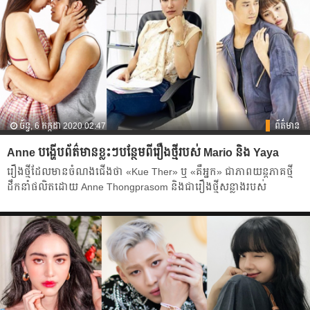
ច័ន្ទ, 6 កក្កដា 2020 02:47
ព័ត៌មាន
Anne បង្ហើប​ព័ត៌មាន​ខ្លះៗ​បន្ថែម​ពី​រឿង​ថ្មី​របស់​ Mario និង​ Yaya
រឿង​ថ្មី​ដែល​មាន​ចំណងជើង​ថា​ «Kue Ther» ឬ «គឺអ្នក» ជា​ភាព​យន្ត​ភាគ​ថ្មី​​
ដឹក​នាំ​ផលិត​ដោយ​ Anne Thongprasom និង​ជា​រឿង​ថ្មី​សន្លាង​របស់​