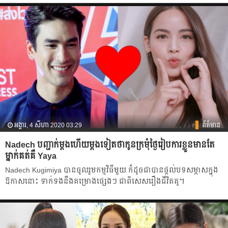
អង្គារ, 4 សីហា 2020 03:29
ព័ត៌មាន
Nadech បញ្ជាក់ម្ដង​ហើយ​ម្ដងទៀត​ថា​កូនក្រមុំ​ថ្ងៃ​រៀប​ការខ្លួនមាន​តែ​
ម្នាក់​គត់​គឺ Yaya
Nadech Kugimiya បានចូល​រួម​កម្មវិធី​មួយ​ ក៏​ដូចជា​បានផ្ដល់​បទ​សម្ភាស​ក្នុង​
ឱកាស​នោះ​ ទាក់ទង​នឹង​គម្រោង​ផ្សេងៗ ជាពិសេស​រឿង​ជីវិត​គូ។