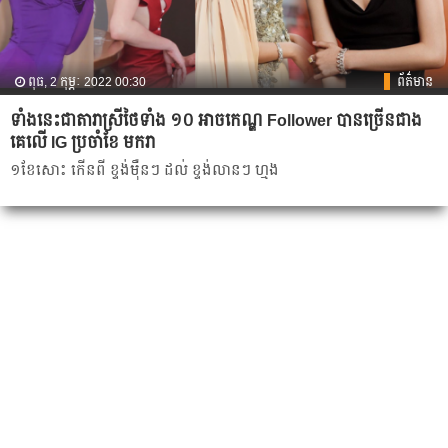
ពុធ, 2 កុម្ភៈ 2022 00:30
ព័ត៌មាន
ទាំងនេះជាតារាស្រីថៃទាំង ១០ អាចកេណ្ឌ Follower បានច្រើនជាង
គេលើ IG ប្រចាំខែ មករា
១ខែសោះ កើនពី ខ្ទង់ម៉ឺនៗ ដល់ ខ្ទង់លានៗ ហ្មង