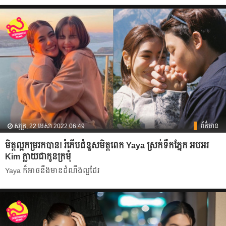
សុក្រ, 22 មេសា 2022 06:49
ព័ត៌មាន
មិត្តល្អកម្ររកបាន! រំភើបជំនួសមិត្តពេក Yaya ស្រក់ទឹកភ្នែក អបអរ
Kim ក្លាយជាកូនក្រមុំ
Yaya ក៏អាចនឹងមានដំណឹងល្អដែរ