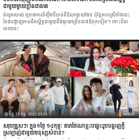
ជាមួយម្ដាយខ្លាំងជាងគេ
ធំលូតលាស់ ក្រោម​ការចិញ្ចឹមបីបាច់ពីឪពុកម្ដាយ​មែន ប៉ុន្តែ​តារា​ស្រី​ទាំងនេះ​
តែង​បង្ហាញភាពជិតស្និទ្ធ​ជាមួយ​នឹង​ម្ដាយ​ច្រើនជាងឪពុកទៀត។ ទោះ​បី​ជា​
ពេល​នេះ​
ច័ន្ទ, 15 កុម្ភៈ 2021 03:05
ព័ត៌មាន
សរុបត្រួសៗ! ក្នុង១ថ្ងៃ ១៤កុម្ភៈ តារាថៃណាខ្លះបង្ហោះរូបបង្ហាញក្ដី
ស្រឡាញ់ជាមួយមនុស្សសំខាន់?