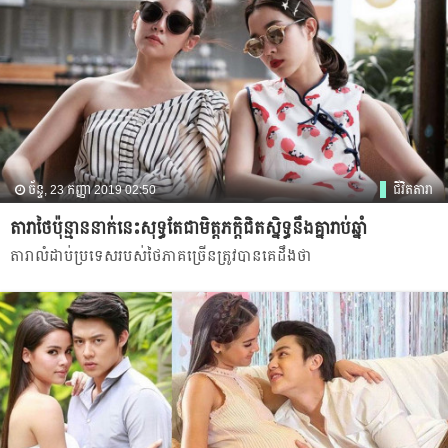
ច័ន្ទ, 23 កញ្ញា 2019 02:50
ជីវិតតារា
តារា​ថៃ​ប៉ុន្មាន​នាក់​នេះ​សុទ្ធ​តែ​ជាមិត្តភក្ដិ​ជិត​ស្និទ្ធ​នឹង​គ្នារាប់​ឆ្នាំ
តារា​លំដាប់​ប្រទេស​របស់​ថៃភាគ​ច្រើន​ត្រូវ​បាន​គេ​ដឹង​ថា