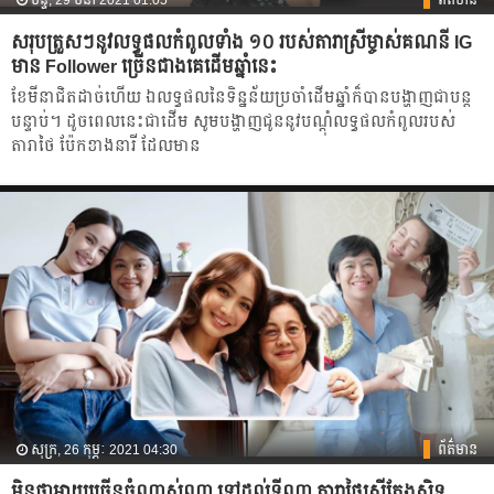
ច័ន្ទ, 29 មីនា 2021 01:05
ព័ត៌មាន
សរុបត្រួសៗនូវលទ្ធផល​កំពូលទាំង ១០ របស់តារាស្រីម្ចាស់គណនី IG
មាន Follower ច្រើនជាងគេដើមឆ្នាំនេះ
ខែមីនាជិត​ដាច់ហើយ ឯលទ្ធផល​នៃ​ទិន្នន័យប្រចាំដើមឆ្នាំក៏បាន​បង្ហាញ​ជា​បន្ត
បន្ទាប់។ ដូចពេល​នេះជាដើម សូម​បង្ហាញជូននូវបណ្ដុំលទ្ធផល​កំពូល​របស់
តារាថៃ ប៉ែក​ខាងនារី ដែល​មាន
សុក្រ, 26 កុម្ភៈ 2021 04:30
ព័ត៌មាន
មិនថាអាយុច្រើនចំណាស់ណា ទៅដល់ទីណា តារាថៃស្រីតែងស្និទ្ធ