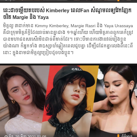
នេះជា​ចម្លើយតបរបស់ Kimberley ពេលFan សំណូមពរឲ្យវែកញែក
ចរិត Margie និង Yaya
មិត្តល្អ​ ៣នាក់មាន​ Kimmy Kimberley, Margie Rasri និង Yaya Urassaya
គឺជា​ក្រុមមិត្តភ័ក្តិដែល​រាប់អាន​គ្នា​ជាង ១១ឆ្នាំ​ហើយ ហើយមិត្តភាពពួកគេក៏ត្រូវ​
បាន​មហាជន​សរសើរ​មិនដាច់ពីមាត់ដែរ។ ទោះ​បី​មាន​ការងារ​រវល់រៀងខ្លួន​
យ៉ាង​ណា ក៏អ្នក​ទាំង ៣​ឧស្សាហ៍ឆ្លៀតពេលជួបគ្នា ដើម្បី​ជជែកគ្នា​លេងពីនេះពី
នោះ ក្នុង​នាម​ជា​មិត្តល្អ​ប្រៀបដូច​បងប្អូន។