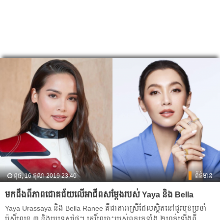
ពុធ, 16 តុលា 2019 23:40
ព័ត៌មាន
មកដឹង​ពី​ភាព​ជោគជ័យ​លើ​អាជីព​សម្ដែង​របស់ Yaya និង​ Bella
Yaya Urassaya និង​ Bella Ranee គឺជា​តារាស្រី​ដែល​ស្ថិត​នៅ​ជួរ​មុខ​ប្រចាំ​
ប៉ុស្តិ៍លេខ ៣ និង​ប្រទេស​ថៃ។ កេរ្តិ៍ឈ្មោះ​របស់​ពួកគេ​ទាំង​ ២​ហក់​ឡើង​ពី