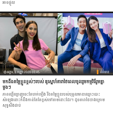
អាច​ផ្ដួល​
អង្គារ, 1 កញ្ញា 2020 03:45
ព័ត៌មាន
មកដឹងតម្លៃខ្លួនខ្ពស់ៗរបស់ គូស្នេហ៍តារាថៃពេល​ចូលរួមកម្មវិធីរួមគ្នា
ម្ដងៗ
ភាព​ល្បី​ល្បាញ​ចេះ​តែ​ហក់​ឡើង​ រីឯតម្លៃ​ខ្លួន​របស់​បុគ្គល​មាន​ឈ្មោះ​បោះ
សំឡេង​នោះ​ក៏​នឹង​កាន់​តែ​តែ​ខ្ពស់​ទៅតាម​នោះដែរ។ ដូច​តារាថៃ​ខាងក្រោម​
សុទ្ធ​សឹង​ជាប់​