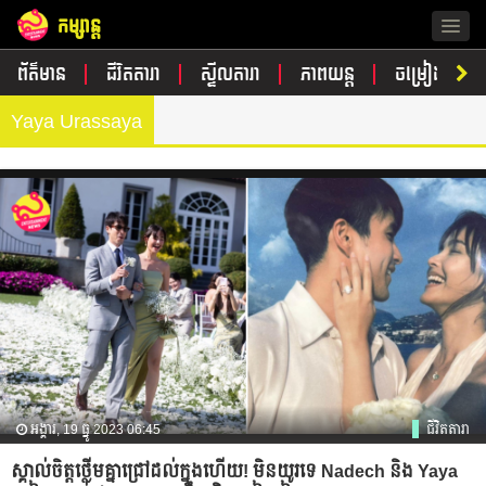
កម្សាន្ត
Togg
navig
ព័ត៌មាន
ជីវិតតារា
ស្ទីលតារា
ភាពយន្ត
ចម្រៀង
Yaya Urassaya
អង្គារ, 19 ធ្នូ 2023 06:45
ជីវិតតារា
ស្គាល់ចិត្តថ្លើមគ្នាជ្រៅដល់ក្នុងហើយ! មិនយូរទេ Nadech និង Yaya