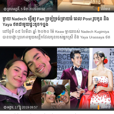
ព្រហស្បតិ៍, 5 មីនា 2020 09:02
ព័ត៌មាន
ម្ដាយ​ Nadech ធ្វើ​ឲ្យ​ Fan ​ច្រឡំទ្រង់ទ្រាយធំ ពេល​ Post រូបកូន និង​
Yaya ថតជាមួយផ្ទះតូច១ខ្នង
នៅ​ថ្ងៃ​ទី ០៥ ខែមីនា ឆ្នាំ ២០២០​ ម៉ែ Keaw ម្ដាយ​របស់ Nadech Kugimiya
បាន​បង្ហោះរូបភាព​មួយ​សន្លឹក​ដែល​កូន​របស់​អ្នក​ស្រី​ និង​ Yaya Urassaya ថត​
អង្គារ, 17 ធ្នូ 2019 09:57
ព័ត៌មាន