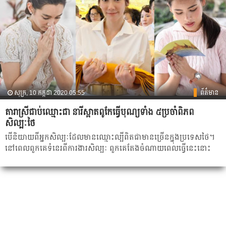
សុក្រ, 10 កក្កដា 2020 05:55
ព័ត៌មាន
តារាស្រីជាប់ឈ្មោះ​ជា នារីស្អាតពូកែធ្វើបុណ្យទាំង​ ៥​ប្រចាំពិភព
សិល្បៈថៃ
បើនិយាយ​ពី​អ្នក​សិល្បៈ​ដែល​មានឈ្មោះ​ល្បីពិតជា​មាន​ច្រើន​ក្នុង​ប្រទេស​ថៃ។
នៅពេល​ពួកគេ​ទំនេរ​ពីការងារ​សិល្បៈ ពួកគេ​តែង​ចំណាយ​ពេល​ធ្វើ​នេះ​នោះ​