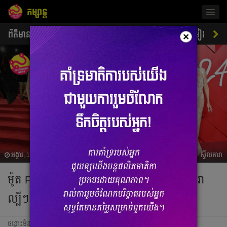
កម្សាន្ត
Togg
navig
ព័ត៌មាន
ជីវិតតារា
ស្ទីលតារា
ភាពយន្ត
ចម្រៀង
×
អង្គារ, 17 ធ្នូ 2024 08:13
ស្ទីលតារា
ម៉ូត Fashion ស្អាតៗ ទាន់សម័យ ពាក់ដោយតារា
ល្បីៗ ក្នុងកម្មវិធី British Fashion Awards
ចន្លោះមិនឃើញ