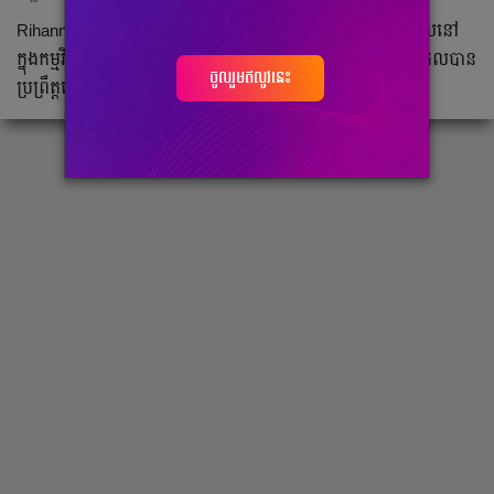
Rihanna និង A$AP Rocky បានលេចវត្តមានយ៉ាងគួរឱ្យភ្ញាក់ផ្អើលនៅ
ក្នុងកម្មវិធី British Fashion Awards ដ៏ធំប្រចាំចក្រភពអង់គ្លេស ដែលបាន
ចូលរួមឥលូវនេះ
ប្រព្រឹត្តទៅកាលពីដើមខែ ធ្នូ ឆ្នាំ ២០២៤ ថ្មីៗនេះ។