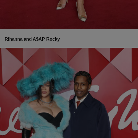
Rihanna and A$AP Rocky