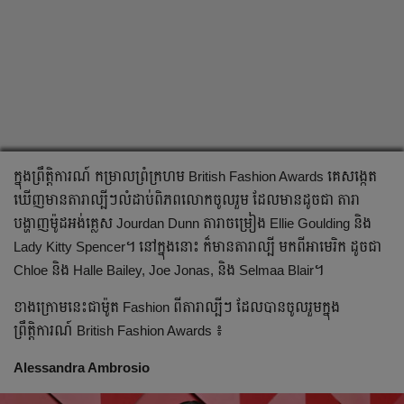
ក្នុងព្រឹត្តិការណ៍ កម្រាលព្រំក្រហម British Fashion Awards គេសង្កេត
ឃើញមានតារាល្បីៗលំដាប់ពិភពលោកចូលរួម ដែលមានដូចជា តារា
បង្ហាញម៉ូដអង់គ្លេស Jourdan Dunn តារាចម្រៀង Ellie Goulding និង
Lady Kitty Spencer។ នៅក្នុងនោះ ក៏មានតារាល្បី មកពីអាមេរិក ដូចជា
Chloe និង Halle Bailey, Joe Jonas, និង Selmaa Blair។
ខាងក្រោមនេះជាម៉ូត Fashion ពីតារាល្បីៗ ដែលបានចូលរួមក្នុង
ព្រឹត្តិការណ៍ British Fashion Awards ៖
Alessandra Ambrosio