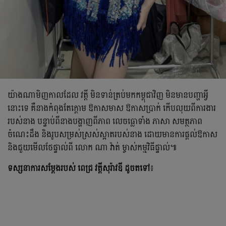
យ៉ាងណាមិញកាលដែល វត្តី មិនទាន់ត្រប់មកកម្ពុជាវិញ មិនមានបញ្ហាអ្វី
នោះទេ គឺនាងកំពុងតែក្ដោម ឱកាសមាស ឱកាសប្រាក់ កើបលុយពីការងារ
របស់នាង បន្ទាប់ពីនាងបង្ហាញពីភាព លេចធ្លោទាំង ភាសា សមត្ថភាព
ចំណេះដឹង និងរូបសម្រស់ស្រស់ស្អាតរបស់នាង ដោយមានការផ្ដល់ឱកាស
និងជួយមើលថែផ្ទាល់ពី លោក ណា វ៉ាត់ ម្ចាស់កម្មវិធីផ្ទាល់៕
ទស្សនាការសម្ដែងរបស់ ពេជ្រ វត្តីសុរ៉ាវឌី ដូចតទៅ
៖