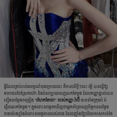
អ្វីដែលគ្រប់ចាប់អារម្មណ៍ចុងក្រោយនេះ គឺកាលពីថ្មីៗនេះ វត្តី បានធ្វើឱ្យ
មហាជនថៃស្រែកហ៊ោ និងរាំសប្បាយពេញឆាកតែម្ដង ដែលកញ្ញាផ្ទាល់បាន
ឡើងសម្ដែងចម្រៀង “
រហែកតែខោ” របស់កញ្ញា រ៉ាប៊ី
មានទាំងក្រុមរាំ រាំ
ផ្អើលឆាកតែម្ដង។ ក្នុងនោះសង្កេតឃើញថាអ្នកគាំទ្រពេញចិត្តការសម្ដែង
នាងយ៉ាងខ្លាំងចំពោះសមត្ថភាពរបស់នាង ដែលញ៉ាំងឱ្យបរិយាកាសកាន់តែ