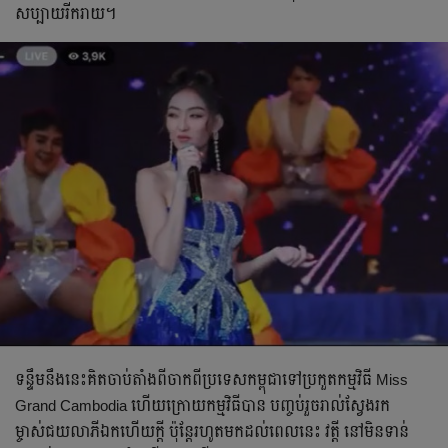
សប្បាយរីករាយ។
ទន្ទឹមនឹងនេះគិតចាប់តាំងពីចាកពីប្រទេសកម្ពុជាទៅប្រកួតកម្មវិធី Miss
Grand Cambodia ហើយក្រោយកម្មវិធីបាន បញ្ចប់រួចរាល់ស្វែងរក
ម្ចាស់ជយលាភីឯកហើយក្ដី ប៉ុន្តែរហូតមកដល់ពេលនេះ វត្តី នៅមិនទាន់