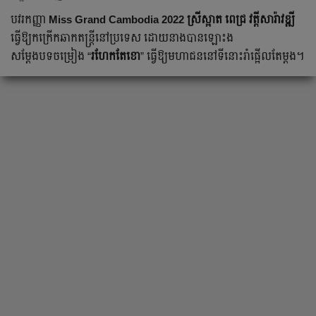
បវរកញ្ញា
Miss Grand Cambodia 2022 ស្រីស្អាត ពេជ្រ វត្តីសារ៉ាវឌ្ឍី
ធ្វើឱ្យកក្រើកឆាកតន្រ្តីនៅប្រទេស ដោយនាងបានឡោះង
សម្ដែងបទចម្រៀង “
រហែកតែខោ
” ធ្វើឱ្យមហាជននៅទីនោះរាំផ្អើលតែម្ដង។