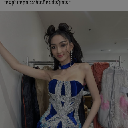
ត្រឡប់ មកប្រទេសកំណើតនៅឡើយទេ។