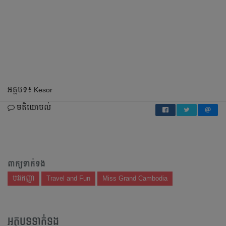
អត្ថបទ៖ Kesor
មតិយោបល់
ពាក្យទាក់ទង
បវរកញ្ញា
Travel and Fun
Miss Grand Cambodia
អត្ថបទទាក់ទង