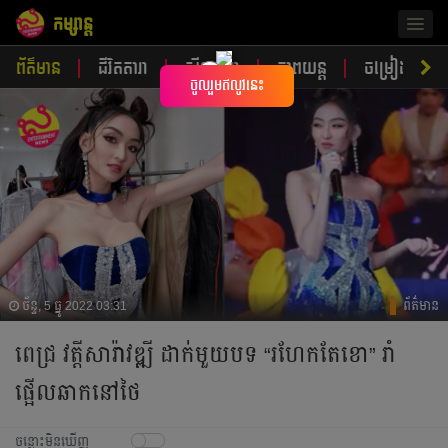
កម្សាន្ត
Togg
navig
ព័ត៌មាន
ជីវិតតារា
ស្ទីលតារា
ភាពយន្ត
ចម្រៀង
×
ចូលរួមឥលូវនេះ
ច័ន្ទ, 5 ធ្នូ 2022 03:31
ព័ត៌មាន
ពេជ្រ វត្តីសារ៉ាវឌ្ឍី ដាក់មួយបទ “រហែកតែខោ” រាំ
ផ្អើលឆាកនៅថៃ
ចន្លោះមិនឃើញ