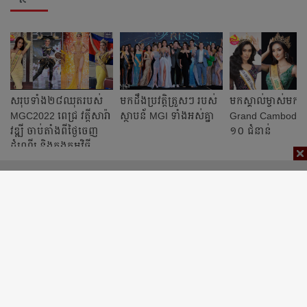
សរុបទាំង២៨ឈុតរបស់
មកដឹងប្រវត្តិត្រួសៗ របស់
មកស្គាល់ម្ចាស់មកុ
MGC2022 ពេជ្រ វត្តីសារ៉ា
ស្ថាបន័ MGI ទាំងអស់គ្នា
Grand Cambodia 
វឌ្ឍី ចាប់តាំងពីថ្ងៃចេញ
១០ ជំនាន់
ដំណើរ និងក្នុងកម្មវិធី
ប្រកួត