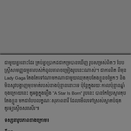
ជាមួយ​គ្នា​នោះ​ដែរ គ្រប់​គ្នា​ប្រាកដ​ជា​កម្រ​បាន​ឃើញ រូប​សម្រស់​ពិត​ៗ បែប​
ស្ត្រី​សាមញ្ញ​ធម្មតា​របស់​កំពូល​តារា​ចម្រៀង​រូប​នេះ​ណាស់។ ជា​ការ​ពិត​ ពី​មុន
Lady Gaga តែង​តែ​ទៅ​ណា​មក​ណា​ជាមួយ​ឈុត​តុប​តែង​ខ្លួន​ចម្លែក​ៗ និង​
មិន​សូវ​បង្ហាញ​មុខមាត់​របស់​នាង​ប៉ុន្មាន​នោះ​ទេ ប៉ុន្តែ​ក្នុង​រយៈកាល​ប៉ុន្មាន​ឆ្នាំ​
ចុងក្រោយនេះ តួអង្គ​ក្នុង​រឿង "A Star Is Born” រូប​នេះ បាន​កែប្រែ​ស្ការតុប
តែងខ្លួន​ មក​ជា​​បែប​លក្ខណៈ​​សុភាពនារី​ ដែល​មើល​ទៅ​ស្រស់​ស្អាត​បំផុត
គួរ​ឲ្យ​ស្ងើច​សរសើរ៕
ទស្សនា​រូបភាព​ខាង​ក្រោម៖