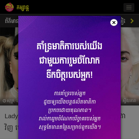
កម្សាន្ត
Togg
navig
ព័ត៌មាន
ជីវិតតារា
ស្ទីលតារា
ភាពយន្ត
ចម្រៀង
×
សុក្រ, 19 តុលា 2018 03:10
ស្ទីលតារា
Lady Gaga ​តែង​ខ្លួន​ប្លែកៗ ដល់​​ប្ដូរមកបែប​ធម្មតា​
វិញ ឃើញ​ហើយចង់​លង់