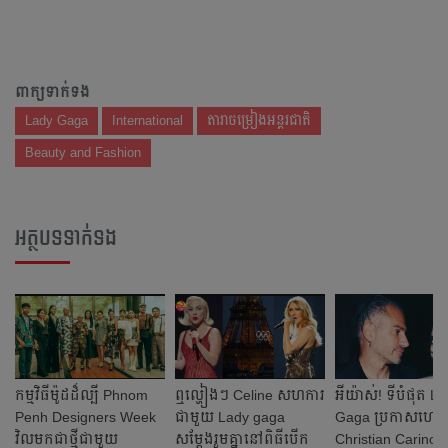
ពាក្យទាក់ទង
Lady Gaga
International
តារាចម្រៀងអន្តរជាតិ
Beauty and Fashion
អត្ថបទទាក់ទង
កម្មវិធីម៉ូដដ៏ល្បី Phnom
ឮល្ហៀងៗ Celine សហការ
អីយ៉ាស់! ទី​បំផុត L
Penh Designers Week
ជាមួយ Lady gaga
Gaga ប្រកាស​ហៅ
វិលមកជាថ្មីជាមួយ
សម្ដែងរួមគ្នានៅពិធីបើក
Christian Carino ជា