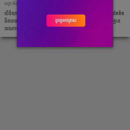
ចន្លោះមិនឃើញ
បើ​និយាយ​ពី​ឈ្មោះ​តារា​ចម្រៀង Lady Gaga មហាជន​ជា​ច្រើន​តែង​តែ​គិត​
ចូលរួមឥលូវនេះ
ពី​តារា​ចម្រៀង​ស្រី​ម្នាក់​ដែល​ចូលចិត្ត​លេង​ស្ទីល​តែង​ខ្លួន​ប្លែក​ៗ ដែល​គ្មាន​
នរណា​ធ្វើ​ដូច។