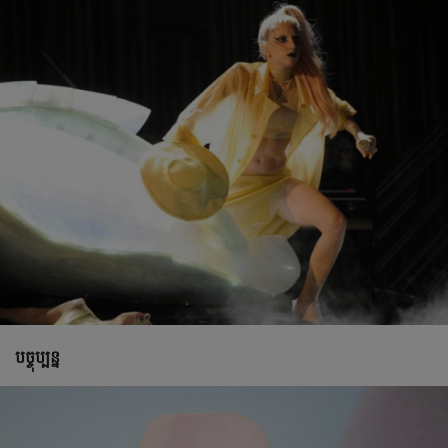
បច្ចុប្បន្ន