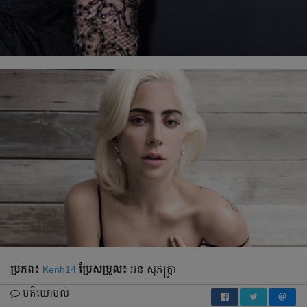
ប្រភព៖
Kenh14
ប្រែ​សម្រួល៖
អន សុភក្ត្រា
មតិយោបល់