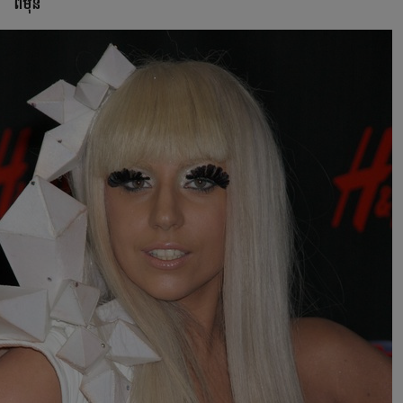
ពី​មុន