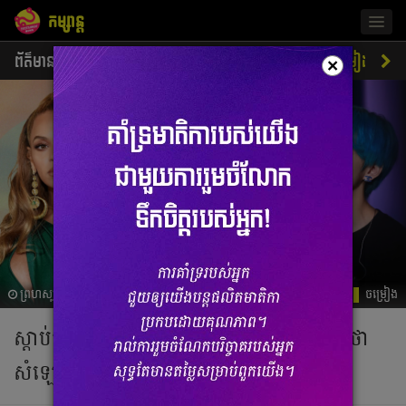
កម្សាន្ត
Togg
navig
ព័ត៌មាន
ជីវិតតារា
ស្ទីលតារា
ភាពយន្ត
ចម្រៀង
×
ព្រហស្បតិ៍, 15 សីហា 2019 03:54
ចម្រៀង
ស្ដាប់តារាចម្រៀងទាំងនេះ ច្រៀងគោក ទើបដឹងថា
សំឡេង​ពីរោះ​កម្រិតណា (វីដេអូ)