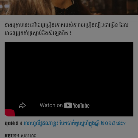
ខាង​ក្រោម​នេះ​ជា​វីដេអូ​ច្រៀង​គោក​របស់​តារា​ចម្រៀង​ល្បីៗ​ជា​ច្រើន ដែល​
អាច​ឲ្យ​អ្នក​គាំទ្រ​ស្ដាប់​ដឹង​សំឡេង​ពិត ៖
ចុចអាន ៖
តារា​ហូលីវូដណា​ខ្លះ​ បែកបាក់គូស្នេហ៍​ក្នុង​ឆ្នាំ ​២០១៩​ នេះ​​?
អត្ថបទ៖
សុខហេង