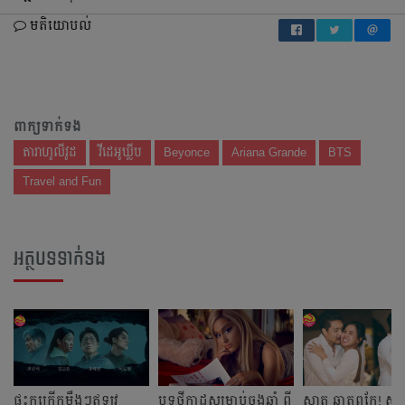
មតិយោបល់
ពាក្យទាក់ទង
តារាហូលីវូដ
វីដេអូឃ្លីប
Beyonce
Ariana Grande
BTS
Travel and Fun
អត្ថបទទាក់ទង
ផ្ទុះកក្រើកម្លឹងៗឥឡូវ
បទ​ថ្មីកាដូសម្រាប់ចុងឆ្នាំ ពី
ស្អាត ឆ្លាតពូកែ! សុភ័ក