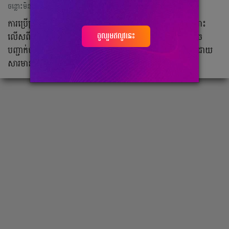
ចន្លោះមិនឃើញ
ការ​ប្រើ​ប្រាស់​នូវ​ Auto-Tune ​ជួយ​ធ្វើ​ឲ្យ​សំឡេង​​​ស្ដាប់​ទៅ​កាន់​តែ​ពីរោះ​
ចូលរួមឥលូវនេះ
លើស​ពី​សំឡេង​ពិត។ ប៉ុន្តែ​តារា​ចម្រៀង​​ក្នុង​វីដេអូ​ខាង​ក្រោម​នេះ អាច​
បញ្ជាក់​​បាន​ថា​ពួក​គេ​មិន​ត្រូវ​ការ​ Auto-Tune ​ជា​ជំនួយ​នោះ​ឡើយ ដោយ​
សារ​មាន​សំឡេង​ពីរោះ​រណ្ដំ​ពី​កំណើត​ស្រាប់​តែ​ម្ដង។