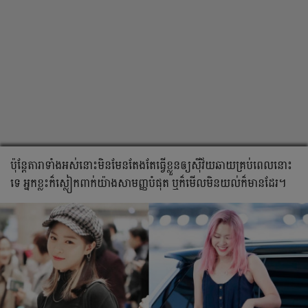
ប៉ុន្តែ​តារា​ទាំង​អស់​នោះ​មិន​មែន​តែង​តែ​ធ្វើ​ខ្លួន​ឲ្យ​ស៊ី​វ័យ​ឆាយ​គ្រប់​ពេល​នោះ​
ទេ អ្នក​ខ្លះ​ក៏​ស្លៀក​ពាក់​យ៉ាង​សាមញ្ញ​បំផុត​ ឬ​ក៏​មើល​មិន​យល់​ក៏​មាន​ដែរ។