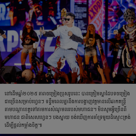
នៅដើមឆ្នាំ២០២៥ តារាចម្រៀងប្រុសរូបនេះ បានត្រៀមស្នាដៃបទចម្រៀង
ជាច្រើនសម្រាប់ហ្វេនៗ ទន្ទឹមពេលគ្នានឹងការបង្ហាញវត្តមានលើឆាកតន្រ្តី
តាមបណ្តាខេត្តទៅតាមការសំណូមពររបស់មហាជន។ មិនសូមអ្វីច្រើនពី
មហាជន ជាពិសេសហ្វេនៗ បងស្នាយ ចង់ឃើញការគាំទ្រមួយដ៏ស្មោះត្រង់
ដើម្បីផ្ដល់កម្លាំងចិត្ដ៕