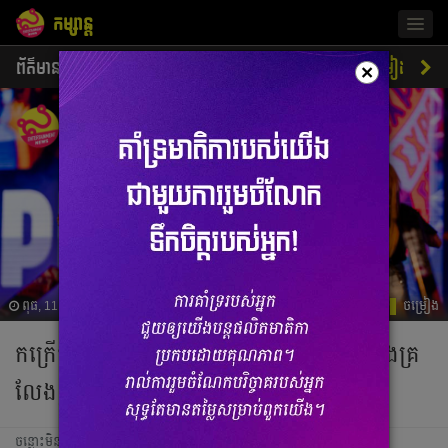
កម្សាន្ត
Togg
navig
ព័ត៌មាន
ជីវិតតារា
ស្ទីលតារា
ភាពយន្ត
ចម្រៀង
×
ពុធ, 11 ធ្នូ 2024 05:42
ចម្រៀង
កក្រើក ២ខេត្ដ ក្រោយបងស្នាយ ចេញច្រៀង និងគ្រ
លែងខ្លួនលើឆាកតន្ដ្រីដ៏អស្ចារ្យប៉ុន្មានថ្ងៃ!
ចន្លោះមិនឃើញ