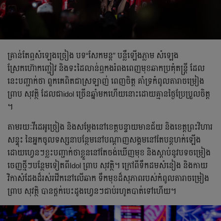
គ្រាន់តែឮសំឡេងច្រៀង បទ“សែកមន្ត” បន្លឺឡើងភ្លាម សំឡេង
ស្រែកហ៊ោកញ្ជៀវ និងទះដៃលាន់ឮកងរំពងពេញមុខឆាកប្រគុំតន្ដ្រី ដែល
នេះបញ្ជាក់ថា ពួកគេពិតជាស្រឡាញ់ ពេញចិត្ត គាំទ្រកំពូលតារាចម្រៀង
ព្រាប សុវត្ថិ ដែលជាidol ច្រើនឆ្នាំមកហើយនោះដោយគ្មានថ្ងៃប្រែប្រួលចិត្ត
។
តាមរយៈវីដេអូច្រៀង និងសម្តែងនៅខេត្តបន្ទាយមានជ័យ និងខេត្តព្រះវិហារ
សន្ទុះ នៃអ្នកចូលទស្សនាបន្ថែមនៅបណ្ដាញសង្គមនៅតែបន្ដហក់ឡើង
ដោយហ្វេនៗខ្លះបញ្ជាក់ថាខ្លួននៅតែចង់ឃើញមុខ និងស្ដាប់នូវបទចម្រៀង
ចេញថ្មីៗបន្ថែមទៀតពីIdol ព្រាប សុវត្ថិ។ ក្រៅពីទឹកដមសំនៀង និងកាយ
វិកាសំដែងដ៏រស់រវើកនៅលើឆាក ទឹកមុខដ៏សុភាពរបស់កំពូលតារាចម្រៀង
ព្រាប សុវត្ថិ បានថ្ពក់បេះដូងហ្វេនៗជាប់រហូតបាត់ទៅហើយ។