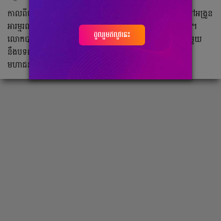
កាលពីចុងសប្តាហ៍កន្លងទៅ កំពូលតារាចម្រៀង ព្រាប សុវត្ថិ បានទៅអង្រួន
អារម្មរណ៍ហ្វេនៗដល់ខេត្តបន្ទាយមានជ័យ និងខេត្តព្រះវិហារតែម្ដង។
ចូលរួមឥលូវនេះ
លោកបានចូលរួមច្រៀង និងសម្តែងនៅលើឆាកប្រគុំតន្ដ្រីអស្ចារ្យជាមួយ
នឹងបទល្បីៗ ជាពិសេសការបង្ហើរសំនៀងបទ “សែកមន្ត” បានធ្វើឲ្យ
មហាជនកាន់តែពេញចិត្ត។