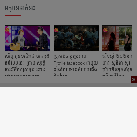
អត្ថបទទាក់ទង
ឃើញកូនៗដើរដោយគន្លង
ប្រុសខួច ប្ដូររូបភាព
ដើមឆ្នាំ ២០២៥ កញ្
ធម៌បែបនេះ ព្រាប សុវត្ថិ
Profile facebook ជាមួយ
មាន សូនីតា សួរទៅ
មានវិធីសាស្ដ្រទូន្មានកូន
រឿងដែលមានចំណងជើង
ប្រិយមិត្តអ្នកគាំទ្រថ
ដោយពាក្យមុតស្រួច
ដ៏ចម្លែក!
ហើយ ជីវិត?"
ណាស់