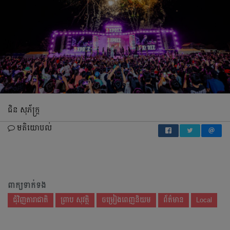
ជិន សុភ័ក្ដ្រ
មតិយោបល់
ពាក្យទាក់ទង
ជុំវិញតារាជាតិ
ព្រាប សុវត្ថិ
ចម្រៀង​ពេញ​និយម
ព័ត៌មាន
Local