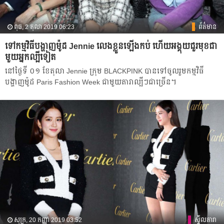
ពុធ, 2 តុលា 2019 06:23
ព័ត៌មាន
ទៅកម្មវិធីបង្ហាញម៉ូដ Jennie លេងខ្លួនឡើងកប់ ហើយអង្គុយជួរមុខជា
មួយអ្នកល្បីទៀត
នៅ​ថ្ងៃ​ទី​ ០១ ខែតុលា Jennie ក្រុម BLACKPINK បាន​ទៅ​ចូលរួម​កម្មវិធី​
បង្ហាញ​ម៉ូដ​ Paris Fashion Week ជាមួយ​តារា​ល្បីៗ​ជាច្រើន។
សុក្រ, 20 កញ្ញា 2019 03:52
ស្ទីលតារា