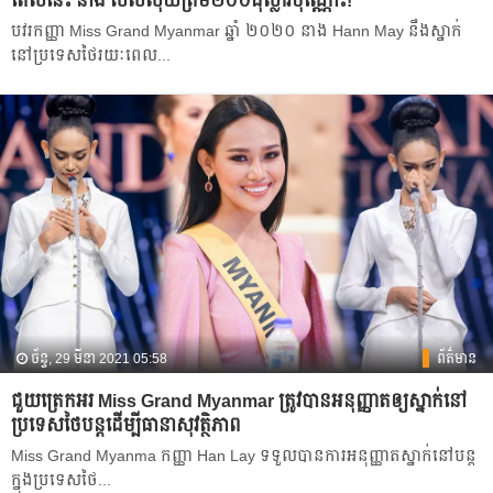
ពេល​នេះ នាង សល់លុយត្រឹម២០០ដុល្លារប៉ុណ្ណោះ!
បវរកញ្ញា Miss Grand Myanmar ឆ្នាំ ២០២០ នាង Hann May នឹងស្នាក់
នៅប្រទេសថៃរយៈពេល...
ច័ន្ទ, 29 មីនា 2021 05:58
ព័ត៌មាន
ជួយ​ត្រេក​អរ Miss Grand Myanmar ត្រូវ​បាន​អនុញ្ញាតឲ្យ​ស្នាក់នៅ
ប្រទេសថៃបន្តដើម្បី​ធានាសុវត្ថិភាព
Miss Grand Myanma កញ្ញា Han Lay ទទួលបានការអនុញ្ញាតស្នាក់នៅបន្ត
ក្នុងប្រទេសថៃ...