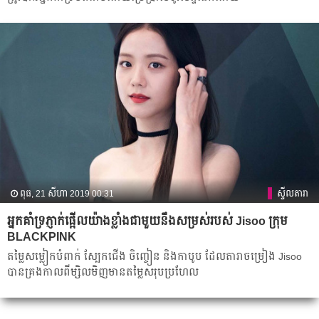
ពុធ, 21 សីហា 2019 00:31
ស្ទីលតារា
អ្នកគាំទ្រភ្ញាក់​ផ្អើលយ៉ាងខ្លាំងជាមួយនឹងសម្រស់របស់ Jisoo ក្រុម
BLACKPINK
តម្លៃ​សម្លៀក​បំពាក់​ ស្បែក​ជើង ចិញ្ចៀន និង​កាបូប ដែល​តារា​ចម្រៀង Jisoo
បាន​គ្រង​កាល​ពី​ម្សិល​មិញមាន​តម្លៃ​សរុប​ប្រហែល