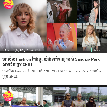
ព្រហស្បតិ៍, 12 ធ្នូ 2024 08:20
ជីវិតតារា
មកមើល Fashion តែងខ្លួនយ៉ាងទាក់ទាញ របស់ Sandara Park
សមាជិកក្រុម 2NE1
មកមើល Fashion តែងខ្លួនយ៉ាងទាក់ទាញ របស់ Sandara Park សមាជិក
ក្រុម 2NE1