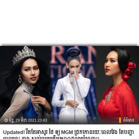
ច័ន្ទ, 29 មីនា 2021 23:43
ព័ត៌មាន
Updated! រឹត​តែ​អាសូរ ថៃ ឲ្យ MGM ជ្រក​កោន​រយៈ​ពេល​វែង តែ​បញ្ហា​