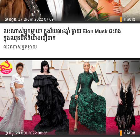
អង្គារ, 17 ឧសភា 2022 07:09
ព័ត៌មាន
លះណាស់អ្នកម្ដាយ! ក្នុងវ័យ៧៤ឆ្នាំ ម្ដាយ Elon Musk ជះរាង
ក្នុងឈុតប៊ីគីនីយ៉ាងជឿជាក់
លះណាស់អ្នកម្ដាយ
ច័ន្ទ, 28 មីនា 2022 08:36
ព័ត៌មាន