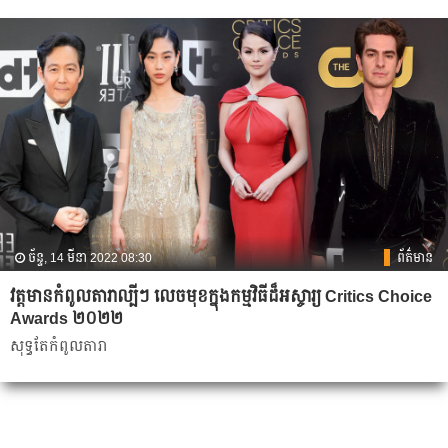
ច័ន្ទ, 14 មីនា 2022 08:30
ព័ត៌មាន
វត្តមានកំពូលតារាល្បីៗ លេចមុខក្នុងកម្មវិធីដ៏អស្ចារ្យ Critics Choice
Awards ២០២២
សុទ្ធតែកំពូលតារា