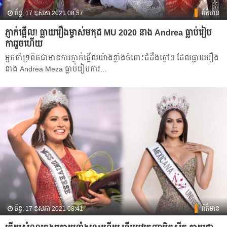
ច័ន្ទ, 17 ឧសភា 2021 08:57
ព័ត៌មាន
ភ្ញាក់ផ្អើល! ធ្លាយរឿងម្ចាស់មកុដ MU 2020 នាង Andrea ធ្លាប់រៀប
ការរួចហើយ
អ្នកគាំទ្រពិតជាមានការភ្ញាក់ផ្អើលយ៉ាងខ្លាំងចំពោះដំដឹងក្ដៅៗ ដែលធ្លាយរឿង
នាង Andrea Meza ធ្លាប់រៀបការ...
ច័ន្ទ, 17 ឧសភា 2021 08:41
ព័ត៌មាន