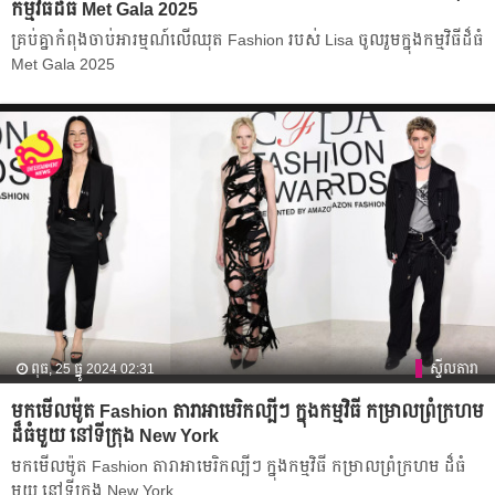
កម្មវិធីដ៏ធំ Met Gala 2025
គ្រប់គ្នាកំពុងចាប់អារម្មណ៍លើឈុត Fashion របស់ Lisa ចូលរួមក្នុងកម្មវិធីដ៏ធំ
Met Gala 2025
ពុធ, 25 ធ្នូ 2024 02:31
ស្ទីលតារា
មកមើលម៉ូត Fashion តារាអាមេរិកល្បីៗ ក្នុងកម្មវិធី កម្រាលព្រំក្រហម
ដ៏ធំមួយ​ នៅទីក្រុង New York
មកមើលម៉ូត Fashion តារាអាមេរិកល្បីៗ ក្នុងកម្មវិធី កម្រាលព្រំក្រហម ដ៏ធំ
មួយ​ នៅទីក្រុង New York