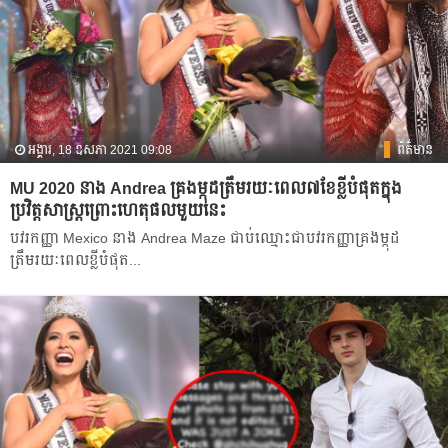
អង្គារ, 18 ឧសភា 2021 09:08
ព័ត៌មាន
MU 2020 នាង Andrea គ្រងម្កុដត្រឹមរយៈពេល៧ខែខ្លីបំផុតក្នុង
ប្រវិត្តសាស្ត្រព្រោះហេតុផលមួយនេះ
បវរកញ្ញា Mexico នាង Andrea Maze ជាប់ឈ្មោះជាបវរកញ្ញាគ្រងម្កុដ
ត្រឹមរយៈពេលខ្លីបំផុត...