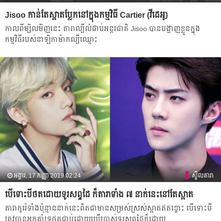
Jisoo កាន់​តែ​ស្អាត​ប្លែក​នៅ​ក្នុង​កម្ម​វិធី​ Cartier (វីដេអូ)
កាល​ពី​ម្សិល​មិញ​នេះ​ តារា​ល្បី​លំ​ដាប់​អន្តរជាតិ Jisoo បាន​បង្ហាញ​ខ្លួន​ក្នុង​
កម្មវិធី​របស់​នាឡិកា​ម៉ាក​ល្បី​ឈ្មោះ​
អង្គារ, 17 កញ្ញា 2019 02:24
ស្ទីលតារា
បើ​ទោះ​បី​ថត​ដោយ​ទូរសព្ទ​ដៃ ក៏តារា​ទាំង ៧ នាក់​នេះ​​នៅ​តែ​ស្អាត
តារា​កូរ៉េ​ទាំង​ប៉ុន្មាន​នាក់​នេះ​ពិត​ជា​មាន​សម្រស់​ស្រស់​ស្អាត​ឥត​ខ្ចោះ​ បើ​ទោះបី​
ត្រូវ​បាន​អ្នក​គាំទ្រ​ថត​ជាប់​ដោយ​ប្រើ​ប្រាស់​ទូរសព្ទ​ដៃ​ក៏​ដោយ​