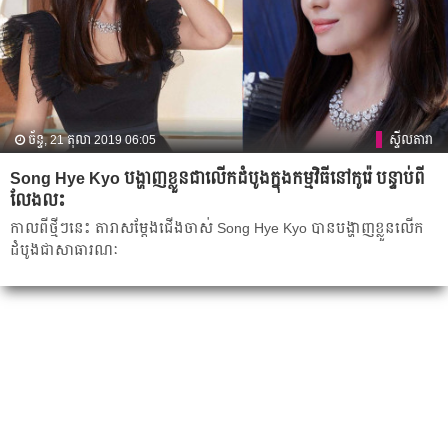
ច័ន្ទ, 21 តុលា 2019 06:05
ស្ទីលតារា
Song Hye Kyo បង្ហាញ​ខ្លួន​ជា​លើក​ដំបូង​ក្នុង​កម្មវិធី​នៅ​កូរ៉េ បន្ទាប់​ពី​
លែង​លះ
កាល​ពី​ថ្មី​ៗ​នេះ តារា​សម្ដែង​ជើង​ចាស់ Song Hye Kyo បាន​បង្ហាញ​ខ្លួន​លើក​
ដំបូង​ជា​សាធារណៈ​