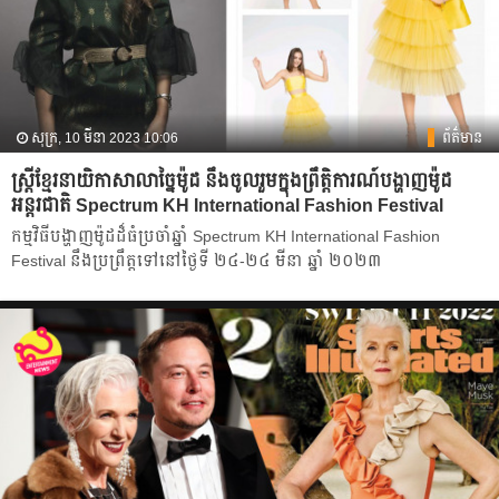
សុក្រ, 10 មីនា 2023 10:06
ព័ត៌មាន
ស្ត្រីខ្មែរនាយិកាសាលាច្នៃម៉ូដ នឹងចូលរួមក្នុងព្រឹត្តិការណ៍បង្ហាញម៉ូដ
អន្តរជាតិ Spectrum KH International Fashion Festival
កម្មវិធីបង្ហាញម៉ូដដ៏ធំប្រចាំឆ្នាំ Spectrum KH International Fashion
Festival នឹងប្រព្រឹត្តទៅនៅថ្ងៃទី ២៤-២៤ មីនា ឆ្នាំ ២០២៣