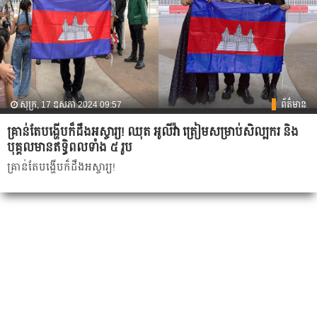
សុក្រ, 17 ឧសភា 2024 09:57
ព័ត៌មាន
គ្រាន់តែបង្ហើបក៏ដឹងអស្ចារ្យ! ឈុត អូលីវ៉ា ត្រៀមសម្រាប់សិល្បករ និង
បុគ្គលមានឥទ្ធិពលទាំង ៥ រូប
គ្រាន់តែបង្ហើបក៏ដឹងអស្ចារ្យ!