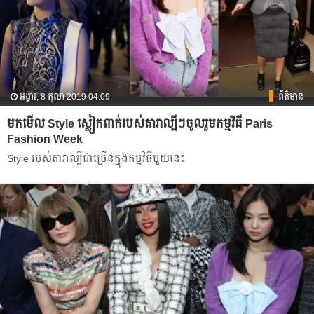
អង្គារ, 8 តុលា 2019 04:09
ព័ត៌មាន
មក​មើល​ Style ស្លៀកពាក់​របស់​តារា​ល្បី​ៗ​ចូល​រួមកម្មវិធី Paris
Fashion Week
Style របស់​តារា​ល្បី​ជា​ច្រើន​ក្នុង​កម្មវិធី​មួយ​នេះ