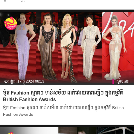
អង្គារ, 17 ធ្នូ 2024 08:13
ស្ទីលតារា
ម៉ូត Fashion ស្អាតៗ ទាន់សម័យ ពាក់ដោយតារាល្បីៗ ក្នុងកម្មវិធី
British Fashion Awards
ម៉ូត Fashion ស្អាតៗ ទាន់សម័យ ពាក់ដោយតារាល្បីៗ ក្នុងកម្មវិធី British
Fashion Awards