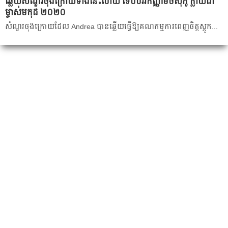
ឆ្លើយសំណួរចុងក្រោយទាំងនេះហើយ ទើបបវរកញ្ញាមិចស៊ីកូ ក្លាយជា
ម្ចាស់មកុដ ២០២០
សំណួរចុងក្រោយដែល Andrea បានឆ្លើយធ្វើឱ្យគណកម្មការពេញចិត្តស្ដូក...