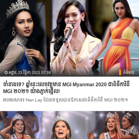
អង្គារ, 23 វិច្ឆិកា 2021 07:38
ព័ត៌មាន
ចាំនាងទេ? ឆ្នាំនេះលេចវត្តមាន MGI Myanmar 2020 ជាពិធីការិនី
MGI ២០២១ យ៉ាងភ្ញាក់ផ្អើល!
អបអរសាទរ Han Lay ដែលទទួលបានឱកាសជាពិធីការិនី MGI ២០២១