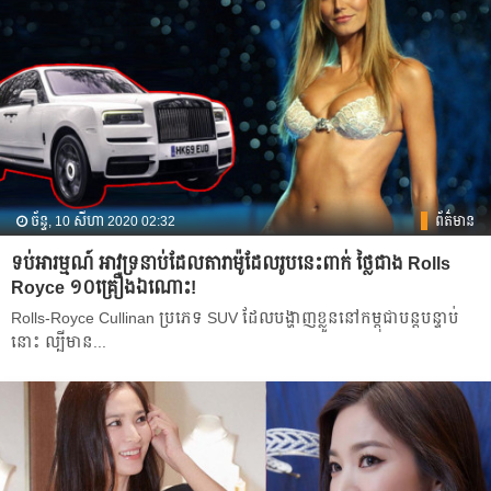
ច័ន្ទ, 10 សីហា 2020 02:32
ព័ត៌មាន
ទប់​អារម្មណ៍ អាវ​ទ្រនាប់​ដែល​តារា​ម៉ូដែលរូប​នេះ​ពាក់ ថ្លៃ​ជាង​ Rolls
Royce ១០​គ្រឿង​ឯណោះ!
Rolls-Royce Cullinan ប្រភេទ SUV ដែល​បង្ហាញ​ខ្លួន​នៅ​កម្ពុជា​បន្ត​បន្ទាប់​
នោះ ល្បី​មាន​...