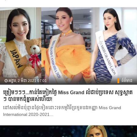
អង្គារ, 2 មីនា 2021 07:01
ព័ត៌មាន
ត្រៀមៗៗៗ...កាន់​តែ​កៀក​ថ្ងៃ Miss Grand លំដាប់​ប្រទេស សុទ្ធ​ស្អាត​
ៗ បាន​មក​ជុំ​គ្នា​អស់​ហើយ​!
នៅសល់មិនប៉ុន្មានថ្ងៃទៀតនោះទេកម្មវិធីប្រកួតបវរកញ្ញា Miss Grand
International 2020-2021...