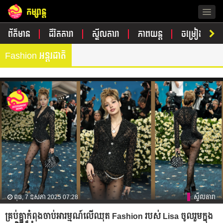
កម្សាន្ត
Togg
navig
ព័ត៌មាន
ជីវិតតារា
ស្ទីលតារា
ភាពយន្ត
ចម្រៀង
Fashion អន្តរជាតិ
ពុធ, 7 ឧសភា 2025 07:28
ស្ទីលតារា
គ្រប់គ្នាកំពុងចាប់អារម្មណ៍លើឈុត Fashion របស់ Lisa ចូលរួមក្នុង