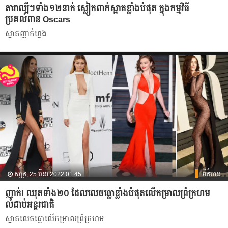
តារាល្បីៗទាំង១២នាក់ ស្លៀកពាក់ស្អាតខ្លាំងបំផុត ក្នុងកម្មវិធី
ប្រគល់ពាន Oscars
ស្អាតញាក់ហ្មង
សុក្រ, 25 មីនា 2022 01:45
ព័ត៌មាន
ញាក់! ឈុតទាំង២០ ដែលលេចធ្លោខ្លាំងបំផុតលើកម្រាលព្រំក្រហម
លំដាប់អន្តរជាតិ
ស្អាតលេចធ្លោលើកម្រាលព្រំក្រហម