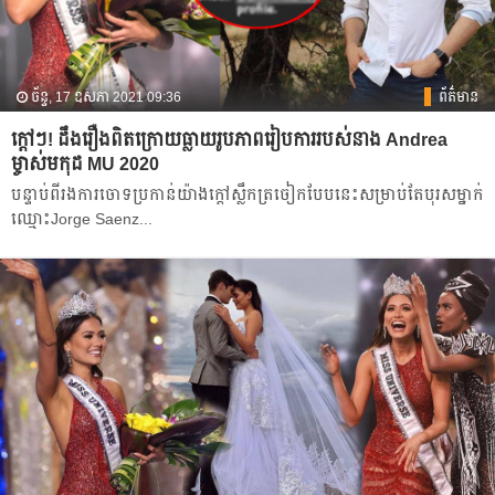
ច័ន្ទ, 17 ឧសភា 2021 09:36
ព័ត៌មាន
ក្ដៅៗ! ដឹងរឿងពិតក្រោយធ្លាយរូបភាពរៀបការរបស់នាង Andrea
ម្ចាស់មកុដ MU 2020
បន្ទាប់ពីរងការចោទប្រកាន់យ៉ាងក្ដៅស្លឹកត្រចៀកបែបនេះសម្រាប់តែបុរសម្នាក់
ឈ្មោះJorge Saenz...