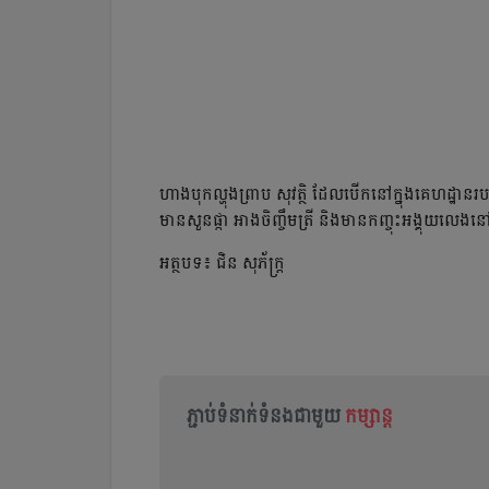
ហាង​បុក​ល្ហុង​ព្រាប សុវត្ថិ ដែល​បើក​នៅ​ក្នុង​គេហដ្ឋាន
មាន​សួន​ផ្កា អាង​ចិញ្ចឹម​ត្រី និង​មានកញ្ចុះអង្គុយលេង
អត្ថបទ៖​ ជិន​ សុភ័ក្ដ្រ
ភ្ជាប់ទំនាក់ទំនងជាមួយ
កម្សាន្ត