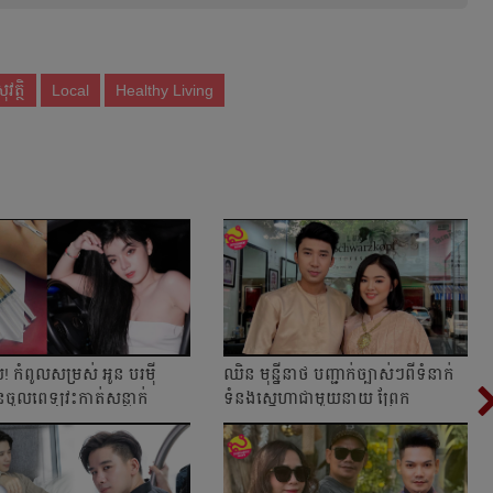
វត្ថិ
Local
Healthy Living
អើល! កំពូលសម្រស់ អូន បរម៉ី
ឈិន មុន្នីនាថ បញ្ជាក់ច្បាស់ៗពីទំនាក់
ួនចូលពេទ្យវះកាត់សន្លាក់
ទំនងស្នេហាជាមួយនាយ ព្រែក