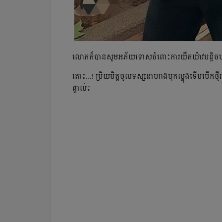
លោក​ក៏​បានសូម​អភ័យ​ទោស​ចំពោះ​ការ​យឺតយ៉ាវ​បន្ដិច​បន្ដ
តោះ...! ប្រិយមិត្ត​ចូល​ទស្សនា​ហាង​បុក​ល្ហុង​ទើប​បើក​ថ
ផ្ទាល់៖