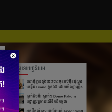
×
អត្ថបទពេញនិយម
តារា​ប៉ុន្មានដួងនេះបោះ​ទុន​រាប់​ម៉ឺន​ដុល្លារ
បង្កើត Brand ខ្លួន​ឯង ដោយមិនញញើត
ភ្ញាក់តិចអី!​ ស្ងាត់ៗ Dome Pakorn
បង្ហាញវត្តមាន​លើទឹកដីកម្ពុជា
អ្នក​ដឹក​នាំ​ MV ប្រចាំ​របស់​ Taylor Swift