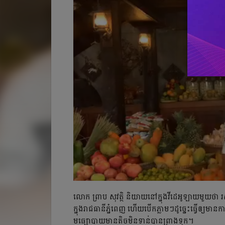
លោក ព្រាប សុវត្ថិ និយាយ​នៅ​ក្នុង​វីដេអូ​ឡាយ​មួយ​ថា រសជ
ក្នុង​រាជធានី​ភ្នំពេញ ហើយ​បើក​ភ្លាម​ៗ​ដូច្នេះ​ធ្វើ​ឲ្យ​មាន
មធ្យោបាយ​មាន​តិច​មិន​ទាន់​បាន​ព្រាង​ទុក។