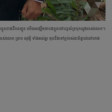
ួច​ខាង​ដឹក​ជញ្ជូន ហើយ​សង្ឃឹម​ថា​បងប្អូន​នៅ​បន្ត​គាំទ្រ​បុក​ល្ហុង​របស់​លោក។
្មី​របស់​លោក ព្រាប សុវត្ថិ ទាំង​អស់​គ្នា មុននឹងទៅភ្លក់រស់ជាតិផ្ទាល់នៅហាង