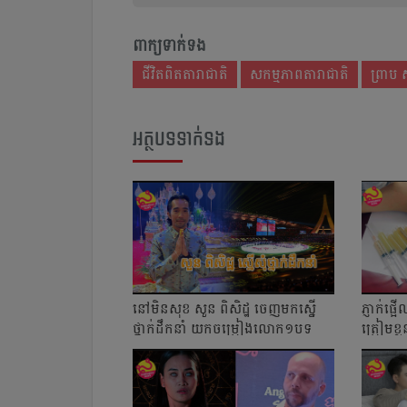
ពាក្យទាក់ទង
ជីវិត​ពិត​តារា​ជាតិ
សកម្មភាពតារាជាតិ
ព្រាប សុ
អត្ថបទទាក់ទង
នៅមិនសុខ សួន ពិសិដ្ឋ ចេញមកស្នើ
ភ្ញាក់ផ្
ថ្នាក់ដឹកនាំ យកចម្រៀងលោក១បទ
ត្រៀមខ្ល
ចាក់ក្នុងកម្...