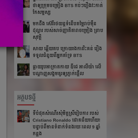
ថា​ឲ្យ​ក្រុម​ចម្រៀង BTS កប់ៗ​រឿង​វះកាត់​
កែ​សម្ផស្ស
​មក​ដឹង​ ស៊េរីរថយន្ត​ទំនើប​តម្លៃ​រាប់​ម៉ឺន​
ដុល្លារ របស់​សាច់​ញាតិ​តារាចម្រៀង ​​ព្រាប
សុវត្ថិ
សាយ ឆ្លើយតប​ ក្រោយរង​ការ​រិះគន់ រឿង​
ទទួលជំនួយពីអ្នកគាំទ្រ BTS
ធ្លាយ​រូប​អាក្រាត​កាយ ឌីជេ អាលីយ៉ា លើ​
បណ្ដាញ​សង្គម​គួរ​ឲ្យ​ភ្ញាក់​ផ្អើល
អត្ថបទថ្មី
ទីបំផុតសំណើរសុំមិត្តស្រីរៀបការ របស់
Cristiano Ronaldo ជោគជ័យហើយ!
បន្ទាប់ពីមានទំនាក់ទំនងរយៈពេល 9 ឆ្នាំ
កន្លង