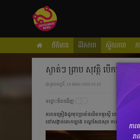
ព័ត៌មាន
ជីវិតតារា
ស្ទីលតារា
ភ
ស្ងាត់ៗ ព្រាប សុវត្ថិ បើកហាងប
ព្រហស្បតិ៍, 16 មេសា 2020 03:10
ចន្លោះមិនឃើញ
តារា​ចម្រៀង​ជួរ​មុខ​ប្រចាំ​ផលិតកម្ម​រស្មី ហង្ស មាស លោ
នៅ​សង្កាត់​គោកឃ្លាង ខណ្ឌ​សែនសុខ កាល​ពី​ល្ងាច​មិញ