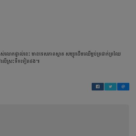
​របស់​លោក​ផ្ទាល់​នេះ មាន​ទេសភាព​ស្អាត សម្បូរ​ដើម​ឈើ​ម្លប់​ត្រជាក់​ត្រឈៃ
​នៅ​លើ​ស្រះ​ទឹក​ទៀត​ផង៕