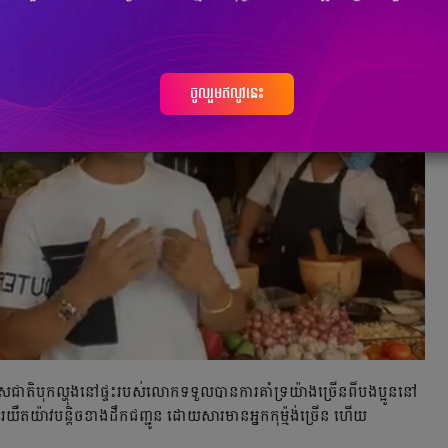
ចូលរួមឥលូវនេះ
ាតិ​បុក​ល្ហុង​នៅ​ផ្ទះ​របស់​លោក​ទទួល​បាន​ការ​គាំទ្រ​យ៉ាង​ច្រើន​ពី​បងប្អូន​នៅ​
​ការ​យឺតយ៉ាវ​បន្តិច​ខាង​ដឹក​ជញ្ជូន ដោយ​សារ​មាន​អ្នក​កុម្ម៉ង់​ច្រើន ហើយ​