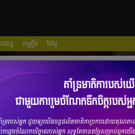
ាពយន្ត
ចម្រៀង
វីដេអូ
ុកល្ហុងមួយយប់មិញ!
ចំនួនមតិ
0
|
ចំនួនចែករំលែក 0
ក ព្រាប សុវត្ថិ បាន​បើក​ហាង​បុក​ល្ហុង​មួយ​នៅ​គេហដ្ឋាន​របស់​លោក​ផ្ទាល់ ស្ថិត
​នេះ។