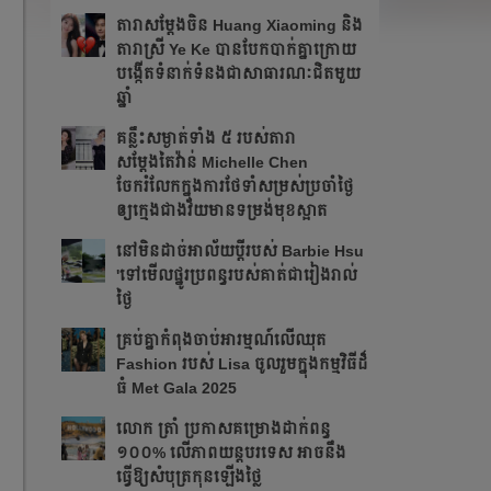
តារាសម្ដែងចិន Huang Xiaoming និង
តារាស្រី Ye Ke បានបែកបាក់គ្នាក្រោយ
បង្កើតទំនាក់ទំនងជាសាធារណៈជិតមួយ
ឆ្នាំ
គន្លឹះសម្ងាត់ទាំង ៥ របស់តារា
សម្តែងតៃវ៉ាន់ Michelle Chen
ចែករំលែកក្នុងការថែទាំសម្រស់ប្រចាំថ្ងៃ
ឲ្យក្មេងជាងវ័យមានទម្រង់មុខស្អាត
នៅមិនដាច់អាល័យប្តីរបស់ Barbie Hsu
'ទៅមើលផ្នូរប្រពន្ធរបស់គាត់ជារៀងរាល់
ថ្ងៃ
គ្រប់គ្នាកំពុងចាប់អារម្មណ៍លើឈុត
Fashion របស់ Lisa ចូលរួមក្នុងកម្មវិធីដ៏
ធំ Met Gala 2025
លោក ត្រាំ ប្រកាសគម្រោងដាក់ពន្ធ
១០០% លើភាពយន្តបរទេស អាចនឹង
ធ្វើឱ្យសំបុត្រកុនឡើងថ្លៃ