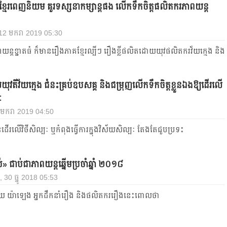
ខ្មែរពេញនិយម គួរទស្សនាកម្សាន្តផង លើកទឹកចិត្តផលិតករភាពយន្ត
 12 មករា 2019 05:30
ពយន្តខ្នាតធំ ក៏មានរឿងភាគខ្មែរល្បីៗ រឿងខ្លីផលិតដោយយុវផលិតករវ័យក្មេង និង
យុវតីវ័យក្មេង ជំនះគ្រប់ឧបសគ្គ និងជម្រុញលើកទឹកចិត្តខ្លួនឯងឱ្យដើរលើ
ៈ
 មករា 2019 04:50
នដើរលើវិថីសិល្បៈ ឬកំពុងធ្វើការក្នុងវិស័យសិល្បៈ តែងតែជួបប្រទះ
ប់» ជាប់ជាភាពយន្តឆ្នើមប្រចាំឆ្នាំ ២០១៨
, 30 ធ្នូ 2018 05:53
យ យ៉ាឡេង អ្នកដឹកនាំរឿង និងផលិតកររឿងនេះពោលថា