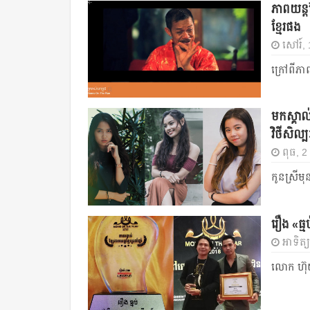
ភាពយន្ត
ខ្មែរផង
សៅរ៍,
ក្រៅពីភា
មកស្គាល់
វិថីសិល្ប
ពុធ, 2
កូនស្រីមុ
រឿង «ធ្ម
អាទិត្យ
លោក ហ៊ុ