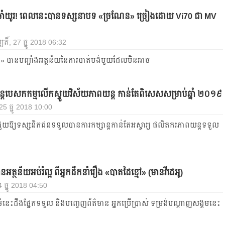
ចាំយូរ! ពេលនេះបានទស្សនាបទ «ច្រណែន» ច្រៀងដោយ Vi70 ជា MV
បតិ៍, 27 ធ្នូ 2018 06:32
» បានបញ្ជាំងអត្ថន័យនៃការបាត់បង់មួយដែលមិនអាច
្ត​បេសកកម្ម​លើក​ស្ទួយ​វិស័យភាពយន្ត កាន់តែពិសេសសម្រាប់ឆ្នាំ ២០១៩
 25 ធ្នូ 2018 10:00
​ជួយ​ឱ្យ​ទស្សនិកជន​ទទួល​បាន​ការ​កម្សាន្ត​កាន់​តែ​អស្ចារ្យ ផលិតករ​ភាពយន្ត​ទទួល​
មានអត្ថន័យអប់រំល្អ ពីអ្នកដឹកនាំរឿង «បាតដៃខ្មៅ» (មានវីដេអូ)
24 ធ្នូ 2018 04:50
ំនេះដឹងផ្នែកទទួល និងបញ្ចេញព័ត៌មាន អ្នកប្រើប្រាស់ ទម្រង់បណ្តាញសង្គមនេះ