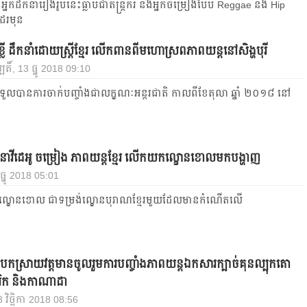
 អ្នកដឹកនាំរឿង​រូបនេះធ្លាប់ជាតន្រ្តីករ និងអ្នកចម្រៀងបែប Reggae និង Hip
រមុន​
ខ្លី ដឹកនាំដោយស្រ្តីខ្មែរ លើកពានពីមហោស្រពភាពយន្តនៅសិង្ហបុរី
បតិ៍, 13 ធ្នូ 2018 09:10
ីទទួលបានការចាក់បញ្ចាំងជាលក្ខណៈអន្តរជាតិ កាលពីខែតុលា ឆ្នាំ ២០១៨ នៅ
ាវីដេអូ ចម្រៀង ភាពយន្តខ្មែរ លើកយកល្ខោនខោលមកបង្ហាញ
3 ធ្នូ 2018 05:01
ែងល្ខោនខោល ជាទម្រង់ល្ខោនបុរាណខ្មែរមួយដែលមានកំណើតលើ
្ន បកស្រាយវត្តមានចូលរួមការបញ្ចាំងភាពយន្តឯកសារក្បាច់គុនល្បុកតោ
រិក និងកាណាដា
 វិច្ឆិកា 2018 08:56