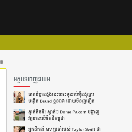
អត្ថបទពេញនិយម
តារា​ប៉ុន្មានដួងនេះបោះ​ទុន​រាប់​ម៉ឺន​ដុល្លារ
បង្កើត Brand ខ្លួន​ឯង ដោយមិនញញើត
ភ្ញាក់តិចអី!​ ស្ងាត់ៗ Dome Pakorn បង្ហាញ
វត្តមាន​លើទឹកដីកម្ពុជា
អ្នក​ដឹក​នាំ​ MV ប្រចាំ​របស់​ Taylor Swift ថា​