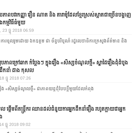
បភាពបវរកញ្ញា រឿន ណាត និង តារាម៉ូដែលខ្មែរស្រស់ស្អាតជាច្រើនបង្ហាញ
នុងកម្មវិធីធំមួយ
, 23 ធ្នូ 2018 06:59
រចូលរួមដោយ ឯកឧត្តម ជា ច័ន្ទបរិបូណ៌ រដ្ឋលេខាធិការក្រសួងព័ត៌មាន និង
ភាពក្រៅឆាក​ កំប្លែងៗ ក្នុងរឿង «សិស្សចំណូលថ្មី» ស្នាដៃរឿងដុំដំបូង
នកដឹកនាំ ដាង កុសល
 18 ធ្នូ 2018 07:26
្នរឿង «សិស្សចំណូលថ្មី» ជាភាពយន្តដុំបែបខ្លីមួយដែលកំពុង
 ផ្តើមពីតន្រ្តីករ ឈានដល់ជំនួយការអ្នកដឹកនាំរឿង រហូតក្លាយជាអ្នក
ឿង
 14 ធ្នូ 2018 09:02