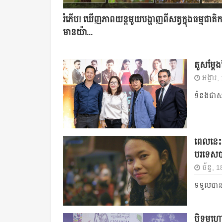
រំភើប! ឃើញ​ភាពយន្ត​​មួយ​បង្ហាញ​ពី​សត្វ​ក្នុង​ធម្មជាតិ​​កម
មាន​យ៉ា...
តួសម្តែង
អង្គារ
ទំនងជាសាច
ពេលនេះ អ
បរទេស
ច័ន្ទ,
ទទួលបានពា
បិទមហោស