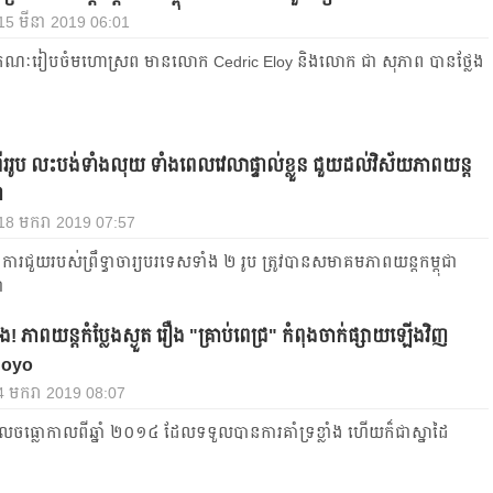
 15 មីនា 2019 06:01
ណៈរៀបចំមហោស្រព មានលោក Cedric Eloy និងលោក ជា សុភាព បានថ្លែង
ររូប លះបង់ទាំងលុយ ទាំងពេលវេលាផ្ទាល់ខ្លួន ជួយដល់វិស័យភាពយន្ត
ា
 18 មករា 2019 07:57
ងការជួយរបស់ព្រឹទ្ធាចារ្យបរទេសទាំង ២ រូប ត្រូវបានសមាគមភាពយន្តកម្ពុជា
ា
ដឹង! ភាពយន្ត​កំប្លែង​ស្ងួត រឿង "គ្រាប់ពេជ្រ" កំពុងចាក់ផ្សាយឡើងវិញ
Soyo
 14 មករា 2019 08:07
លេចធ្លោកាលពីឆ្នាំ ២០១៤ ដែលទទួលបានការគាំទ្រខ្លាំង ហើយក៏ជាស្នាដៃ