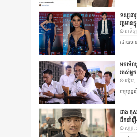
ទស្សនារូ
វត្តមានក្
អាទិត្យ
ដោយមានកា
មកមើលរូប
របស់​អ្
អង្គារ,
បច្ចុប្បន
ដាង កុសល
ដឹកនាំរ
សុក្រ,