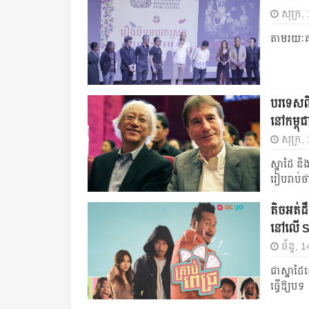
សុក្រ,
តាមរយៈគ
បរទេសពី
នៅកម្ពុជ
សុក្រ,
ស្នាដៃ និ
រៀបរាប់ថ
តិច​អត់​
នៅលើ 
ច័ន្ទ,
ជាស្នាដៃ
ធ្វើឱ្យបទ