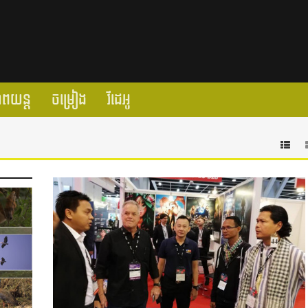
ាពយន្ត
ចម្រៀង
វីដេអូ