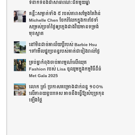
ទំនាក់ទំនងជាសាធារណៈជិតមួយឆ្នាំ
គន្លឹះសម្ងាត់ទាំង ៥ របស់តារាសម្តែងតៃវ៉ាន់
Michelle Chen ចែករំលែកក្នុងការថែទាំ
សម្រស់ប្រចាំថ្ងៃឲ្យក្មេងជាងវ័យមានទម្រង់
មុខស្អាត
នៅមិនដាច់អាល័យប្តីរបស់ Barbie Hsu
'ទៅមើលផ្នូរប្រពន្ធរបស់គាត់ជារៀងរាល់ថ្ងៃ
គ្រប់គ្នាកំពុងចាប់អារម្មណ៍លើឈុត
Fashion របស់ Lisa ចូលរួមក្នុងកម្មវិធីដ៏ធំ
Met Gala 2025
លោក ត្រាំ ប្រកាសគម្រោងដាក់ពន្ធ ១០០%
លើភាពយន្តបរទេស អាចនឹងធ្វើឱ្យសំបុត្រកុន
ឡើងថ្លៃ