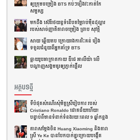
ឲ្យ​ក្រុម​ចម្រៀង BTS កប់ៗ​រឿង​វះកាត់​កែ​
សម្ផស្ស
​មក​ដឹង​ ស៊េរីរថយន្ត​ទំនើប​តម្លៃ​រាប់​ម៉ឺន​ដុល្លារ
របស់​សាច់​ញាតិ​តារាចម្រៀង ​​ព្រាប សុវត្ថិ
សាយ ឆ្លើយតប​ ក្រោយរង​ការ​រិះគន់ រឿង​
ទទួលជំនួយពីអ្នកគាំទ្រ BTS
ធ្លាយ​រូប​អាក្រាត​កាយ ឌីជេ អាលីយ៉ា លើ​
បណ្ដាញ​សង្គម​គួរ​ឲ្យ​ភ្ញាក់​ផ្អើល
អត្ថបទថ្មី
ទីបំផុតសំណើរសុំមិត្តស្រីរៀបការ របស់
Cristiano Ronaldo ជោគជ័យហើយ!
បន្ទាប់ពីមានទំនាក់ទំនងរយៈពេល 9 ឆ្នាំកន្លង
តារាសម្ដែងចិន Huang Xiaoming និងតារា
ស្រី Ye Ke បានបែកបាក់គ្នាក្រោយបង្កើត