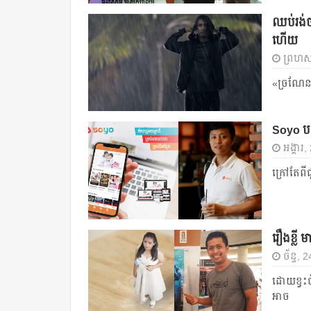
ឈប់រង់
ហើយ
ព្រហស្
«ច្រណែន
Soyo បន
អង្គារ,
ក្រៅ​តែ​ពី
រឿងខ្លី 
ច័ន្ទ, 
ដោយខ្វះច
អាច