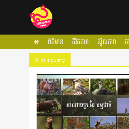
ព័ត៌មាន
ជីវិតតារា
ស្ទីលតារា
ភ
Film Industry