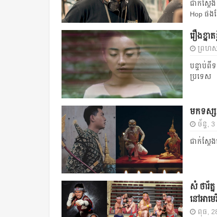
ជាក់ស្តែង
Hop ផងដែ
រឿងខ្នាត
ព្រហស្
បន្ទាប់ព
ប្រទេស
មកទស្សន
ច័ន្ទ, 
ជាក់ស្ដ
សំ ថារ័ត
នៅអាមេ
ពុធ, 28