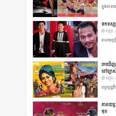
ក្នុងភា
មកទស្សនា
សុក្រ, 
ភាពយន្តថ
រក​ឃើញ​ភ
នៅច្បាស់
សុក្រ,
បច្ចុប្បន
ភាពយន្ត
មុខ