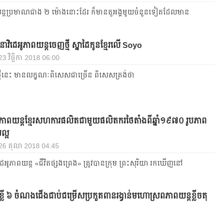
ពយន្តប្រមាណជាង ២ ម៉ោងនោះដែរ ក៏មានតួអង្គមួយចំនួនទៀតដែលមាន
វិដេអូភាពយន្តចេញថ្មី ស្នាដៃកូនខ្មែរលើ Soyo
23 វិច្ឆិកា 2018 06:00
្មីនេះ មានលក្ខណៈពិសេសជាច្រើន ពិសេសត្រង់ថា
ាពយន្ត​ខ្មែរ​សហការ​ផលិត​ជាមួយ​ផលិតករ​ថៃ​តាំងពីឆ្នាំ​១៩៧០ រូបភាព
ល្អ
 26 តុលា 2018 04:45
្នវីដេអូភាពយន្ត «ជីវិតផ្សងព្រេង» ត្រូវបានក្រុម ព្រះសុរិយា រកឃើញនៅ
ខ្លី ៦ ចំណងជើងជាប់ជម្រើសប្រកួតពានរង្វាន់មហោស្រពភាពយន្តខ្លីចតុ