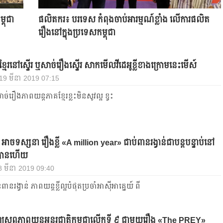
្ពុជា​
ផលិតករ៖ បរទេស កំពុងចាប់អារម្មណ៍ខ្លាំង លើការផលិត
រឿងនៅក្នុងប្រទេសកម្ពុជា
ខ្មែរនៅស្ទើរ ឬសាច់រឿងស្ទើរ សាកមើលវីដេអូខ្លីខាងក្រោមនេះមើស៍
, 19 មីនា 2019 07:15
់រឿងភាពយន្តភាគខ្មែរខ្លះមិនសូវល្អ ខ្វះ
ាចទស្សនា រឿងខ្លី «A million year» ជាប់ពានរង្វាន់ជាបន្តបន្ទាប់នៅ
បានហើយ
 18 មីនា 2019 09:40
នរង្វាន់ ភាពយន្តខ្លីល្អបំផុតប្រចាំអាស៊ីអាគ្នេយ៍ ពី
្រពភាពយន្តអន្តរជាតិកម្ពុជាលើកទី ៩ ជាមួយរឿង «The PREY»