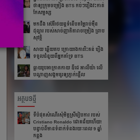
ថា​ឲ្យ​ក្រុម​ចម្រៀង BTS កប់ៗ​រឿង​វះកាត់​
កែ​សម្ផស្ស
​មក​ដឹង​ ស៊េរីរថយន្ត​ទំនើប​តម្លៃ​រាប់​ម៉ឺន​
ដុល្លារ របស់​សាច់​ញាតិ​តារាចម្រៀង ​​ព្រាប
សុវត្ថិ
សាយ ឆ្លើយតប​ ក្រោយរង​ការ​រិះគន់ រឿង​
ទទួលជំនួយពីអ្នកគាំទ្រ BTS
ធ្លាយ​រូប​អាក្រាត​កាយ ឌីជេ អាលីយ៉ា លើ​
បណ្ដាញ​សង្គម​គួរ​ឲ្យ​ភ្ញាក់​ផ្អើល
អត្ថបទថ្មី
ទីបំផុតសំណើរសុំមិត្តស្រីរៀបការ របស់
Cristiano Ronaldo ជោគជ័យហើយ!
បន្ទាប់ពីមានទំនាក់ទំនងរយៈពេល 9 ឆ្នាំ
កន្លង