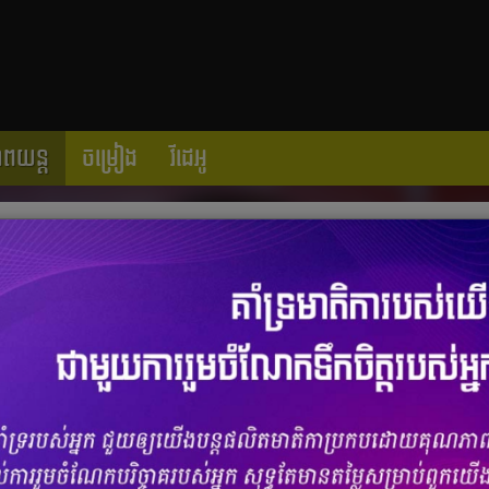
ាពយន្ត
ចម្រៀង
វីដេអូ
 និង តារាម៉ូដែលខ្មែរស្រស់ស្អាតជាច្រើន
ចំនួនមតិ
0
|
ចំនួនចែករំលែក 0
ន ណាត បវរកញ្ញាតំណាងកម្ពុជាក្នុងកម្មវិធី បង្ហាញវត្តមានអបអរកម្មវិធីធំមួយ
២ ខែ ធ្នូ ឆ្នាំ ២០១៨។