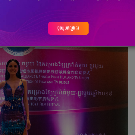
ិធី សម្ភោធសម្ព័ន្ធទូរទស្សន៍សាលក និងភាពយន្ត កម្ពុជា នៃគម្រោងខ្សែក្រ
យន្តអាស៊ាន ១០ + ៣ គម្រោងខ្សែក្រវ៉ាត់មួយ - ផ្លូវមួយ ឆ្នាំ ២០១៩ ដោយមាន
ារក្រសួងព័ត៌មាន និងផលិតករភាពយន្តចិន អ្នកធ្វើការក្នុងវិស័យភាពយន្ត
រូប។
ចូលរួមឥលូវនេះ
នចូលរួមក្នុងកម្មវិធីមួយនេះ៖