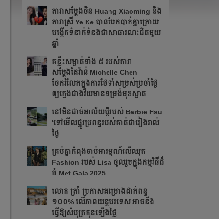
តារាសម្ដែងចិន Huang Xiaoming និង
តារាស្រី Ye Ke បានបែកបាក់គ្នាក្រោយ
បង្កើតទំនាក់ទំនងជាសាធារណៈជិតមួយ
ឆ្នាំ
គន្លឹះសម្ងាត់ទាំង ៥ របស់តារា
សម្តែងតៃវ៉ាន់ Michelle Chen
ចែករំលែកក្នុងការថែទាំសម្រស់ប្រចាំថ្ងៃ
ឲ្យក្មេងជាងវ័យមានទម្រង់មុខស្អាត
នៅមិនដាច់អាល័យប្តីរបស់ Barbie Hsu
'ទៅមើលផ្នូរប្រពន្ធរបស់គាត់ជារៀងរាល់
ថ្ងៃ
គ្រប់គ្នាកំពុងចាប់អារម្មណ៍លើឈុត
Fashion របស់ Lisa ចូលរួមក្នុងកម្មវិធីដ៏
ធំ Met Gala 2025
លោក ត្រាំ ប្រកាសគម្រោងដាក់ពន្ធ
១០០% លើភាពយន្តបរទេស អាចនឹង
ធ្វើឱ្យសំបុត្រកុនឡើងថ្លៃ