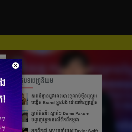
×
អត្ថបទពេញនិយម
តារា​ប៉ុន្មានដួងនេះបោះ​ទុន​រាប់​ម៉ឺន​ដុល្លារ
បង្កើត Brand ខ្លួន​ឯង ដោយមិនញញើត
ភ្ញាក់តិចអី!​ ស្ងាត់ៗ Dome Pakorn
បង្ហាញវត្តមាន​លើទឹកដីកម្ពុជា
អ្នក​ដឹក​នាំ​ MV ប្រចាំ​របស់​ Taylor Swift