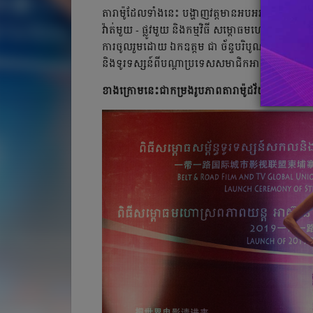
តារាម៉ូដែលទាំងនេះ បង្ហាញវត្តមានអបអរសាទរក្នុងកម្មវ
វ៉ាត់មួយ - ផ្លូវមួយ និងកម្មវិធី សម្ពោធមហោស្រពភាព
ការចូលរួមដោយ ឯកឧត្តម ជា ច័ន្ទបរិបូណ៌ រដ្ឋលេខាធិក
និងទូរទស្សន៍ពីបណ្តាប្រទេសសមាជិកអាស៊ានជាច្រើន
ខាងក្រោមនេះជាកម្រងរូបភាពតារាម៉ូដវ័យកម្ពុជាដែលបា