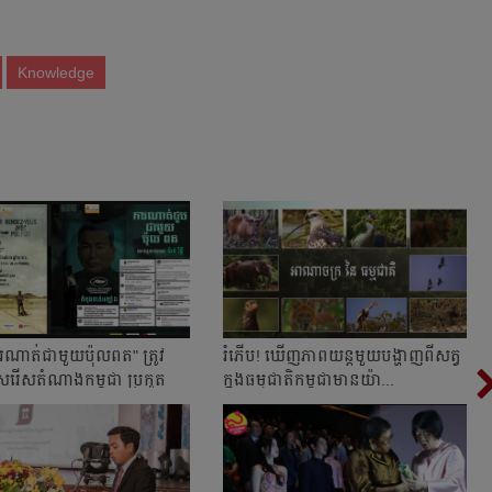
Knowledge
រណាត់ជាមួយប៉ុលពត" ត្រូវ
រំភើប! ឃើញ​ភាពយន្ត​​មួយ​បង្ហាញ​ពី​សត្វ​
សរើសតំណាងកម្ពុជា ប្រកួត
ក្នុង​ធម្មជាតិ​​កម្ពុជា​មាន​យ៉ា...
់...