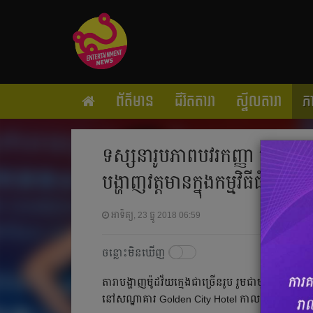
ព័ត៌មាន
ជីវិតតារា
ស្ទីលតារា
ភ
ទស្សនារូបភាពបវរកញ្ញា រឿន ណាត
បង្ហាញវត្តមានក្នុងកម្មវិធីធំមួយ
អាទិត្យ, 23 ធ្នូ 2018 06:59
ចន្លោះមិនឃើញ
តារាបង្ហាញម៉ូដវ័យក្មេងជាច្រើនរូប រួមជាមួយ កញ្ញា រឿ
នៅសណ្ឋាគារ Golden City Hotel កាលពីរាត្រីថ្ងៃទី ២