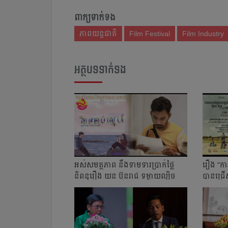
ពាក្យទាក់ទង
ភាពយន្តជាតិ
Film Festival
Film Industry
អត្ថបទទាក់ទង
អស់សមត្ថភាព នឹងទាមទារប្រាក់ថ្លៃ
រឿង "កា
និពន្ធរឿង យន ប៊ុនរាជ ទម្លាយល្បិច
បានជ្រើ
គេចវេសរ...
ពានរង្វាន