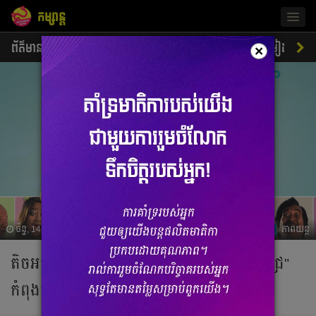
កម្សាន្ត
Togg
navig
ព័ត៌មាន
ជីវិតតារា
ស្ទីលតារា
ភាពយន្ត
ចម្រៀង
×
ច័ន្ទ, 14 មករា 2019 08:07
ភាពយន្ត
តិច​អត់​ដឹង! ភាពយន្ត​កំប្លែង​ស្ងួត រឿង "គ្រាប់ពេជ្រ"
កំពុងចាក់ផ្សាយឡើងវិញនៅលើ Soyo