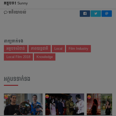
អត្ថបទ៖
Sunny
មតិយោបល់
ពាក្យទាក់ទង
អត្ថបទសំខាន់
ភាពយន្តជាតិ
Local
Film Industry
Local Film 2018
Knowledge
អត្ថបទទាក់ទង