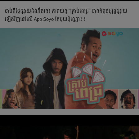
ចាប់ពីថ្ងៃផ្សាយដំណឹងនេះ ភាពយន្ត "គ្រាប់ពេជ្រ" បានកំពុងផ្សព្វផ្សាយ
ឡើងវិញនៅលើ App Soyo តែមួយប៉ុណ្ណោះ ៖