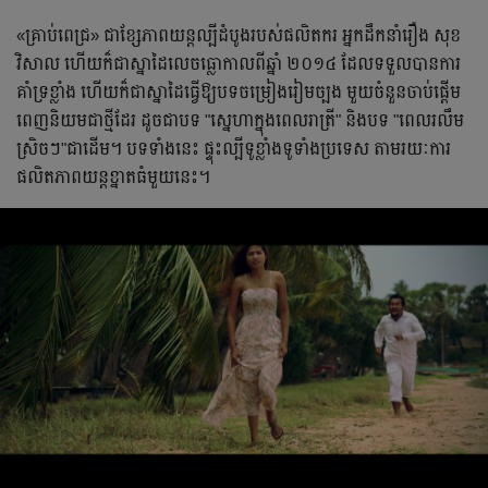
«គ្រាប់ពេជ្រ» ជាខ្សែភាពយន្តល្បីដំបូងរបស់ផលិតករ អ្នកដឹកនាំរឿង សុខ
វិសាល ហើយក៏ជាស្នាដៃលេចធ្លោកាលពីឆ្នាំ ២០១៤ ដែលទទួលបានការ
គាំទ្រខ្លាំង ហើយក៏ជាស្នាដៃធ្វើឱ្យបទចម្រៀងរៀម​ច្បង​ មួយចំនួនចាប់​ផ្ដើម​
ពេញនិយម​ជា​ថ្មី​ដែរ ដូចជាបទ "ស្នេហាក្នុងពេលរាត្រី" និងបទ "ពេលរលឹម
ស្រិចៗ"ជាដើម។ បទ​ទាំង​នេះ ផ្ទុះល្បីទូខ្លាំង​ទូទាំងប្រទេស តាមរយៈការ
ផលិតភាពយន្តខ្នាតធំមួយនេះ។