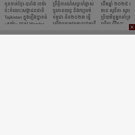
កូនកាត់ខ្មែរ-បារាំង ខេម៉ា
ព្រឹត្តិការណ៍សប្តាហ៍ផ្លាស់
ដើមឆ្នាំ ២០២៥ កញ្
ប៉ះកំលោះសង្ហាជនជាតិ
ប្ដូរភាពយន្ត និងវប្បធម៌
មាន សូនីតា សួរទៅ
Tajikistan ក្នុងរឿងខ្នាតធំ
កម្ពុជា-ចិន២០២៣ ធ្វើ
ប្រិយមិត្តអ្នកគាំទ្រថ
«សូម៉ា» របស់ Wonder
ឡើងក្រោមវត្ដមានរដ្ឋមន្ដ្រី
ហើយ ជីវិត?"
Film
ក្រសួងវប្បធម៌