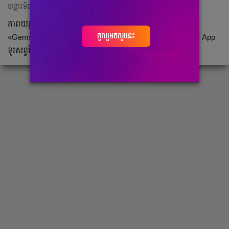
ចន្លោះមិនឃើញ
ភាពយន្តបែបប្រយុទ្ធ កំប្លែង និងរស់ជាតិខ្មែរ រឿង «គ្រាប់ពេជ្រ» ឬ
ចូលរួមឥលូវនេះ
«Gems on the Run» ត្រឡប់មកបង្ហាញខ្លួនសារជាថ្មីជាផ្លូវការលើ App
ទូរសព្ទដៃ Soyo តែមួយគត់ក្នុងខែ មករា ឆ្នាំ ២០១៩ នេះតទៅ។