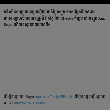
ចង់សើចសប្បាយជាមួយរឿងបែបកំប្លែងស្ងួត ការសម្តែងដ៏មានទេព
កោសល្យរបស់ លោក វណ្ណឌី ពិសិដ្ឋ និង Checky កុំភ្លេច ដោនឡូត App
Soyo ហើយទស្សនាដោយសេរី៖
ដើម្បីទាញយក Soyo
app: http://bit.ly/2IBrkUr
ដើម្បីទស្សនារឿងគ្រាប់
ពេជ្រ៖
http://bit.ly/2RoM867