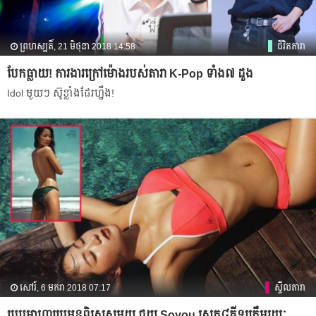
ព្រហស្បតិ៍, 21 មិថុនា 2018 14:58
ជីវិតតារា
បែក​ធ្លាយ​! ការងារ​ក្រៅ​ម៉ោង​របស់​តារា​ K-Pop ទាំង​៧​ ដួង​
Idol មួយ​ៗ​ ស៊ូ​ខ្លាំង​ដែរ​ហ្នឹង​!
សៅរ៍, 6 មករា 2018 07:17
ស្ទីលតារា
របប​អាហារ​រូបមន្ត​ពិសេស​មួយ ជួយ Soyou ស្រក​៨គីឡូ​ត្រឹម​រយៈ​