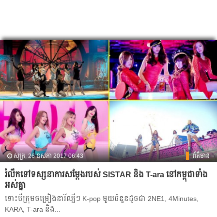
សុក្រ, 26 ឧសភា 2017 06:43
ព័ត៌មាន
រំលឹកទៅទស្សនាការសម្ដែងរបស់ SISTAR និង T-ara នៅកម្ពុជាទាំង
អស់គ្នា
ទោះ​បី​ក្រុម​ចម្រៀង​នារី​ល្បី​ៗ​ K-pop មួយ​ចំនួន​ដូច​ជា​ 2NE1, 4Minutes,
KARA, T-ara និង​...