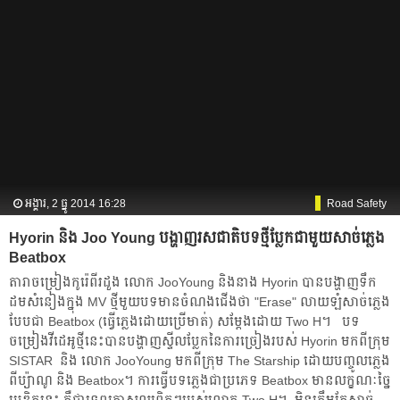
អង្គារ, 2 ធ្នូ 2014 16:28
Road Safety
Hyorin និង​ Joo​ Young បង្ហាញ​រសជាតិ​បទ​ថ្មី​​ប្លែក​ជា​មួយ​សាច់ភ្លេង​
Beatbox
តារា​ចម្រៀង​កូរ៉េ​ពីរ​ដួង ​​លោក​ JooYoung ​និង​នាង​ Hyorin ​បាន​បង្ហាញ​ទឹក​
ដម​សំនៀង​​ក្នុង​ MV ថ្មីមួយ​បទ​មាន​ចំណង​ជើង​ថា "Erase" លាយឡំ​សាច់​ភ្លេង​
បែប​​ជា​ Beatbox (ធ្វើ​ភ្លេង​ដោយ​ប្រើ​មាត់) សម្ដែង​ដោយ​ Two H។ បទ​
ចម្រៀង​វីដេអូ​ថ្មី​នេះ​​បាន​បង្ហាញ​ស្ទីល​ប្លែក​នៃ​ការ​ច្រៀង​របស់ Hyorin មក​ពី​ក្រុម​
SISTAR ​ និង​ លោក​ JooYoung ​មក​ពី​ក្រុម​ The Starship ដោយ​បញ្ចូល​ភ្លេង​​
ពី​ប្យ៉ាណូ​​ និង​ Beatbox។ ការ​ធ្វើ​បទ​ភ្លេង​​ជា​ប្រភេទ​ Beatbox មាន​លក្ខណៈ​​ច្នៃ