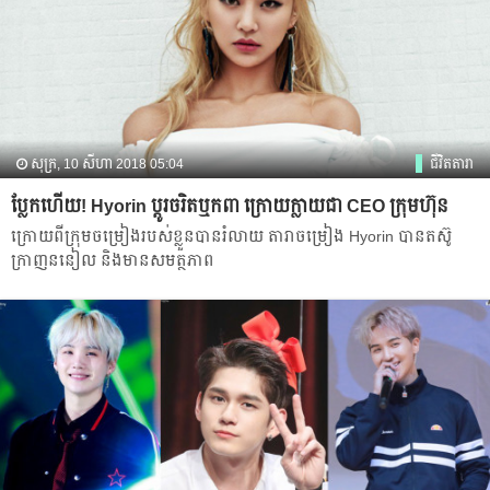
សុក្រ, 10 សីហា 2018 05:04
ជីវិតតារា
ប្លែកហើយ! Hyorin ប្ដូរចរិតឬកពា ក្រោយ​ក្លាយជា CEO ក្រុមហ៊ុន
ក្រោយ​ពី​ក្រុម​ចម្រៀង​របស់​ខ្លួន​បាន​រំលាយ​ តារា​ចម្រៀង​ Hyorin បាន​តស៊ូ​
ក្រាញននៀល​ និង​មានសមត្ថភាព​