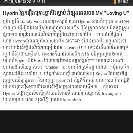
ពុធ, 8 មិថុនា 2016 16:41
ព័ត៌មាន
Hyorin រំឭក​រឿង​គ្រោះថ្នាក់​​វិះ​​​ស្លាប់​ អំឡុង​ពេល​ថត​ MV “Loving U”
ក្នុង​កម្មវិធី​ Safety First របស់​ទូរទស្សន៍​ KBS Hyorin សមាជិក​ក្រុម SISTAR
បាន​ប្រាប់​ពី​រឿងរ៉ាវ​លម្អិត​​ដែល​ខ្លួន​ធ្លាប់​លង់ទឹក​ ប៉ុន្តែ​ត្រូវ​បាន​សមាជិក​ក្នុង​ក្រុម​
ជួយ​ទាន់​ អំឡុង​ពេល​ថត​វីដេអូ​ចម្រៀង​នៅ​កោះ​ហាវៃ។ ​ រំឭក​ដល់​ថ្ងៃ​កើត
ហេតុ Hyorinបាន​ពន្យល់​ថា សមាជិក​ SISTAR ទាំង​៤​បាន​ជិះ​យន្តហោះ​ទៅ​
កោះ​ហាវៃ​ដើម្បី​ថត​វីដេអូ​ចម្រៀង​បទ “Loving U”។ ទោះ​ជា​​ដឹង​ថា​ទឹក​សមុទ្រ​
ជ្រៅ ប៉ុន្តែ​ដោយ​ក្ដី​រំភើប​ Hyorin​ក៏​បាន​ហែល​ទឹក​​ទៅ​តាម​មិត្ត​រួម​ក្រុម​២​នាក់​
ទៀត​គឺSoyou និងBora ដែល​សុទ្ធ​តែ​មាន​កម្ពស់​ខ្ពស់​ៗ។ ពេល​នោះ​នាង​ក៏​
បាន​លង់ ហើយ​​​ម្ចាស់​បទ "Stalker” នេះ​បាន​​​នឹង​ស្រមៃ​ខ្លួន​ឯង​ថា​៖"​ ខ្ញុំ​អាច​នឹង​
ស្លាប់​​នៅ​ទី​នេះ​ហើយ​"។ ​ប៉ុន្តែ​យ៉ាងណាក្ដី ជា​សំណាង​ល្អ Soyou ដែល​ជា​មិត្ត​
រួម​ក្រុម​ឃើញ​ដូច​នេះ​ដ៏​បាន​រុញ Hyorin​ទៅ​កន្លែង​ទឹក​រាក់ ខណៈ​សមាជិក​ផ្សេង​
ទៀត​​ទាញ​ឡើង​មក​លើ​គោក​ដើម្បី​សម្រួល​ចលនា​ដង្ហើម៕ ចុចអាន៖
Hyorin បង្ហោះ​រូប​សិចស៊ី​​​​ក្នុង​ឈុត​ហែលទឹក​ពណ៌​ផ្កា​ឈូក​លើ Instagram
ប្រែសម្រួល៖ ហេង សុធារិទ្ធិ ប្រភព៖​ koreaboo