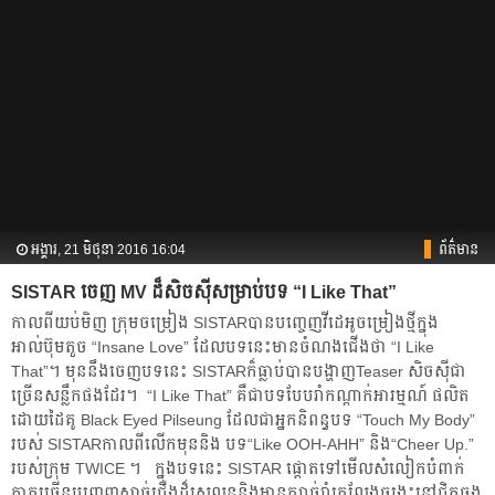
អង្គារ, 21 មិថុនា 2016 16:04
ព័ត៌មាន
SISTAR ចេញ MV ​ដ៏​សិចស៊ី​​សម្រាប់​​បទ “I Like That”
កាល​ពី​​យប់មិញ ក្រុម​ចម្រៀង SISTARបាន​បញ្ចេញ​វីដេអូ​ចម្រៀង​ថ្មី​​ក្នុង​
អាល់ប៊ុម​តួច “Insane Love” ដែល​បទ​នេះ​​មាន​ចំណងជើង​ថា “I Like
That”។ មុន​នឹង​ចេញ​បទ​នេះ SISTARក៏​ធ្លាប់​បាន​បង្ហាញTeaser សិចស៊ី​ជា​
ច្រើន​សន្លឹក​ផងដែរ។ ​ “I Like That”​ គឺ​ជា​បទ​​បែប​​រាំ​កណ្ដាក់​អារម្មណ៍ ​ផលិត​
ដោយ​​ដៃគូ​ Black Eyed Pilseung ដែល​ជា​អ្នក​​និពន្ធ​​បទ “Touch My Body”
របស់ SISTARកាល​ពី​លើក​មុន​និង បទ“Like OOH-AHH” និង“Cheer Up.”
របស់​ក្រុម TWICE ។ ក្នុង​បទ​នេះ SISTAR ផ្ដោត​ទៅ​មើល​សំលៀកបំពាក់​
ភាគ​ច្រើន​បញ្ចេញ​សាច់​ជើង​ដ៏​ស្រលូន​និង​មាន​ក្បាច់​រាំ​គ្រលែង​ចង្កេះ​នៅ​ជិត​ចុង​