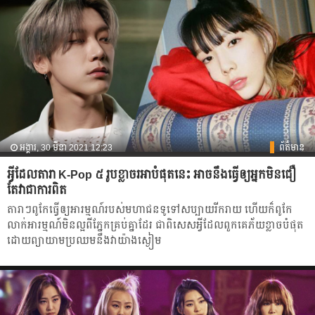
អង្គារ, 30 មីនា 2021 12:23
ព័ត៌មាន
អ្វីដែលតារា K-Pop ៥ រូបខ្លាចរអាបំផុតនេះ អាចនឹងធ្វើឲ្យអ្នកមិនជឿ
តែវាជាការពិត
តារាៗពូកែ​ធ្វើ​ឲ្យអារម្មណ៍របស់​មហាជនទូទៅ​សប្បាយរីករាយ ហើយក៏ពូកែ​
លាក់អារម្មណ៍មិនល្អពីភ្នែកគ្រប់គ្នា​ដែរ ជាពិសេសអ្វីដែលពួកគេ​ភ័យ​ខ្លាច​បំផុត
ដោយព្យាយាម​ប្រឈម​នឹង​វាយ៉ាង​ស្ងៀម