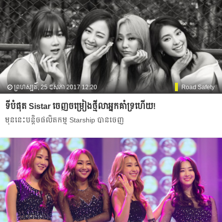
ព្រហស្បតិ៍, 25 ឧសភា 2017 12:20
Road Safety
ទីបំផុត​ Sistar ចេញ​ចម្រៀង​ថ្មី​លា​អ្នក​គាំទ្រ​ហើយ!
មុន​នេះ​បន្តិច​ផលិតកម្ម Starship បាន​ចេញ