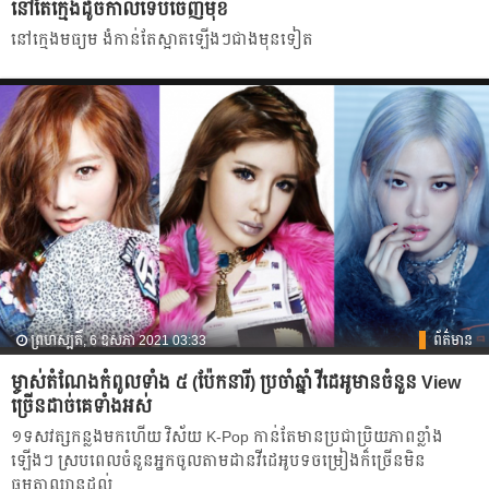
នៅតែក្មេងដូចកាលទើបចេញមុខ
នៅក្មេងមធ្យម ងំកាន់តែស្អាតឡើងៗជាងមុនទៀត
ព្រហស្បតិ៍, 6 ឧសភា 2021 03:33
ព័ត៌មាន
ម្ចាស់តំណែងកំពូលទាំង ៥ (ប៉ែកនារី) ប្រចាំឆ្នាំ វីដេអូមាន​ចំនួន View
ច្រើនដាច់គេទាំងអស់
១ទសវត្សកន្លងមក​ហើយ វិស័យ K-Pop កាន់​តែ​មាន​ប្រជាប្រិយភាពខ្លាំង​
ឡើងៗ ស្របពេល​ចំនួន​អ្នក​ចូល​តាមដាន​វីដេអូបទ​ចម្រៀង​ក៏ច្រើន​មិន
ធម្មតាឈានដល់