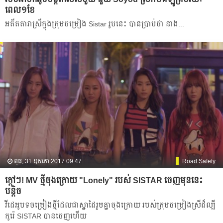
ពេល​១​ខែ
អតីត​តារា​ស្រី​ក្នុង​ក្រុម​ចម្រៀង Sistar រូប​នេះ បាន​ប្រាប់​​ថា នាង​...
ពុធ, 31 ឧសភា 2017 09:47
Road Safety
ក្ដៅៗ! MV ថ្មីចុងក្រោយ "Lonely" របស់​ SISTAR ចេញមុន​នេះ
បន្តិច
វីដេអូបទចម្រៀង​​ថ្មី​ដែល​ជា​ស្នាដៃរួមគ្នា​ចុងក្រោយ​ របស់​ក្រុម​ចម្រៀង​ស្រី​ដ៏​ល្បី​
កូរ៉េ​ SISTAR បាន​ចេញហើយ