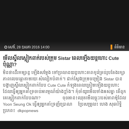
សៅរ៍, 28 ឧសភា 2016 14:00
ព័ត៌មាន
មើល​ស្ទីល​ស្លៀកពាក់​របស់​ក្រុម Sistar ពេល​ឡើង​យន្តហោះ Cute
ប៉ុណ្ណា?
មិន​ថា​ដើរ​កម្សាន្ត ឡើង​សម្ដែង ទៅ​ប្រលានយន្តហោះ​​តារា​កូរ៉េ​គ្រប់​រូប​តែង​​រក្សា​
ភាព​លេចធ្លោ​​តាមរយៈ​សំលៀកបំពាក់។​ ជាក់​ស្ដែង​ក្រុម​​ចម្រៀង Sistar បាន​
បង្ហាញ​ស្ទីល​ស្លៀកពាក់​បែប Cute Cute កំឡុង​ពេល​​ត្រៀម​ឡើង​យន្តហោះ​
ដែល​ធ្វើ​ឲ្យ​អ្នក​គាំទ្រ​ចាប់អារម្មណ៍​យ៉ាង​ខ្លាំង។ កុំ​ចាំ​យូរ​មើល​​ទាំង​អស់​គ្នា​ តើ​ពួក​
គេ​ស្លៀកពាក់​បែប​ណា? ចុចអាន៖​​ឈុត​មើល​ធ្លុះ​​របស់​​តារា​ម៉ូដែល
Yoon Seung Ok ធ្វើ​ឲ្យ​អ្នក​គាំទ្រ​ញ័រ​ប្រាណ ប្រែសម្រួល៖ ហេង សុធារិទ្ធិ
ប្រភព៖ dkpopnews