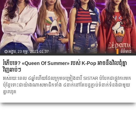
អង្គារ, 23 កុម្ភៈ 2021 01:37
ព័ត៌មាន
រំភើបទេ? «Queen Of Summer» របស់ K-Pop អាចនឹងវិលជុំគ្នា
វិញឆាប់ៗ
អស់រយៈពេល ៤ឆ្នាំ​ហើយ​ដែល​ក្រុម​ចម្រៀង​នារី SISTAR បំបែក​ជា​ផ្លូវការមក​
ប៉ុន្តែ​ទោះ​ជា​យ៉ាងណា​សមាជិក​ទាំង ៤​នាក់​នៅ​តែ​បន្ត​ភ្ជាប់ទំនាក់ទំនងជាមួយ​
គ្នា​រហូត