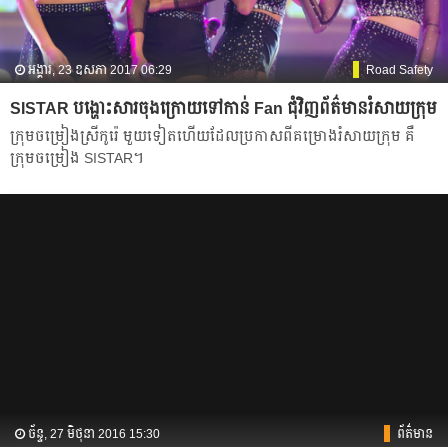
អង្គារ, 23 ឧសភា 2017 06:29
Road Safety
SISTAR បង្ហោះ​សារ​ចុងក្រោយ​ទៅកាន់ Fan ជុំវិញព័ត៌មានរំសាយក្រុម
ក្រុម​ចម្រៀង​ស្រី​កូរ៉េ​ មួយ​ទៀត​ហើយ​ដែល​ប្រកាស​ពី​គម្រោង​រំសាយ​ក្រុម​ គឺ​
ក្រុម​ចម្រៀង​ SISTAR។
ច័ន្ទ, 27 មិថុនា 2016 15:30
ព័ត៌មាន