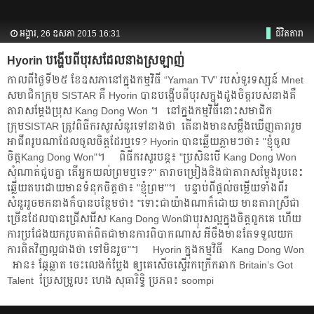
អង្គារ, 26 ឧសភា 2015 16:31
ជីវិតតារា
Hyorin​​ ​បង្ហើប​​ពី​បុរស​​ដែល​នាង​ស្រឡាញ់
កាល​ពី​ថ្ងៃ​ទី​២៥ ​ខែ​ឧសភា​នៅ​ក្នុង​កម្មវិធី​​ “Yaman TV” ​របស់​ទូរទស្សន៍​ Mnet ​​
សមាជិក​ក្រុម ​SISTAR​ គឺ​ Hyorin ​​បាន​បង្ហើប​ពី​បុរស​ក្នុង​ដួង​ចិត្ត​របស់​នាង​គឺ​
តារា​សម្ដែង​ប្រុស​ Kang Dong Won ។ នៅ​ក្នុង​កម្មវិធី​នោះ​​​​សមាជិក​​​​​
ក្រុមSISTAR​​ ​ត្រូវ​​​​​ពិធីករ​​​​សួរ​សំនួរ​​ទៅ​នាង​ថា ​តើ​នាង​មាន​សម្លឹង​ឃើញ​​​តារា​​រួម​​
អាជីព​​រូប​ណា​ដែល​​ចូល​ចិត្ត​ដែរ​​ឬទេ? Hyorin ​​បាន​ឆ្លើយ​ភ្លាម​ៗថា៖​ "ខ្ញុំ​ចូល​
ចិត្តKang Dong Won"។ ​ ពិធីករ​​សួរ​បន្ត៖​ "ប្រសិន​បើ​ Kang Dong Won​ ​​
សុំណាត់​ជួប​គ្នា​ ​​​តើ​អ្នក​យល់​ព្រម​ឬទេ?" ​តារា​ចម្រៀង​និង​ជា​តារា​សម្ដែង​រូប​នេះ​
ឆ្លើយ​តប​ដោយ​មាន​ទំនុក​ចិត្ត​ថា៖​ "ខ្ញុំ​ព្រម"។ បន្ទាប់​ពី​ផ្ដល់​ចម្លើយ​ទាំង​ពីរ​
សំនួរ​រួច​មក​នាង​ក៏​បាន​បន្ថែម​ថា៖​ "ទោះ​ជា​យ៉ាងណាក៏ដោយ​ មាន​តារា​ស្រី​ជា​
ច្រើន​ដែល​បាន​ជ្រើសរើស​ Kang Dong Won​​ជា​បុរស​ល្អ​ក្នុង​ចិត្ត​ពួក​គេ​ ហើយ​
ការ​ប្រជែង​យក​រូប​គាត់​ពិត​ជា​មាន​ការ​ពិបាក​ណាស់ ​អីចឹង​មាន​តែ​ទទួល​យក​
ការ​ពិត​វិញ​ល្អ​ជាងថា ទៅ​មិន​រួច"។ Hyorin ​ក្នុង​កម្មវិធី​ ​Kang Dong Won
អាន៖ ឆ្កែ​ឆ្លាត​ ចេះ​លេង​កំប្លែង ឲ្យ​គេ​សើច​ស្ទើរ​កក្រើក​ឆាក Britain’s Got
Talent​ ប្រែ​សម្រួល៖ ​ហេង សុធារិទ្ធិ ប្រភព៖​ soompi​​​​​​​​​​​