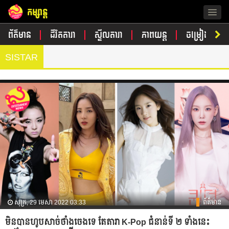
កម្សាន្ត
Togg
navig
ព័ត៌មាន
ជីវិតតារា
ស្ទីលតារា
ភាពយន្ត
ចម្រៀង
SISTAR
សុក្រ, 29 មេសា 2022 03:33
ព័ត៌មាន
មិនបានហូបសាច់ថាំងចេងទេ តែតារា K-Pop ជំនាន់ទី ២ ទាំងនេះ