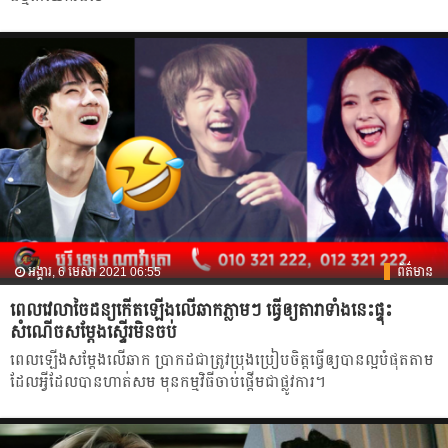
អង្គារ, 6 មេសា 2021 06:55
ព័ត៌មាន
ពេលវេលាចៃដន្យកើតឡើងលើឆាកភ្លាមៗ ធ្វើឲ្យតារាទាំងនេះផ្ទុះ
សំណើចសម្ដែងស្ទើរមិនចប់
ពេល​ឡើង​សម្ដែង​លើ​ឆាក ប្រាកដជាត្រូវប្រុងប្រៀបចិត្តធ្វើ​ឲ្យ​បាន​ល្អ​បំផុតតាម​
ដែល​អ្វីដែល​បាន​ហាត់សម មុនកម្មវិធី​ចាប់​ផ្ដើម​ជា​ផ្លូវការ។