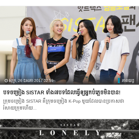
សុក្រ, 26 ឧសភា 2017 02:59
ភាពយន្ត
បទ​ចម្រៀង​ SISTAR ទាំង​៧បទ​ដែល​ធ្វើ​ឲ្យ​អ្នក​បំភ្លេច​មិន​បាន!
ក្រុម​ចម្រៀង SISTAR គឺ​ក្រុម​ចម្រៀង​ K-Pop មួយ​ដែល​​បាន​ប្រកាស​ថា​
រំសាយ​ក្រុម​ហើយ​...