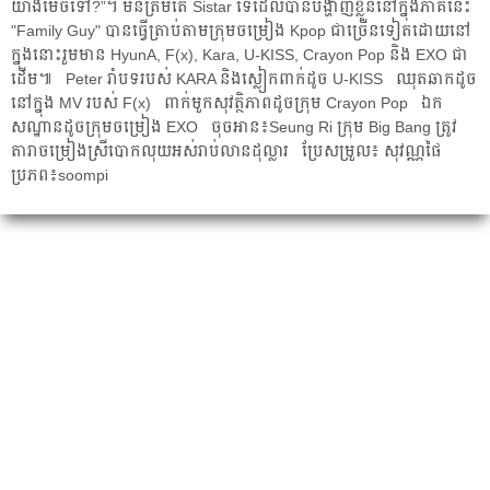
យ៉ាង​ម៉េច​ទៅ?”។ មិន​ត្រឹម​តែ Sistar ទេ​ដែល​បាន​បង្ហាញ​ខ្លួន​នៅ​ក្នុង​ភាគ​នេះ
"Family Guy" បាន​ធ្វើ​ត្រាប់​តាម​ក្រុម​ចម្រៀង Kpop ជា​ច្រើន​ទៀត​ដោយ​នៅ​​
ក្នុង​នោះ​រួម​មាន HyunA, F(x), Kara, U-KISS, Crayon Pop និង EXO ជា​
ដើម៕ Peter រាំ​បទ​របស់ KARA និង​ស្លៀក​ពាក់​ដូច U-KISS ឈុតឆាក​ដូច​
នៅ​ក្នុង MV របស់ F(x) ពាក់​មួក​សុវត្ថិភាព​ដូច​ក្រុម Crayon Pop ឯក
សណ្ឋាន​ដូច​ក្រុម​ចម្រៀង EXO ចុចអាន៖Seung Ri ក្រុម Big Bang ត្រូវ​
តារា​ចម្រៀង​ស្រី​បោក​លុយ​អស់​រាប់​លាន​ដុល្លារ ប្រែសម្រួល៖ សុវណ្ណផៃ
ប្រភព៖soompi