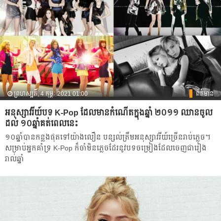
ព្រហស្បតិ៍, 4 កុម្ភៈ 2021 01:00
ព័ត៌មាន
អនុស្សាវរីយ៍បទ K-Pop ដែលមានកំណើតក្នុង​ឆ្នាំ ២០១១ ឈានចូល
ដល់ ១០ឆ្នាំគត់ពេលនេះ
១០​ឆ្នាំ​បាន​កន្លងផុតទៅយ៉ាង​លឿន​ បន្សល់​ត្រឹមអនុស្សាវរីយ៍ច្រើន​រាប់​ភ្លេច។
សម្រាប់អ្នក​គាំទ្រ​ K-Pop ក៏​ចាំ​មិនភ្លេច​ដែរ​នូវ​បទចម្រៀង​ដែល​ចេញ​ជា​រៀង
រាល់ឆ្នាំ