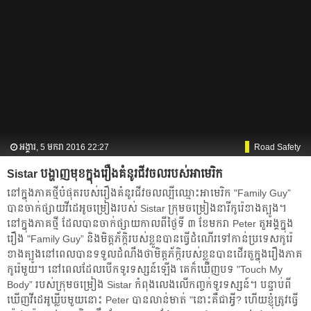
អង្គារ, 5 មករា 2016 22:27
Road Safety
Sistar បង្ហាញ​មុខ​ក្នុង​រឿង​គំនូរជីវចល​​របស់​អាមេរិក
នៅ​ក្នុង​ភាគ​ថ្មី​បំផុត​របស់​រឿង​គំនូរជីវចល​ល្បី​ឈ្មោះ​អាមេរិក "Family Guy”
បាន​ចាក់​ផ្សាយ​វីដេអូ​ចម្រៀង​របស់ Sistar ក្រុម​ចម្រៀង​នារី​កូរ៉េ​ខាង​ត្បូង។
នៅ​ក្នុង​ភាគ​ថ្មី ដែល​បាន​ចាក់​ផ្សាយ​កាល​ពី​ថ្ងៃ​ទី ៣ ខែ​មករា Peter តួ​អង្គ​ក្នុង​
រឿង "Family Guy” និង​មិត្តភ័ក្ដិ​របស់​ខ្លួន​បាន​ធ្វើ​ដំណើរ​ទៅ​កាន់​ប្រទេស​កូរ៉េ​
ខាង​ត្បូង​នៅ​ពេល​បាន​ទទួល​ដំណឹង​ថា​មិត្តភ័ក្ដិ​របស់​ខ្លួន​បាន​ដើរ​តួ​ក្នុង​រឿង​ភាគ​
កូរ៉េ​មួយ។ នៅ​ពេល​ដែល​បើក​ទូរទស្សន៍​ឡើង គេ​ក៏​ឃើញ​បទ "Touch My
Body” របស់​ក្រុម​ចម្រៀង​ Sistar កំពុង​លេង​លើ​កញ្ចក់​ទូរទស្សន៍។ បន្ទាប់​ពី​
ឃើញ​វីដេអូ​ឃ្លីប​មួយ​នោះ Peter បាន​លាន់​មាត់ "នោះ​គឺ​ជា​អ្វី? ហើយ​ខ្ញុំ​ត្រូវ​ធ្វើ​