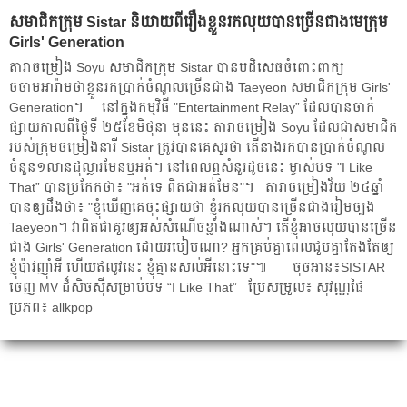
សមាជិក​ក្រុម Sistar និយាយ​ពី​រឿង​ខ្លួន​រក​លុយ​បាន​ច្រើន​ជាង​មេក្រុម
Girls' Generation
តារា​ចម្រៀង Soyu សមាជិក​ក្រុម Sistar បាន​បដិសេធ​ចំពោះ​ពាក្យ​
ចចាមអារ៉ាម​ថា​ខ្លួន​រក​ប្រាក់​ចំណូល​ច្រើន​ជាង Taeyeon សមាជិក​ក្រុម Girls'
Generation។ នៅ​ក្នុង​កម្មវិធី "Entertainment Relay” ដែល​បាន​ចាក់​
ផ្សាយ​កាល​ពី​ថ្ងៃ​ទី ២៥​ខែ​មិថុនា មុន​នេះ តារា​ចម្រៀង Soyu ដែល​ជា​សមាជិក​
របស់​ក្រុម​ចម្រៀង​នារី Sistar ត្រូវ​បាន​គេ​សួរ​ថា តើ​នាង​រក​បាន​ប្រាក់​ចំណូល​
ចំនួន​១​លាន​ដុល្លារ​មែន​ឬ​អត់។ នៅ​ពេល​ឮ​សំនួរ​ដូច​នេះ ម្ចាស់​បទ "I Like
That” បាន​ប្រកែក​ថា៖ "អត់​ទេ ពិត​ជា​អត់​មែន"។ តារា​ចម្រៀង​វ័យ ២៤​ឆ្នាំ​
បាន​ឲ្យ​ដឹង​ថា៖ "ខ្ញុំ​ឃើញ​គេ​ចុះ​ផ្សាយ​ថា ខ្ញុំ​រក​លុយ​បាន​ច្រើន​ជាង​រៀមច្បង
Taeyeon។ វា​ពិត​ជា​គួរ​ឲ្យ​អស់​សំណើច​ខ្លាំង​ណាស់។ តើ​ខ្ញុំ​អាច​លុយ​បាន​ច្រើន​
ជាង Girls' Generation ដោយ​របៀប​ណា? អ្នក​គ្រប់​គ្នា​ពេល​ជួប​គ្នា​តែង​តែ​ឲ្យ​
ខ្ញុំ​ប៉ាវ​ញ៉ាំ​អី ហើយ​ឥលូវ​នេះ ខ្ញុំ​គ្មាន​សល់​អី​នោះ​ទេ"៕ ចុចអាន៖SISTAR
ចេញ MV ​ដ៏​សិចស៊ី​​សម្រាប់​​បទ “I Like That” ប្រែ​សម្រួល៖ សុវណ្ណផៃ
ប្រភព៖ allkpop