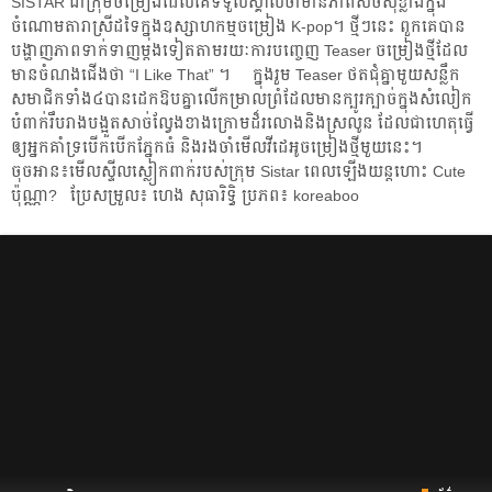
SISTAR​ ជា​ក្រុម​ចម្រៀង​​ដែល​គេ​ទទួល​ស្គាល់​ថា​មាន​ភាព​សិចស៊ី​ខ្លាំង​ក្នុង​
ចំណោម​តារា​ស្រី​ដទៃ​ក្នុង​ឧស្សាហកម្ម​ចម្រៀង K-pop។ ​ថ្មី​ៗ​នេះ ពួក​គេ​បាន​
បង្ហាញ​ភាព​ទាក់ទាញ​ម្ដង​ទៀត​តាម​រយៈ​ការ​បញ្ចេញ​ Teaser ចម្រៀង​ថ្មី​​ដែល​
មាន​ចំណងជើង​ថា “I Like That” ។ ក្នុង​រួម​ Teaser ថត​ជុំ​គ្នា​មួយ​សន្លឹក
សមាជិក​ទាំង​៤​បាន​​ដេក​ឱប​គ្នា​លើ​កម្រាល​ព្រំ​​ដែល​មាន​ក្បូរក្បាច់​ក្នុង​សំលៀក
បំពាក់​រឹប​រាង​បង្អួត​សាច់​ល្វែង​ខាងក្រោម​​ដ៏​រលោង​​និង​ស្រលូន ដែល​ជាហេតុ​​ធ្វើ​
ឲ្យ​អ្នក​គាំទ្រ​​បើក​បើក​ភ្នែក​ធំ និង​រងចាំ​​មើល​វីដេអូ​ចម្រៀង​ថ្មី​មួយ​នេះ។
ចុចអាន៖មើល​ស្ទីល​ស្លៀកពាក់​របស់​ក្រុម Sistar ពេល​ឡើង​យន្តហោះ Cute
ប៉ុណ្ណា? ប្រែសម្រួល៖ ហេង សុធារិទ្ធិ ប្រភព៖ koreaboo