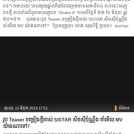
បទ។ វា​មាន​រយៈពេល​មួយ​ឆ្នាំ​ហើយ​ដែល​ក្រុម​​​មាន​​សមាជិក​៤ នាក់​នេះ​​ចេញ​
បទ​ថ្មី ចាប់​តាំង​ពី​ពួក​គេ​ចេញ​បទ “Shake It” កាល​ពី​ថ្ងៃ​ទី​ ២២ ខែ មិថុនា ឆ្នាំ​
២០១៥៕ ចុចអាន៖​រូប Teaser ចម្រៀង​ថ្មី​របស់ SISTAR សិចស៊ី​ប៉ុណ្ណឹង​
ចាំ​មើល​ MV យ៉ាងណា​ទៅ? ប្រែសម្រួល៖ ហេង​ សុធារិទ្ធិ ប្រភព៖ soompi
ពុធ, 15 មិថុនា 2016 17:51
ព័ត៌មាន
​រូប Teaser ចម្រៀង​ថ្មី​របស់ SISTAR សិចស៊ី​ប៉ុណ្ណឹង​ ចាំ​មើល​ MV
យ៉ាងណា​ទៅ?