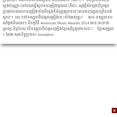
ប្រឌិត​នេះ​ គឺ​​ជា​ទេពកោសល្យ​ពិតៗ​របស់​លោក​ Two H។ ​មិន​ត្រឹម​តែ​សាច់​
ភ្លេង​ប៉ុណ្ណោះ​ទេ​​​ដែល​ធ្វើ​ឲ្យ​បទ​ចម្រៀង​មួយ​នេះ​ពីរោះ​ សូម្បី​សំឡេង​ដ៏​ក្រអួន​
ក្រអៅ​របស់​តារា​ចម្រៀង​ទាំង​ពីរដួង​​ក៏​ជំរុញ​ឲ្យ​បទ​នេះ​​មាន​​មនុស្ស​ជា​ច្រើន​​ចង់​
ស្ដាប់។ ​តោះ​ទៅ​ទស្សនា​វីដេអូ​ចម្រៀង​នេះ​ទាំង​អស់​គ្នា៖ អាន ទស្សនា​ការ​
សម្ដែង​ពិសេស​ៗ ពី​កម្មវិធី American Music Awards 2014 អាន ធានា​ថា​
ស្រឡះចិត្ត​ចែស បើ​ទស្សនា​​វីដេអូ​ចម្រៀង​ខ្មែរ​សុរិន្ទ​មួយ​បទ​នេះ! ​ប្រែ​សម្រួល​
៖​ សែម សុធារិទ្ធ ​ប្រភព៖ koreaboo