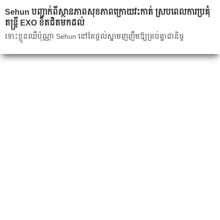
Sehun បញ្ជាក់ពីស្ថានភាពសុខភាពក្រោយវះកាត់ ស្របពេលការប្រគុំ
តន្ត្រី EXO ខិតជិតមកដល់
ទោះខ្លួនឈឺប៉ុណ្ណា Sehun នៅតែផ្ដល់ស្នាមញញឹមឱ្យគ្រប់គ្នាជានិច្ច