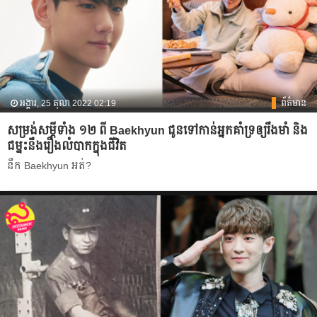
អង្គារ, 25 តុលា 2022 02:19
ព័ត៌មាន
សម្រង់សម្ដីទាំង ១២ ពី Baekhyun ជូនទៅកាន់អ្នកគាំទ្រឲ្យរឹងមាំ និង
ជម្នះនឹងរឿងលំបាកក្នុងជីវិត
នឹក Baekhyun អត់?