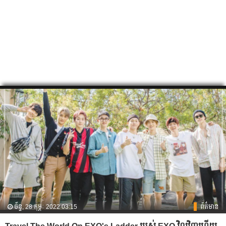
ច័ន្ទ, 28 កុម្ភៈ 2022 03:15
ព័ត៌មាន