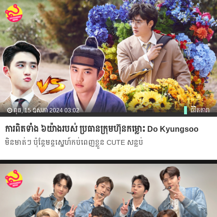
ពុធ, 15 ឧសភា 2024 03:02
ជីវិតតារា
ការពិតទាំង ៦យ៉ាងរបស់ ប្រធានក្រុមហ៊ុនកម្លោះ Do Kyungsoo
មិនមាត់ៗ ប៉ុន្តែមន្តស្នេហ៍កប់ពេញ​ខ្លួន CUTE សន្លប់