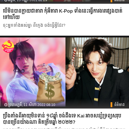
អង្គារ, 13 កញ្ញា 2022 02:29
ព័ត៌មាន
បើមិនបានក្លាយជាតារា កុំអីតារា K-Pop ទាំងនេះធ្វើការងារផ្សេងបាត់
ទៅហើយ
ចុះអ្នកទាំងអស់គ្នា ពីក្មេង ចង់ធ្វើអ្វីដែរ?
ព្រហស្បតិ៍, 11 សីហា 2022 08:10
ព័ត៌មាន
ប្រឹងតាំងពីអាយុមិនទាន់ ១៨ឆ្នាំ ចង់ដឹងទេ Kai អាចសន្សំទ្រព្យសរុប
បានច្រើនយ៉ាងណា គិតត្រឹមឆ្នាំ ២០២២?