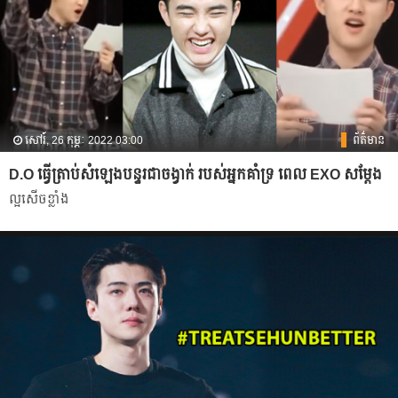
សៅរ៍, 26 កុម្ភៈ 2022 03:00
ព័ត៌មាន
D.O ធ្វើ​ត្រាប់សំឡេងបន្ទរជាចង្វាក់ របស់អ្នកគាំទ្រ​ ពេល​ EXO សម្ដែង
ល្អសើចខ្លាំង