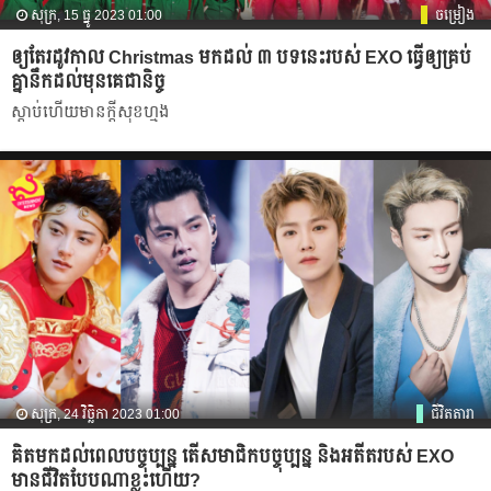
សុក្រ, 15 ធ្នូ 2023 01:00
ចម្រៀង
ឲ្យតែរដូវកាល Christmas មកដល់ ៣ បទនេះរបស់ EXO ធ្វើឲ្យគ្រប់
គ្នានឹកដល់មុនគេជានិច្ច
ស្ដាប់ហើយមានក្ដីសុខហ្មង
សុក្រ, 24 វិច្ឆិកា 2023 01:00
ជីវិតតារា
គិតមកដល់ពេលបច្ចុប្បន្ន តើសមាជិកបច្ចុប្បន្ន និងអតីតរបស់ EXO
មានជីវិតបែបណាខ្លះហើយ?