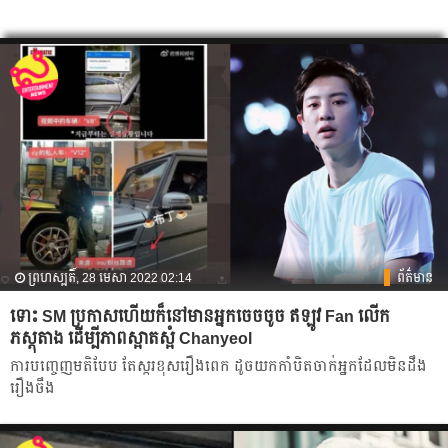
ព្រហស្បតិ៍, 28 មេសា 2022 02:14
ព័ត៌មាន
ទោះ SM ប្រកាសហើយក៏នៅមានអ្នកចេចចូច ឥឡូវ Fan លើក
ភស្តុតាង ដើម្បីភាពស្អាតស្អំ Chanyeol
ការបញ្ចេញមតិបែប តែស្ករខុសរឿងពេក ដូចយកកាំបិតចាក់អ្នកដែលមិនដឹង
រឿងចឹង