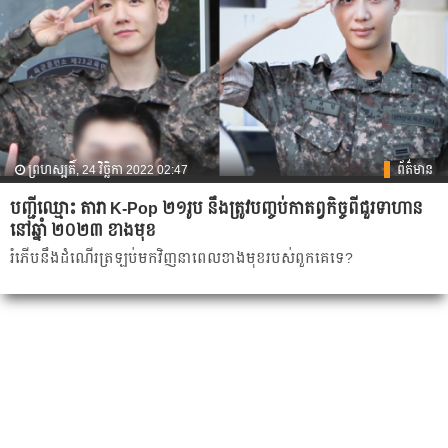
ព្រហស្បតិ៍, 24 វិច្ឆិកា 2022 02:47
ព័ត៌មាន
បញ្ជីឈ្មោះ តារា K-Pop ២១រូប នឹងត្រូវបញ្ចប់កាតព្វកិច្ចពីជួរទាហាន
នៅឆ្នាំ ២០២៣ ខាងមុខ
រំភើប​នឹង​ដំណើរត្រឡប់មកវិញនាពេលខាងមុខរបស់ពួកគេទេ?