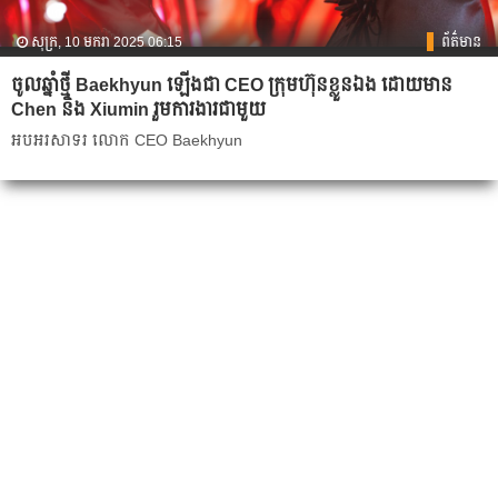
សុក្រ, 10 មករា 2025 06:15
ព័ត៌មាន
ចូលឆ្នាំថ្មី Baekhyun ឡើងជា CEO ក្រុមហ៊ុនខ្លួនឯង ដោយមាន
Chen និង Xiumin រួមការងារជាមួយ
អបអរសាទរ លោក CEO Baekhyun