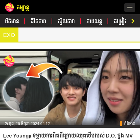
កម្សាន្ត
Togg
navig
ព័ត៌មាន
ជីវិតតារា
ស្ទីលតារា
ភាពយន្ត
ចម្រៀង
EXO
ពុធ, 26 មិថុនា 2024 04:12
ព័ត៌មាន
Lee Youngji ទម្លាយការពិតពីក្រោយឈុតថើបរបស់ D.O. ក្នុង MV