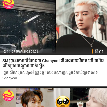
ពុធ, 27 មេសា 2022 09:51
ព័ត៌មាន
SM ច្រានចោលព័ត៌មានថា Chanyeol មើលងាយនារីភេទ ហើយហ៊ាន
លើកម្រាមកណ្ដាលដាក់ទៀត
ផ្អែកលើហេតុផលហួសចិត្តខ្លះ អ្នកលេងបណ្ដាញសង្គមនឹកឃើញទៅចោទ
Chanyeol