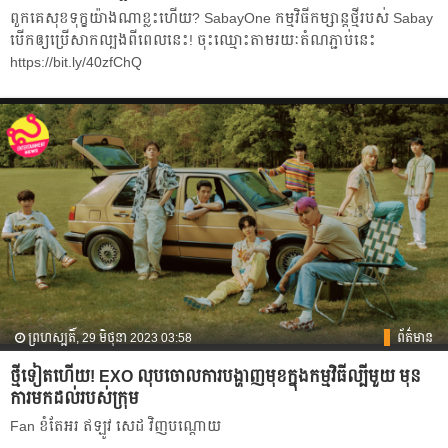
ពួកគេសុខទុក្ខយ៉ាងណាខ្លះហើយ? SabayOne កម្មវិធីកម្សាន្តថ្មីរបស់ Sabay
បើកឲ្យប្រើសាកល្បងពីពេលនេះ! ចុះឈ្មោះតាមរយៈតំណភ្ជាប់នេះ
https://bit.ly/40zfChQ
ព្រហស្បតិ៍, 29 មិថុនា 2023 03:58
ព័ត៌មាន
ថ្មីទៀតហើយ! EXO លុប​ចោល​ការបង្ហាញមុខក្នុងកម្មវិធីល្បីមួយ មុន
ការមកដល់របស់ក្រុម
Fan ខំតែអរ ឥឡូវ សេដ វិញបណ្ដោយ