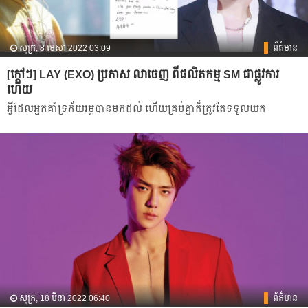
សុក្រ, 8 មេសា 2022 03:09
ព័ត៌មាន
[ក្ដៅៗ] LAY (EXO) ប្រកាស លាចេញ ពីផលិតកម្ម SM ជាផ្លូវការ
ហើយ
អ្វីដែល​អ្នកគាំទ្រភ័យរម្ភបានមកដល់ ហើយគ្រប់គ្នាក៏ត្រូវតែទទួល​យក
សុក្រ, 18 មីនា 2022 06:40
ព័ត៌មាន