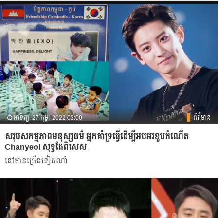
អាទិត្យ, 27 កុម្ភៈ 2022 03:00
ព័ត៌មាន
សរុបសកម្មភាពមនុស្សធម៌ អ្នកគាំទ្រធ្វើដើម្បីអបអរខួបកំណើត
Chanyeol សុទ្ធតែពិសេស
នៅមានច្រើនទៀតណា៎