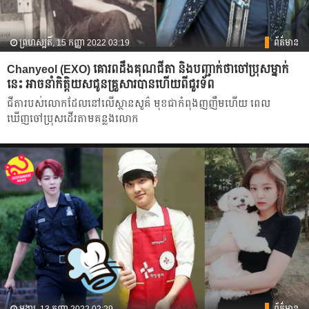
ព្រហស្បតិ៍, 15 កញ្ញា 2022 03:19
ព័ត៌មាន
Chanyeol (EXO) គោរពដឹងគុណជីតា និងបញ្ជាក់ថាចៅប្រុសម្នាក់
នេះ អាចនាំកិត្តិយសជូនគ្រួសារបានហើយពីជួរទ័ព
ជីតារបស់លោកដែលនៅលើស្ថានសួគ៌ មុខជាកំពុងញញឹមហើយ ពេល
ឃើញចៅប្រុសដើរតាមគន្លងលោក