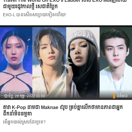
Travel The World On EXO's Ladder របស់ EXO វិលវិញហើយ
ជាមួយរដូវកាលថ្មី រសជាតិប្លែក
EXO-L បាន​សើចសប្បាយទៀតហើយ!
ច័ន្ទ, 28 កុម្ភៈ 2022 01:00
ព័ត៌មាន
តារា K-Pop នាមជា Maknae ៩រូប គ្រប់គ្នាលើកថាមានភាពជាអ្នក
ដឹកនាំមិនធម្មតា
តើអ្នកយល់ស្របដែរឬទេ?