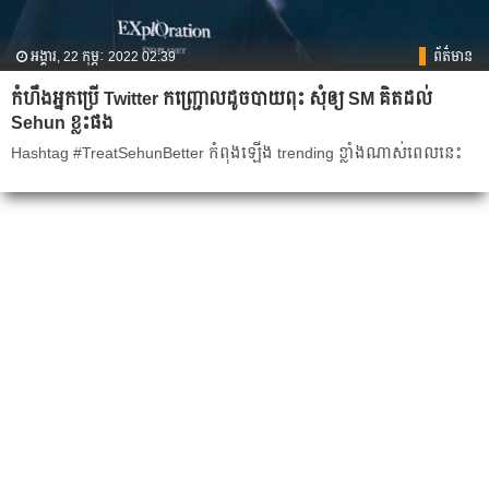
អង្គារ, 22 កុម្ភៈ 2022 02:39
ព័ត៌មាន
កំហឹងអ្នកប្រើ Twitter កញ្ជ្រោលដូចបាយពុះ សុំឲ្យ SM គិតដល់
Sehun ខ្លះផង
Hashtag #TreatSehunBetter កំពុងឡើង trending ខ្លាំង​ណាស់ពេលនេះ