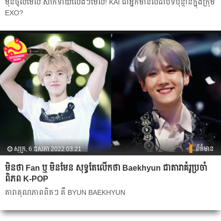
មុនចូលមើល សាកទាយលេងៗមើល៍! KAI ជាអ្នកមានលំដាប់ទីប៉ុន្មានក្នុងក្រុម
EXO?
សុក្រ, 6 ឧសភា 2022 03:21
ព័ត៌មាន
មិនថា Fan ឬ មិនមែន សុទ្ធតែលើកថា Baekhyun ជាតារាគំរូប្រចាំ
ពិភព K-POP
តារាគុណភាពពិតៗ គឺ BYUN BAEKHYUN