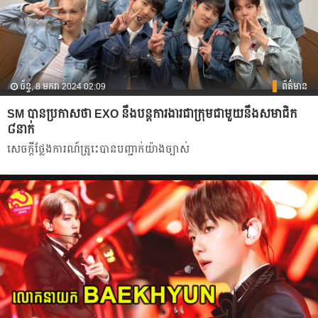
ច័ន្ទ, 8 មករា 2024 02:09
ព័ត៌មាន
SM បានប្រកាសថា EXO នឹង​បន្តការងារជាក្រុមជាមួយនឹង​សមាជិក
៨នាក់
សេចក្ដីថ្លែងការណ៍ត្រូេះបានបញ្ជាក់យ៉ាងច្បាស់