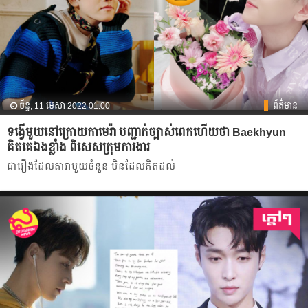
ច័ន្ទ, 11 មេសា 2022 01:00
ព័ត៌មាន
ទង្វើមួយនៅក្រោយកាមេរ៉ា បញ្ជាក់ច្បាស់ពេកហើយថា Baekhyun
គិតគេឯងខ្លាំង ពិសេសក្រុមការងារ
ជា​រឿងដែលតារាមួយចំនួន មិនដែលគិតដល់