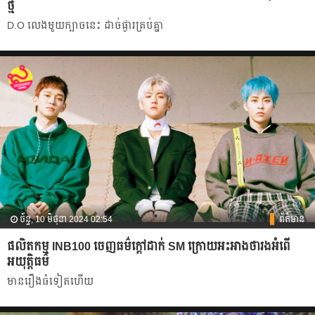
ថ្មី
D.O លេងមួយក្បាចនេះ ដាច់ផ្ងារគ្រប់គ្នា
ច័ន្ទ, 10 មិថុនា 2024 02:54
ព័ត៌មាន
ផលិតកម្ម INB100 ចេញធម៌ក្ដៅដាក់ SM ក្រោយអះអាងថារងអំពើ
អយុត្តិធម៌
មានរឿងធំទៀតហើយ