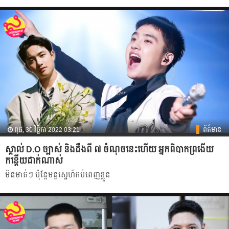
ពុធ, 30 វិច្ឆិកា 2022 03:21
ព័ត៌មាន
ស្គាល់ D.O ច្បាស់ និងដឹងពី ៧ ចំណុច​នេះហើយ អ្នកពិបាកព្រងើយ
កន្តើយដាក់ណាស់
មិនមាត់ៗ ប៉ុន្តែមន្តស្នេហ៍កប់ពេញ​ខ្លួន